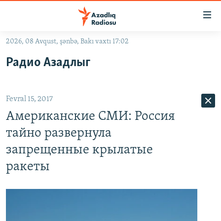
Keçid
linkləri
Əsas
2026, 08 Avqust, şənbə, Bakı vaxtı 17:02
məzmuna
GÜNDƏM
Радио Азадлыг
qayıt
#İZAHLA
Əsas
KORRUPSIOMETR
naviqasiyaya
Fevral 15, 2017
qayıt
#ƏSLINDƏ
Axtarışa
Американские СМИ: Россия
FƏRQƏ BAX
keç
тайно развернула
QANUNI DOĞRU
запрещенные крылатые
ARAŞDIRMA
ракеты
MULTIMEDIA
RADIO ARXIV
VIDEO
HAQQIMIZDA
FOTOQALEREYA
OXU ZALI