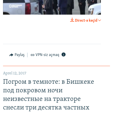
0:00
0:24:06
Direct-ə keçid
EMBED
PAYLAŞ
Paylaş
VPN-siz açmaq
Aprel 12, 2017
Погром в темноте: в Бишкеке под покровом ночи неизвестные на тракторе снесли три десятка частных домов
Погром в темноте: в Бишкеке
EMBED
PAYLAŞ
под покровом ночи
неизвестные на тракторе
снесли три десятка частных