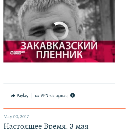
No media source currently available
0:00
0:27:35
EMBED
PAYLAŞ
Настоящее Время. 3 мая
EMBED
PAYLAŞ
Paylaş
VPN-siz açmaq
May 03, 2017
Настоящее Время. 3 мая