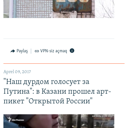
0:00
0:24:27
EMBED
PAYLAŞ
Paylaş
VPN-siz açmaq
"Наш дурдом голосует за Путина": в Казани прошел арт-пикет "Открытой России"
EMBED
PAYLAŞ
Aprel 09, 2017
"Наш дурдом голосует за
Путина": в Казани прошел арт-
пикет "Открытой России"