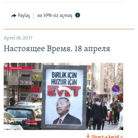
Настоящее Время. 18 апреля
EMBED
PAYLAŞ
Paylaş
VPN-siz açmaq
Aprel 18, 2017
Настоящее Время. 18 апреля
No media source currently available
0:00
0:24:40
Direct-ə keçid