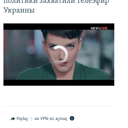
политики захватили телеэфир
Украины
No media source currently available
0:00
0:02:13
EMBED
PAYLAŞ
Настоящее Время. 19 апреля
EMBED
PAYLAŞ
Paylaş
VPN-siz açmaq