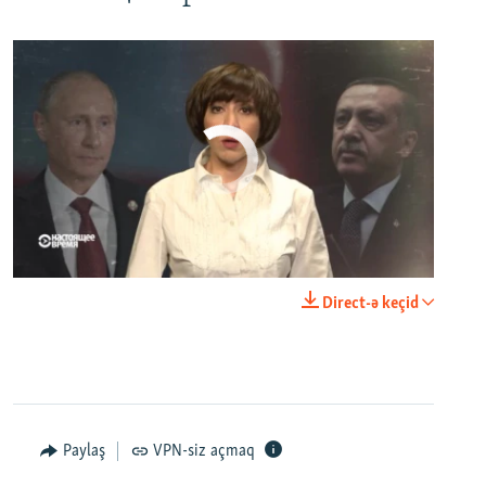
No media source currently available
0:00
0:23:44
Direct-ə keçid
EMBED
PAYLAŞ
Paylaş
VPN-siz açmaq