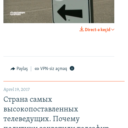
0:00
0:21:34
Direct-ə keçid
EMBED
PAYLAŞ
Paylaş
VPN-siz açmaq
Aprel 19, 2017
Страна самых высокопоставленных телеведущих. Почему политики захватили телеэфир Украины
Страна самых
EMBED
PAYLAŞ
высокопоставленных
телеведущих. Почему