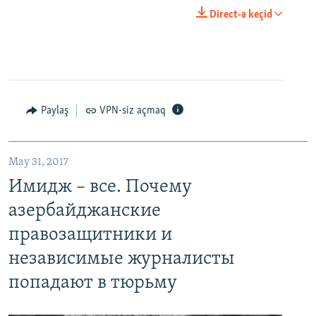
0:00
0:02:18
Direct-ə keçid
EMBED
PAYLAŞ
Paylaş
VPN-siz açmaq
May 31, 2017
Имидж – все. Почему азербайджанские правозащитники и независимые журналисты попадают в тюрьму
Имидж – все. Почему
EMBED
PAYLAŞ
азербайджанские
правозащитники и
независимые журналисты
попадают в тюрьму