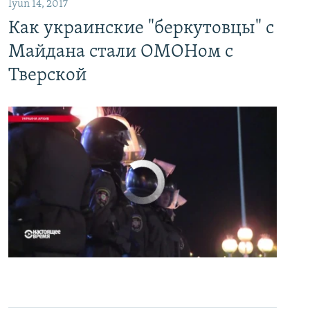
İyun 14, 2017
Как украинские "беркутовцы" с
Майдана стали ОМОНом с
Тверской
No media source currently available
0:00
0:07:18
EMBED
PAYLAŞ