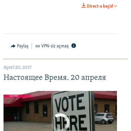
0:00
0:29:00
Direct-ə keçid
EMBED
PAYLAŞ
Настоящее Время. 20 апреля
EMBED
PAYLAŞ
Paylaş
VPN-siz açmaq
Aprel 20, 2017
Настоящее Время. 20 апреля
No media source currently available