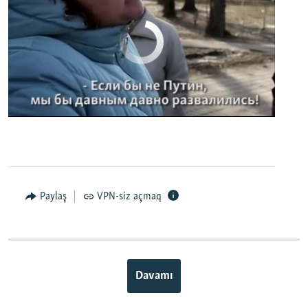
No media source currently available
0:00
0:02:32
EMBED
PAYLAŞ
Paylaş
VPN-siz açmaq
Davamı