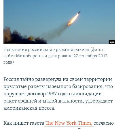
İNFOQRAFIKA
AZƏRBAYCAN ƏDƏBIYYATI KITABXANASI
MISSIYAMIZ
BIZI IZLƏ
KARIKATURA
İSLAM VƏ DEMOKRATIYA
PEŞƏ ETIKASI VƏ JURNALISTIKA STANDARTLARIMIZ
İZ - MƏDƏNIYYƏT PROQRAMI
MATERIALLARIMIZDAN ISTIFADƏ
AZADLIQRADIOSU MOBIL TELEFONUNUZDA
RFE/RL-in bütün saytları
BIZIMLƏ ƏLAQƏ
Испытания российской крылатой ракеты (фото с
сайта Минобороны и датировано 27 сентября 2012
XƏBƏR BÜLLETENLƏRIMIZ
года)
Россия тайно развернула на своей территории
крылатые ракеты наземного базирования, что
нарушает договор 1987 года о ликвидации
ракет средней и малой дальности, утверждает
американская пресса.
Как пишет газета
The New York Times,
согласно