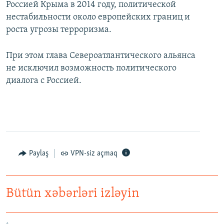
Россией Крыма в 2014 году, политической
нестабильности около европейских границ и
роста угрозы терроризма.
При этом глава Североатлантического альянса
не исключил возможность политического
диалога с Россией.
Paylaş
VPN-siz açmaq
Bütün xəbərləri izləyin
Как украинские "беркутовцы" с Майдана стали ОМОНом с Тверской
EMBED
PAYLAŞ