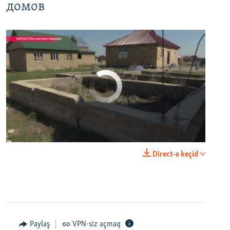
домов
No media source currently available
0:00
0:03:43
Direct-ə keçid
EMBED
PAYLAŞ
Настоящее Время. 11 апреля
EMBED
PAYLAŞ
Paylaş
VPN-siz açmaq