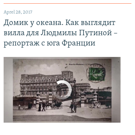
Домик у океана. Как выглядит вилла для Людмилы Путиной – репортаж с юга Франции
EMBED
PAYLAŞ
Aprel 28, 2017
Домик у океана. Как выглядит
вилла для Людмилы Путиной –
репортаж с юга Франции
No media source currently available
0:00
0:06:04
EMBED
PAYLAŞ