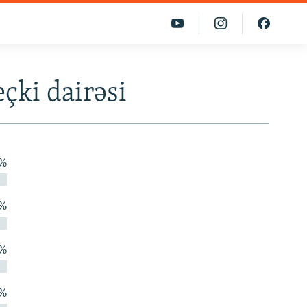
çki dairəsi
 %
 %
 %
 %