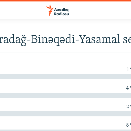
aradağ-Binəqədi-Yasamal se
1
4
2
8