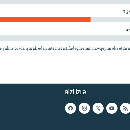
76
9
lnız orada iştirak edən internet istifadəçilərinin mövqeyini əks etdiri
BIZI IZLƏ