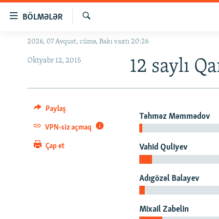
Keçid
BÖLMƏLƏR
linkləri
Axtar
Əsas
2026, 07 Avqust, cümə, Bakı vaxtı 20:26
GÜNDƏM
məzmuna
Oktyabr 12, 2015
#İZAHLA
12 saylı Q
qayıt
Əsas
KORRUPSIOMETR
naviqasiyaya
#ƏSLINDƏ
qayıt
Paylaş
Axtarışa
FƏRQƏ BAX
Təhməz Məmmədov
keç
VPN-siz açmaq
QANUNI DOĞRU
Çap et
Vahid Quliyev
ARAŞDIRMA
MULTIMEDIA
Adıgözəl Balayev
RADIO ARXIV
VIDEO
HAQQIMIZDA
FOTOQALEREYA
OXU ZALI
Mixail Zabelin