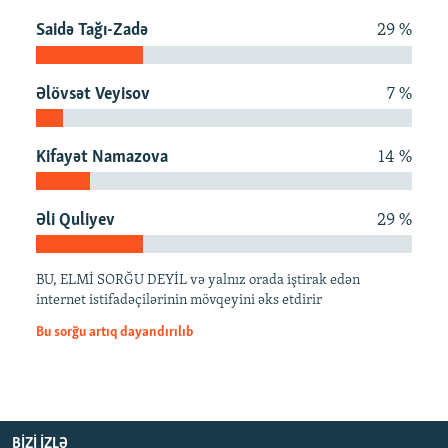
İNFOQRAFIKA
AZƏRBAYCAN ƏDƏBIYYATI KITABXANASI
MISSIYAMIZ
Saidə Tağı-Zadə
29 %
BIZI IZLƏ
KARIKATURA
İSLAM VƏ DEMOKRATIYA
PEŞƏ ETIKASI VƏ JURNALISTIKA STANDARTLARIMIZ
İZ - MƏDƏNIYYƏT PROQRAMI
MATERIALLARIMIZDAN ISTIFADƏ
Əlövsət Veyisov
7 %
AZADLIQRADIOSU MOBIL TELEFONUNUZDA
RFE/RL-in bütün saytları
Kifayət Namazova
14 %
BIZIMLƏ ƏLAQƏ
XƏBƏR BÜLLETENLƏRIMIZ
Əli Quliyev
29 %
BU, ELMİ SORĞU DEYİL və yalnız orada iştirak edən
internet istifadəçilərinin mövqeyini əks etdirir
Bu sorğu artıq dayandırılıb
BIZI IZLƏ