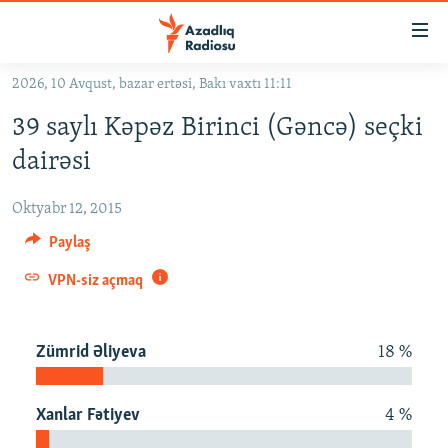
Keçid
linkləri
Əsas
2026, 10 Avqust, bazar ertəsi, Bakı vaxtı 11:11
məzmuna
GÜNDƏM
39 saylı Kəpəz Birinci (Gəncə) seçki
qayıt
#İZAHLA
Əsas
dairəsi
KORRUPSIOMETR
naviqasiyaya
qayıt
Oktyabr 12, 2015
#ƏSLINDƏ
Axtarışa
Paylaş
FƏRQƏ BAX
keç
VPN-siz açmaq
QANUNI DOĞRU
ARAŞDIRMA
Zümrid Əliyeva
18 %
MULTIMEDIA
RADIO ARXIV
VIDEO
Xanlar Fətiyev
4 %
HAQQIMIZDA
FOTOQALEREYA
OXU ZALI