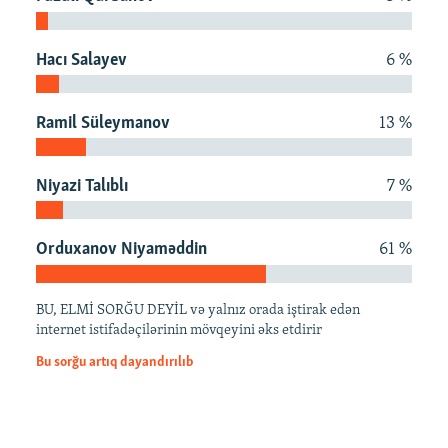
İNFOQRAFIKA
AZƏRBAYCAN ƏDƏBIYYATI KITABXANASI
MISSIYAMIZ
BIZI IZLƏ
KARIKATURA
İSLAM VƏ DEMOKRATIYA
PEŞƏ ETIKASI VƏ JURNALISTIKA STANDARTLARIMIZ
Hacı Salayev
6 %
İZ - MƏDƏNIYYƏT PROQRAMI
MATERIALLARIMIZDAN ISTIFADƏ
Ramil Süleymanov
13 %
AZADLIQRADIOSU MOBIL TELEFONUNUZDA
RFE/RL-in bütün saytları
BIZIMLƏ ƏLAQƏ
Niyazi Talıblı
7 %
XƏBƏR BÜLLETENLƏRIMIZ
Orduxanov Niyaməddin
61 %
BU, ELMİ SORĞU DEYİL və yalnız orada iştirak edən
internet istifadəçilərinin mövqeyini əks etdirir
Bu sorğu artıq dayandırılıb