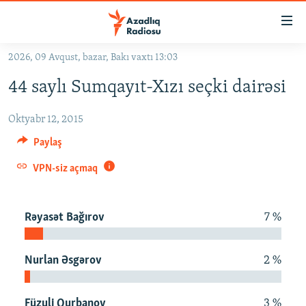
Keçid
linkləri
Əsas
2026, 09 Avqust, bazar, Bakı vaxtı 13:03
məzmuna
GÜNDƏM
44 saylı Sumqayıt-Xızı seçki dairəsi
qayıt
#İZAHLA
Əsas
Oktyabr 12, 2015
KORRUPSIOMETR
naviqasiyaya
qayıt
Paylaş
#ƏSLINDƏ
Axtarışa
VPN-siz açmaq
FƏRQƏ BAX
keç
QANUNI DOĞRU
Rəyasət Bağırov
7 %
ARAŞDIRMA
MULTIMEDIA
Nurlan Əsgərov
2 %
RADIO ARXIV
VIDEO
HAQQIMIZDA
FOTOQALEREYA
OXU ZALI
Füzuli Qurbanov
3 %