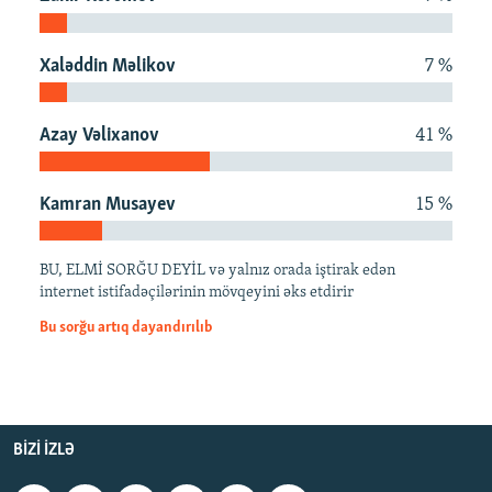
İNFOQRAFIKA
AZƏRBAYCAN ƏDƏBIYYATI KITABXANASI
MISSIYAMIZ
BIZI IZLƏ
KARIKATURA
İSLAM VƏ DEMOKRATIYA
PEŞƏ ETIKASI VƏ JURNALISTIKA STANDARTLARIMIZ
Xaləddin Məlikov
7 %
İZ - MƏDƏNIYYƏT PROQRAMI
MATERIALLARIMIZDAN ISTIFADƏ
Azay Vəlixanov
41 %
AZADLIQRADIOSU MOBIL TELEFONUNUZDA
RFE/RL-in bütün saytları
BIZIMLƏ ƏLAQƏ
Kamran Musayev
15 %
XƏBƏR BÜLLETENLƏRIMIZ
BU, ELMİ SORĞU DEYİL və yalnız orada iştirak edən
internet istifadəçilərinin mövqeyini əks etdirir
Bu sorğu artıq dayandırılıb
BIZI IZLƏ