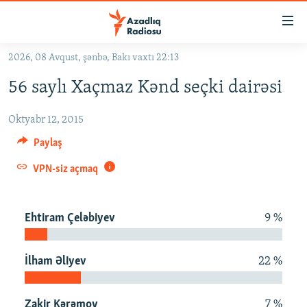
Keçid
linkləri
Əsas
2026, 08 Avqust, şənbə, Bakı vaxtı 22:13
məzmuna
GÜNDƏM
56 saylı Xaçmaz Kənd seçki dairəsi
qayıt
#İZAHLA
Əsas
Oktyabr 12, 2015
KORRUPSIOMETR
naviqasiyaya
qayıt
Paylaş
#ƏSLINDƏ
Axtarışa
VPN-siz açmaq
FƏRQƏ BAX
keç
QANUNI DOĞRU
Ehtiram Çeləbiyev
9 %
ARAŞDIRMA
MULTIMEDIA
İlham Əliyev
22 %
RADIO ARXIV
VIDEO
HAQQIMIZDA
FOTOQALEREYA
OXU ZALI
Zakir Kərəmov
7 %