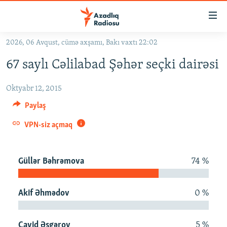
Keçid
linkləri
Əsas
2026, 06 Avqust, cümə axşamı, Bakı vaxtı 22:02
məzmuna
GÜNDƏM
67 saylı Cəlilabad Şəhər seçki dairəsi
qayıt
#İZAHLA
Əsas
Oktyabr 12, 2015
KORRUPSIOMETR
naviqasiyaya
qayıt
Paylaş
#ƏSLINDƏ
Axtarışa
VPN-siz açmaq
FƏRQƏ BAX
keç
QANUNI DOĞRU
Güllər Bəhrəmova
74 %
ARAŞDIRMA
MULTIMEDIA
Akif Əhmədov
0 %
RADIO ARXIV
VIDEO
HAQQIMIZDA
FOTOQALEREYA
OXU ZALI
Cavid Əsgərov
5 %