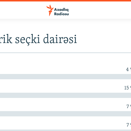
rik seçki dairəsi
4
15
7
7