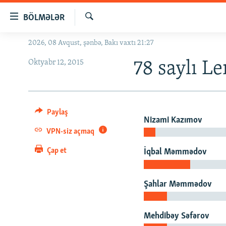
Keçid
BÖLMƏLƏR
linkləri
Axtar
Əsas
2026, 08 Avqust, şənbə, Bakı vaxtı 21:27
GÜNDƏM
məzmuna
Oktyabr 12, 2015
#İZAHLA
78 saylı Le
qayıt
Əsas
KORRUPSIOMETR
naviqasiyaya
#ƏSLINDƏ
qayıt
Paylaş
Axtarışa
FƏRQƏ BAX
Nizami Kazımov
keç
VPN-siz açmaq
QANUNI DOĞRU
Çap et
İqbal Məmmədov
ARAŞDIRMA
MULTIMEDIA
Şahlar Məmmədov
RADIO ARXIV
VIDEO
HAQQIMIZDA
FOTOQALEREYA
OXU ZALI
Mehdibəy Səfərov