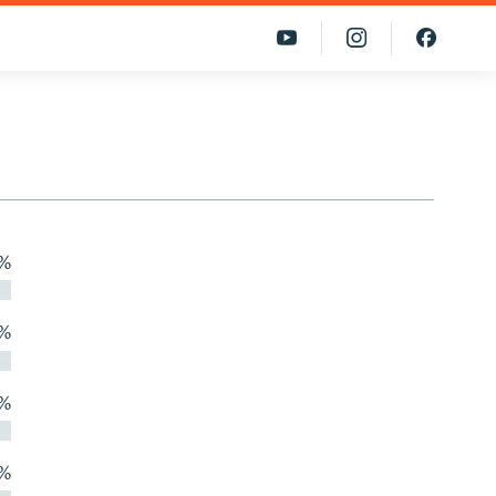
 %
 %
 %
 %