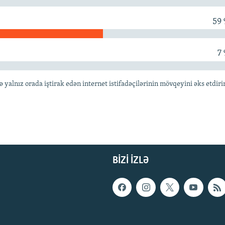
59
7
lnız orada iştirak edən internet istifadəçilərinin mövqeyini əks etdiri
BIZI IZLƏ