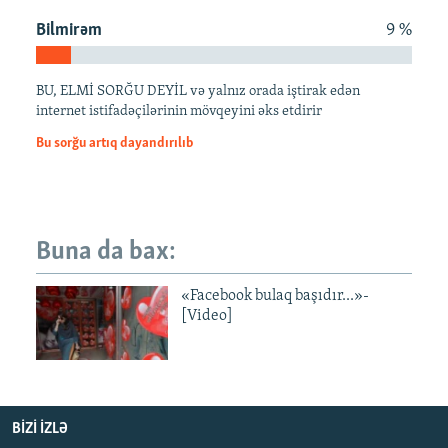
İNFOQRAFIKA
AZƏRBAYCAN ƏDƏBIYYATI KITABXANASI
MISSIYAMIZ
Bilmirəm
9 %
BIZI IZLƏ
KARIKATURA
İSLAM VƏ DEMOKRATIYA
PEŞƏ ETIKASI VƏ JURNALISTIKA STANDARTLARIMIZ
İZ - MƏDƏNIYYƏT PROQRAMI
MATERIALLARIMIZDAN ISTIFADƏ
BU, ELMİ SORĞU DEYİL və yalnız orada iştirak edən
internet istifadəçilərinin mövqeyini əks etdirir
AZADLIQRADIOSU MOBIL TELEFONUNUZDA
RFE/RL-in bütün saytları
Bu sorğu artıq dayandırılıb
BIZIMLƏ ƏLAQƏ
XƏBƏR BÜLLETENLƏRIMIZ
Buna da bax:
«Facebook bulaq başıdır...»-
[Video]
BIZI IZLƏ