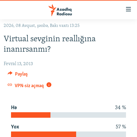
Keçid
linkləri
Əsas
2026, 08 Avqust, şənbə, Bakı vaxtı 13:25
məzmuna
GÜNDƏM
Virtual sevginin reallığına
qayıt
#İZAHLA
Əsas
inanırsanmı?
KORRUPSIOMETR
naviqasiyaya
qayıt
Fevral 13, 2013
#ƏSLINDƏ
Axtarışa
Paylaş
FƏRQƏ BAX
keç
VPN-siz açmaq
QANUNI DOĞRU
ARAŞDIRMA
Hə
34 %
MULTIMEDIA
RADIO ARXIV
VIDEO
Yox
57 %
HAQQIMIZDA
FOTOQALEREYA
OXU ZALI