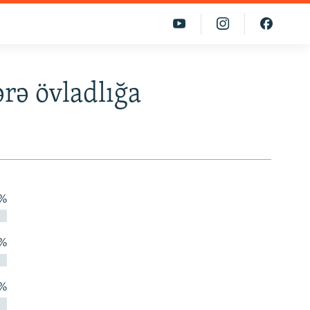
rə övladlığa
 %
 %
 %