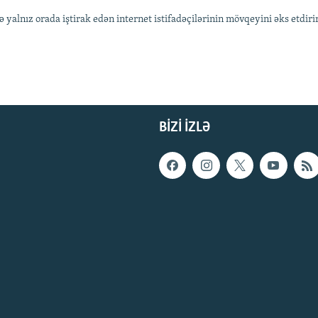
lnız orada iştirak edən internet istifadəçilərinin mövqeyini əks etdiri
BIZI IZLƏ