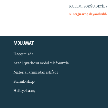
İNFOQRAFIKA
AZƏRBAYCAN ƏDƏBIYYATI KITABXANASI
MISSIYAMIZ
BU, ELMİ SORĞU DEYİL və ya
KARIKATURA
İSLAM VƏ DEMOKRATIYA
PEŞƏ ETIKASI VƏ JURNALISTIKA
STANDARTLARIMIZ
Bu sorğu artıq dayandırılıb
İZ - MƏDƏNIYYƏT PROQRAMI
MATERIALLARIMIZDAN ISTIFADƏ
AZADLIQRADIOSU MOBIL TELEFONUNUZDA
BIZIMLƏ ƏLAQƏ
MƏLUMAT
XƏBƏR BÜLLETENLƏRIMIZ
Haqqımızda
AzadlıqRadiosu mobil telefonuzda
Materiallarımızdan istifadə
Bizimlə əlaqə
Həftəyə baxış
BIZI IZLƏ