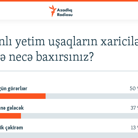
lı yetim uşaqların xaricilə
ə necə baxırsınız?
gün görərlıər
50
a nə gələcək
37
ik çəkirəm
13