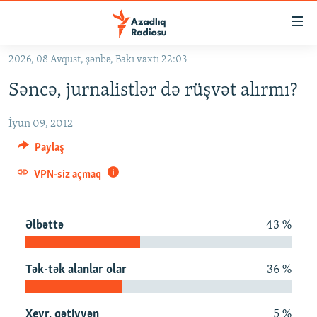
Keçid
linkləri
Əsas
2026, 08 Avqust, şənbə, Bakı vaxtı 22:03
məzmuna
GÜNDƏM
Səncə, jurnalistlər də rüşvət alırmı?
qayıt
#İZAHLA
Əsas
İyun 09, 2012
KORRUPSIOMETR
naviqasiyaya
qayıt
Paylaş
#ƏSLINDƏ
Axtarışa
VPN-siz açmaq
FƏRQƏ BAX
keç
QANUNI DOĞRU
Əlbəttə
43 %
ARAŞDIRMA
MULTIMEDIA
Tək-tək alanlar olar
36 %
RADIO ARXIV
VIDEO
HAQQIMIZDA
FOTOQALEREYA
OXU ZALI
Xeyr, qətiyyən
5 %