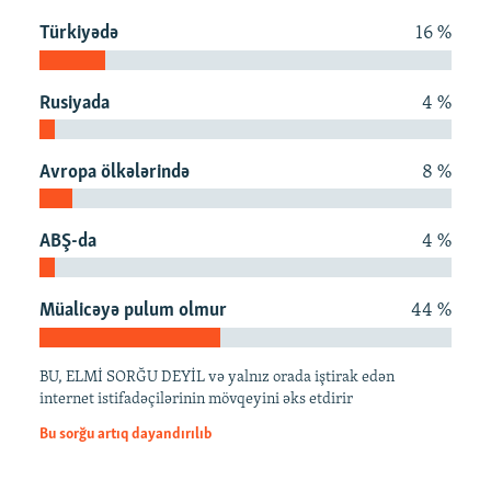
İNFOQRAFIKA
AZƏRBAYCAN ƏDƏBIYYATI KITABXANASI
MISSIYAMIZ
Türkiyədə
16 %
BIZI IZLƏ
KARIKATURA
İSLAM VƏ DEMOKRATIYA
PEŞƏ ETIKASI VƏ JURNALISTIKA STANDARTLARIMIZ
İZ - MƏDƏNIYYƏT PROQRAMI
MATERIALLARIMIZDAN ISTIFADƏ
Rusiyada
4 %
AZADLIQRADIOSU MOBIL TELEFONUNUZDA
RFE/RL-in bütün saytları
Avropa ölkələrində
8 %
BIZIMLƏ ƏLAQƏ
XƏBƏR BÜLLETENLƏRIMIZ
ABŞ-da
4 %
Müalicəyə pulum olmur
44 %
BU, ELMİ SORĞU DEYİL və yalnız orada iştirak edən
internet istifadəçilərinin mövqeyini əks etdirir
Bu sorğu artıq dayandırılıb