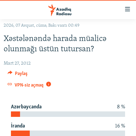
Keçid
linkləri
Əsas
2026, 07 Avqust, cümə, Bakı vaxtı 00:49
məzmuna
GÜNDƏM
Xəstələnəndə harada müalicə
qayıt
#İZAHLA
Əsas
olunmağı üstün tutursan?
KORRUPSIOMETR
naviqasiyaya
qayıt
Mart 27, 2012
#ƏSLINDƏ
Axtarışa
Paylaş
FƏRQƏ BAX
keç
VPN-siz açmaq
QANUNI DOĞRU
ARAŞDIRMA
Azərbaycanda
8 %
MULTIMEDIA
RADIO ARXIV
VIDEO
İranda
16 %
HAQQIMIZDA
FOTOQALEREYA
OXU ZALI