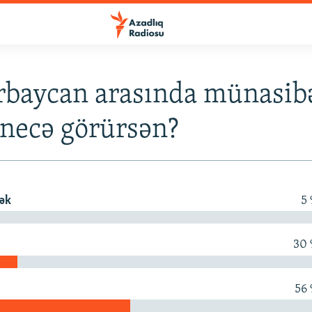
rbaycan arasında münasibə
 necə görürsən?
ək
5
30
k
56