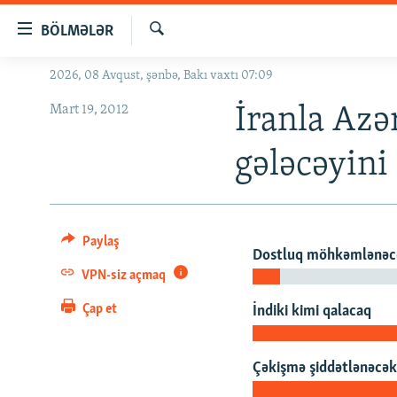
Keçid
BÖLMƏLƏR
linkləri
Axtar
Əsas
2026, 08 Avqust, şənbə, Bakı vaxtı 07:09
GÜNDƏM
məzmuna
Mart 19, 2012
#İZAHLA
İranla Azə
qayıt
Əsas
KORRUPSIOMETR
gələcəyini
naviqasiyaya
#ƏSLINDƏ
qayıt
Axtarışa
FƏRQƏ BAX
keç
QANUNI DOĞRU
Paylaş
Dostluq möhkəmlənəc
ARAŞDIRMA
VPN-siz açmaq
MULTIMEDIA
Çap et
İndiki kimi qalacaq
RADIO ARXIV
VIDEO
HAQQIMIZDA
Çəkişmə şiddətlənəcə
FOTOQALEREYA
OXU ZALI