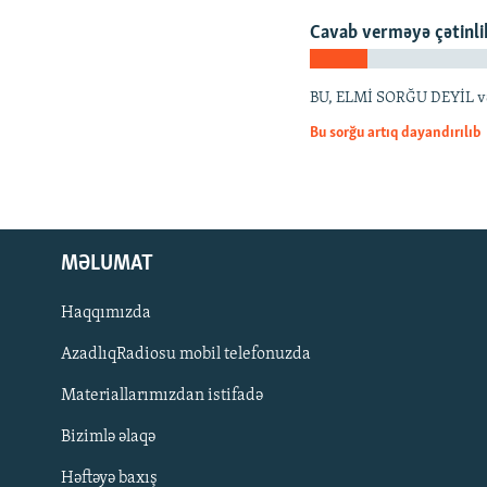
İNFOQRAFIKA
AZƏRBAYCAN ƏDƏBIYYATI KITABXANASI
MISSIYAMIZ
Cavab verməyə çətinli
KARIKATURA
İSLAM VƏ DEMOKRATIYA
PEŞƏ ETIKASI VƏ JURNALISTIKA
STANDARTLARIMIZ
İZ - MƏDƏNIYYƏT PROQRAMI
BU, ELMİ SORĞU DEYİL və ya
MATERIALLARIMIZDAN ISTIFADƏ
Bu sorğu artıq dayandırılıb
AZADLIQRADIOSU MOBIL TELEFONUNUZDA
BIZIMLƏ ƏLAQƏ
XƏBƏR BÜLLETENLƏRIMIZ
MƏLUMAT
Haqqımızda
AzadlıqRadiosu mobil telefonuzda
Materiallarımızdan istifadə
Bizimlə əlaqə
BIZI IZLƏ
Həftəyə baxış