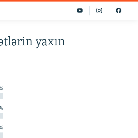
tlərin yaxın
 %
 %
 %