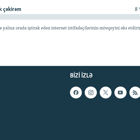
k çəkirəm
8
lnız orada iştirak edən internet istifadəçilərinin mövqeyini əks etdiri
BIZI IZLƏ