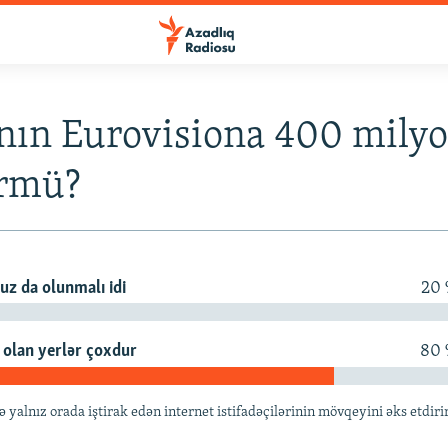
nın Eurovisiona 400 milyo
rmü?
uz da olunmalı idi
20
ı olan yerlər çoxdur
80
lnız orada iştirak edən internet istifadəçilərinin mövqeyini əks etdiri