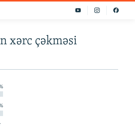
n xərc çəkməsi
 %
 %
r