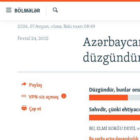
Keçid
BÖLMƏLƏR
linkləri
Axtar
Əsas
2026, 07 Avqust, cümə, Bakı vaxtı 08:49
GÜNDƏM
məzmuna
Fevral 24, 2012
#İZAHLA
Azərbayca
qayıt
Əsas
KORRUPSIOMETR
düzgündü
naviqasiyaya
#ƏSLINDƏ
qayıt
Axtarışa
FƏRQƏ BAX
keç
QANUNI DOĞRU
Paylaş
Düzgündür, bunlar ons
ARAŞDIRMA
VPN-siz açmaq
MULTIMEDIA
Çap et
Səhvdir, çünki ehtiyac
RADIO ARXIV
VIDEO
BU, ELMİ SORĞU DEYİL və ya
HAQQIMIZDA
FOTOQALEREYA
OXU ZALI
Bu sorğu artıq dayandırılıb