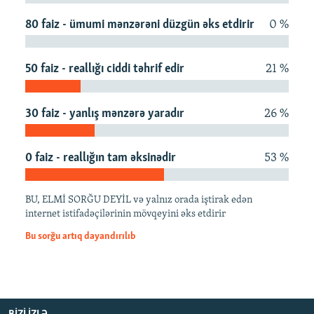
İNFOQRAFIKA
AZƏRBAYCAN ƏDƏBIYYATI KITABXANASI
MISSIYAMIZ
80 faiz - ümumi mənzərəni düzgün əks etdirir
0 %
BIZI IZLƏ
KARIKATURA
İSLAM VƏ DEMOKRATIYA
PEŞƏ ETIKASI VƏ JURNALISTIKA STANDARTLARIMIZ
İZ - MƏDƏNIYYƏT PROQRAMI
MATERIALLARIMIZDAN ISTIFADƏ
50 faiz - reallığı ciddi təhrif edir
21 %
AZADLIQRADIOSU MOBIL TELEFONUNUZDA
RFE/RL-in bütün saytları
30 faiz - yanlış mənzərə yaradır
26 %
BIZIMLƏ ƏLAQƏ
XƏBƏR BÜLLETENLƏRIMIZ
0 faiz - reallığın tam əksinədir
53 %
BU, ELMİ SORĞU DEYİL və yalnız orada iştirak edən
internet istifadəçilərinin mövqeyini əks etdirir
Bu sorğu artıq dayandırılıb