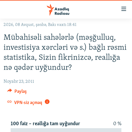
Keçid
linkləri
Əsas
2026, 08 Avqust, şənbə, Bakı vaxtı 18:41
məzmuna
GÜNDƏM
Mübahisəli sahələrlə (məşğulluq,
qayıt
#İZAHLA
Əsas
investisiya xərcləri və s.) bağlı rəsmi
KORRUPSIOMETR
naviqasiyaya
statistika, Sizin fikrinizcə, reallığa
qayıt
#ƏSLINDƏ
nə qədər uyğundur?
Axtarışa
FƏRQƏ BAX
keç
Noyabr 23, 2011
QANUNI DOĞRU
Paylaş
ARAŞDIRMA
VPN-siz açmaq
MULTIMEDIA
RADIO ARXIV
VIDEO
100 faiz – reallığa tam uyğundur
0 %
HAQQIMIZDA
FOTOQALEREYA
OXU ZALI