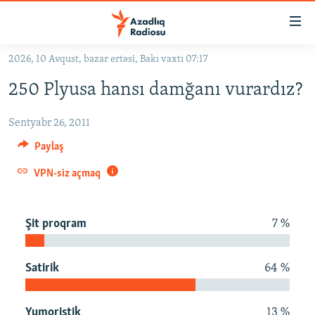
Keçid
linkləri
Əsas
2026, 10 Avqust, bazar ertəsi, Bakı vaxtı 07:17
məzmuna
GÜNDƏM
250 Plyusa hansı damğanı vurardız?
qayıt
#İZAHLA
Əsas
Sentyabr 26, 2011
KORRUPSIOMETR
naviqasiyaya
qayıt
Paylaş
#ƏSLINDƏ
Axtarışa
VPN-siz açmaq
FƏRQƏ BAX
keç
QANUNI DOĞRU
Şit proqram
7 %
ARAŞDIRMA
MULTIMEDIA
Satirik
64 %
RADIO ARXIV
VIDEO
HAQQIMIZDA
FOTOQALEREYA
OXU ZALI
Yumoristik
13 %