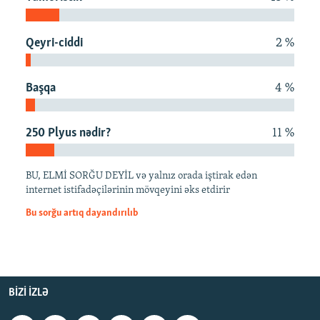
İNFOQRAFIKA
AZƏRBAYCAN ƏDƏBIYYATI KITABXANASI
MISSIYAMIZ
BIZI IZLƏ
KARIKATURA
İSLAM VƏ DEMOKRATIYA
PEŞƏ ETIKASI VƏ JURNALISTIKA STANDARTLARIMIZ
Qeyri-ciddi
2 %
İZ - MƏDƏNIYYƏT PROQRAMI
MATERIALLARIMIZDAN ISTIFADƏ
Başqa
4 %
AZADLIQRADIOSU MOBIL TELEFONUNUZDA
RFE/RL-in bütün saytları
BIZIMLƏ ƏLAQƏ
250 Plyus nədir?
11 %
XƏBƏR BÜLLETENLƏRIMIZ
BU, ELMİ SORĞU DEYİL və yalnız orada iştirak edən
internet istifadəçilərinin mövqeyini əks etdirir
Bu sorğu artıq dayandırılıb
BIZI IZLƏ