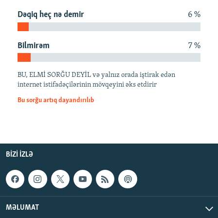
İNFOQRAFIKA
AZƏRBAYCAN ƏDƏBIYYATI KITABXANASI
MISSIYAMIZ
Dəqiq heç nə demir
6 %
BIZI IZLƏ
KARIKATURA
İSLAM VƏ DEMOKRATIYA
PEŞƏ ETIKASI VƏ JURNALISTIKA STANDARTLARIMIZ
İZ - MƏDƏNIYYƏT PROQRAMI
MATERIALLARIMIZDAN ISTIFADƏ
Bilmirəm
7 %
AZADLIQRADIOSU MOBIL TELEFONUNUZDA
RFE/RL-in bütün saytları
BU, ELMİ SORĞU DEYİL və yalnız orada iştirak edən
BIZIMLƏ ƏLAQƏ
internet istifadəçilərinin mövqeyini əks etdirir
XƏBƏR BÜLLETENLƏRIMIZ
Bu sorğu artıq dayandırılıb
BIZI IZLƏ
MƏLUMAT