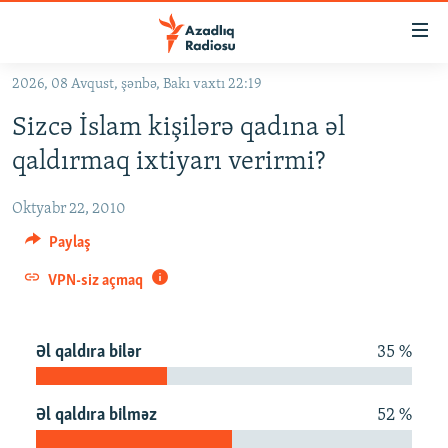
Keçid
linkləri
Əsas
2026, 08 Avqust, şənbə, Bakı vaxtı 22:19
məzmuna
GÜNDƏM
Sizcə İslam kişilərə qadına əl
qayıt
#İZAHLA
Əsas
qaldırmaq ixtiyarı verirmi?
KORRUPSIOMETR
naviqasiyaya
qayıt
Oktyabr 22, 2010
#ƏSLINDƏ
Axtarışa
Paylaş
FƏRQƏ BAX
keç
VPN-siz açmaq
QANUNI DOĞRU
ARAŞDIRMA
Əl qaldıra bilər
35 %
MULTIMEDIA
RADIO ARXIV
VIDEO
Əl qaldıra bilməz
52 %
HAQQIMIZDA
FOTOQALEREYA
OXU ZALI