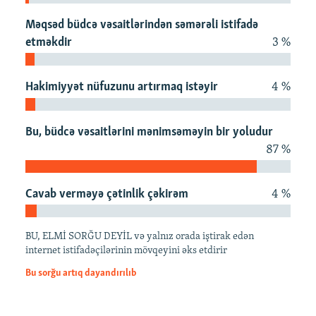
İNFOQRAFIKA
AZƏRBAYCAN ƏDƏBIYYATI KITABXANASI
MISSIYAMIZ
Məqsəd büdcə vəsaitlərindən səmərəli istifadə
BIZI IZLƏ
KARIKATURA
İSLAM VƏ DEMOKRATIYA
PEŞƏ ETIKASI VƏ JURNALISTIKA STANDARTLARIMIZ
etməkdir
3 %
İZ - MƏDƏNIYYƏT PROQRAMI
MATERIALLARIMIZDAN ISTIFADƏ
Hakimiyyət nüfuzunu artırmaq istəyir
4 %
AZADLIQRADIOSU MOBIL TELEFONUNUZDA
RFE/RL-in bütün saytları
BIZIMLƏ ƏLAQƏ
Bu, büdcə vəsaitlərini mənimsəməyin bir yoludur
XƏBƏR BÜLLETENLƏRIMIZ
87 %
Cavab verməyə çətinlik çəkirəm
4 %
BU, ELMİ SORĞU DEYİL və yalnız orada iştirak edən
internet istifadəçilərinin mövqeyini əks etdirir
Bu sorğu artıq dayandırılıb