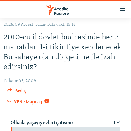
Keçid
linkləri
Əsas
2026, 09 Avqust, bazar, Bakı vaxtı 15:16
məzmuna
GÜNDƏM
2010-cu il dövlət büdcəsində hər 3
qayıt
#İZAHLA
Əsas
manatdan 1-i tikintiyə xərclənəcək.
KORRUPSIOMETR
naviqasiyaya
Bu sahəyə olan diqqəti nə ilə izah
qayıt
#ƏSLINDƏ
edirsiniz?
Axtarışa
FƏRQƏ BAX
keç
Dekabr 05, 2009
QANUNI DOĞRU
Paylaş
ARAŞDIRMA
VPN-siz açmaq
MULTIMEDIA
RADIO ARXIV
VIDEO
Ölkədə yaşayış evləri çatışmır
1 %
HAQQIMIZDA
FOTOQALEREYA
OXU ZALI