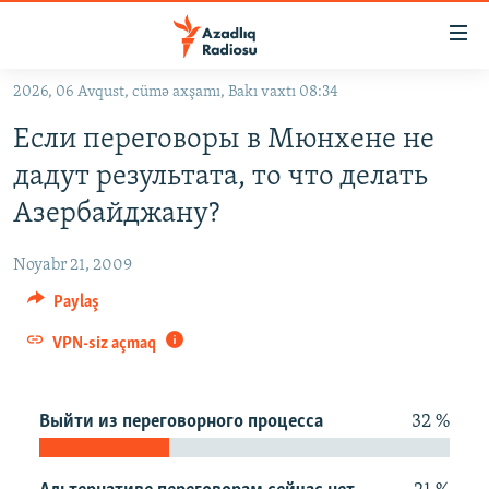
Keçid
linkləri
Əsas
2026, 06 Avqust, cümə axşamı, Bakı vaxtı 08:34
məzmuna
GÜNDƏM
Если переговоры в Мюнхене не
qayıt
#İZAHLA
Əsas
дадут результата, то что делать
KORRUPSIOMETR
naviqasiyaya
Азербайджану?
qayıt
#ƏSLINDƏ
Axtarışa
Noyabr 21, 2009
FƏRQƏ BAX
keç
Paylaş
QANUNI DOĞRU
VPN-siz açmaq
ARAŞDIRMA
MULTIMEDIA
Выйти из переговорного процесса
32 %
RADIO ARXIV
VIDEO
HAQQIMIZDA
FOTOQALEREYA
OXU ZALI