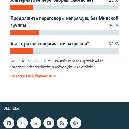
Альтернативе переговорам сейчас нет
21 %
İNFOQRAFIKA
AZƏRBAYCAN ƏDƏBIYYATI KITABXANASI
MISSIYAMIZ
BIZI IZLƏ
KARIKATURA
İSLAM VƏ DEMOKRATIYA
PEŞƏ ETIKASI VƏ JURNALISTIKA STANDARTLARIMIZ
Продолжить переговоры напрямую, без Минской
группы
26 %
İZ - MƏDƏNIYYƏT PROQRAMI
MATERIALLARIMIZDAN ISTIFADƏ
AZADLIQRADIOSU MOBIL TELEFONUNUZDA
RFE/RL-in bütün saytları
А что, разве конфликт не разрешен?
21 %
BIZIMLƏ ƏLAQƏ
XƏBƏR BÜLLETENLƏRIMIZ
BU, ELMİ SORĞU DEYİL və yalnız orada iştirak edən
internet istifadəçilərinin mövqeyini əks etdirir
Bu sorğu artıq dayandırılıb
BIZI IZLƏ