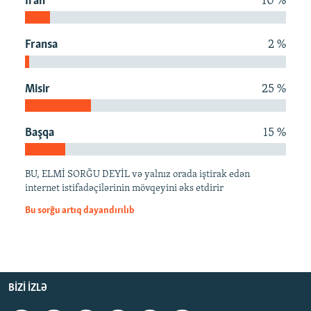
İran
10 %
İNFOQRAFIKA
AZƏRBAYCAN ƏDƏBIYYATI KITABXANASI
MISSIYAMIZ
BIZI IZLƏ
KARIKATURA
İSLAM VƏ DEMOKRATIYA
PEŞƏ ETIKASI VƏ JURNALISTIKA STANDARTLARIMIZ
Fransa
2 %
İZ - MƏDƏNIYYƏT PROQRAMI
MATERIALLARIMIZDAN ISTIFADƏ
Misir
25 %
AZADLIQRADIOSU MOBIL TELEFONUNUZDA
RFE/RL-in bütün saytları
BIZIMLƏ ƏLAQƏ
Başqa
15 %
XƏBƏR BÜLLETENLƏRIMIZ
BU, ELMİ SORĞU DEYİL və yalnız orada iştirak edən
internet istifadəçilərinin mövqeyini əks etdirir
Bu sorğu artıq dayandırılıb
BIZI IZLƏ