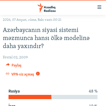
Keçid
linkləri
Əsas
2026, 07 Avqust, cümə, Bakı vaxtı 00:21
məzmuna
GÜNDƏM
Azərbaycanın siyasi sistemi
qayıt
#İZAHLA
Əsas
məzmunca hansı ölkə modelinə
KORRUPSIOMETR
naviqasiyaya
daha yaxındır?
qayıt
#ƏSLINDƏ
Axtarışa
Fevral 02, 2009
FƏRQƏ BAX
keç
Paylaş
QANUNI DOĞRU
VPN-siz açmaq
ARAŞDIRMA
MULTIMEDIA
Rusiya
48 %
RADIO ARXIV
VIDEO
HAQQIMIZDA
FOTOQALEREYA
OXU ZALI