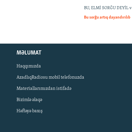
İNFOQRAFIKA
AZƏRBAYCAN ƏDƏBIYYATI KITABXANASI
MISSIYAMIZ
BU, ELMİ SORĞU DEYİL və ya
KARIKATURA
İSLAM VƏ DEMOKRATIYA
PEŞƏ ETIKASI VƏ JURNALISTIKA
STANDARTLARIMIZ
Bu sorğu artıq dayandırılıb
İZ - MƏDƏNIYYƏT PROQRAMI
MATERIALLARIMIZDAN ISTIFADƏ
AZADLIQRADIOSU MOBIL TELEFONUNUZDA
BIZIMLƏ ƏLAQƏ
MƏLUMAT
XƏBƏR BÜLLETENLƏRIMIZ
Haqqımızda
AzadlıqRadiosu mobil telefonuzda
Materiallarımızdan istifadə
Bizimlə əlaqə
Həftəyə baxış
BIZI IZLƏ