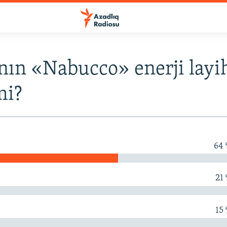
ın «Nabucco» enerji layi
mi?
64
21
15