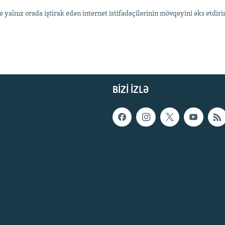
lnız orada iştirak edən internet istifadəçilərinin mövqeyini əks etdiri
BIZI IZLƏ