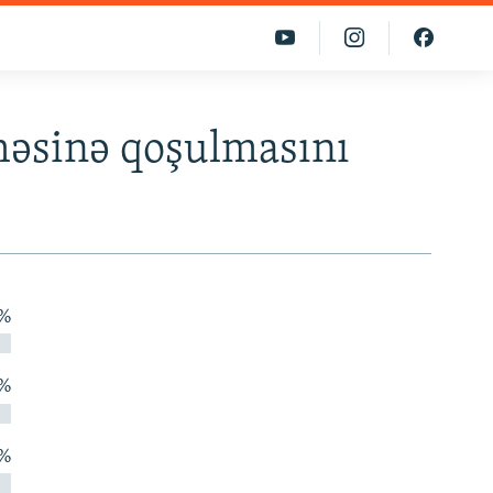
həsinə qoşulmasını
 %
 %
 %