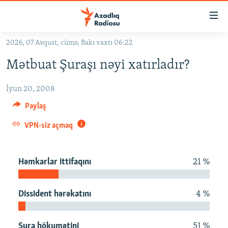
Keçid
linkləri
Əsas
2026, 07 Avqust, cümə, Bakı vaxtı 06:22
məzmuna
GÜNDƏM
Mətbuat Şuraşı nəyi xatırladır?
qayıt
#İZAHLA
Əsas
İyun 20, 2008
KORRUPSIOMETR
naviqasiyaya
qayıt
Paylaş
#ƏSLINDƏ
Axtarışa
VPN-siz açmaq
FƏRQƏ BAX
keç
QANUNI DOĞRU
Həmkarlar ittifaqını
21 %
ARAŞDIRMA
MULTIMEDIA
Dissident hərəkatını
4 %
RADIO ARXIV
VIDEO
HAQQIMIZDA
FOTOQALEREYA
OXU ZALI
Şura hökumətini
51 %