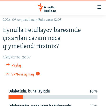
Keçid
linkləri
Əsas
2026, 09 Avqust, bazar, Bakı vaxtı 13:05
məzmuna
GÜNDƏM
Eynulla Fətullayev barəsində
qayıt
#İZAHLA
Əsas
çıxarılan cəzanı necə
KORRUPSIOMETR
naviqasiyaya
qiymətləndirirsiniz?
qayıt
#ƏSLINDƏ
Axtarışa
Oktyabr 30, 2007
FƏRQƏ BAX
keç
Paylaş
QANUNI DOĞRU
VPN-siz açmaq
ARAŞDIRMA
MULTIMEDIA
Ədalətlidir, buna layiqdir
16 %
RADIO ARXIV
VIDEO
HAQQIMIZDA
FOTOQALEREYA
OXU ZALI