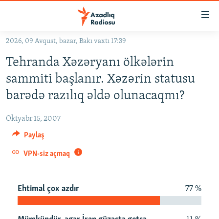
Keçid
linkləri
Əsas
2026, 09 Avqust, bazar, Bakı vaxtı 17:39
məzmuna
GÜNDƏM
Tehranda Xəzəryanı ölkələrin
qayıt
#İZAHLA
Əsas
sammiti başlanır. Xəzərin statusu
KORRUPSIOMETR
naviqasiyaya
barədə razılıq əldə olunacaqmı?
qayıt
#ƏSLINDƏ
Axtarışa
Oktyabr 15, 2007
FƏRQƏ BAX
keç
Paylaş
QANUNI DOĞRU
VPN-siz açmaq
ARAŞDIRMA
MULTIMEDIA
Ehtimal çox azdır
77 %
RADIO ARXIV
VIDEO
HAQQIMIZDA
FOTOQALEREYA
OXU ZALI