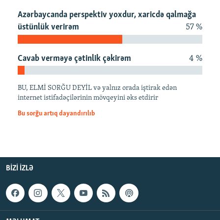
İNFOQRAFIKA
AZƏRBAYCAN ƏDƏBIYYATI KITABXANASI
MISSIYAMIZ
Azərbaycanda perspektiv yoxdur, xaricdə qalmağa
BIZI IZLƏ
üstünlük verirəm
57 %
KARIKATURA
İSLAM VƏ DEMOKRATIYA
PEŞƏ ETIKASI VƏ JURNALISTIKA STANDARTLARIMIZ
İZ - MƏDƏNIYYƏT PROQRAMI
MATERIALLARIMIZDAN ISTIFADƏ
Cavab verməyə çətinlik çəkirəm
4 %
AZADLIQRADIOSU MOBIL TELEFONUNUZDA
RFE/RL-in bütün saytları
BIZIMLƏ ƏLAQƏ
BU, ELMİ SORĞU DEYİL və yalnız orada iştirak edən
XƏBƏR BÜLLETENLƏRIMIZ
internet istifadəçilərinin mövqeyini əks etdirir
Bu sorğu artıq dayandırılıb
BIZI IZLƏ