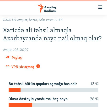
Keçid
linkləri
Əsas
2026, 09 Avqust, bazar, Bakı vaxtı 12:48
məzmuna
GÜNDƏM
Xaricdə ali təhsil almaqla
qayıt
#İZAHLA
Əsas
Azərbaycanda nəyə nail olmaq olar?
KORRUPSIOMETR
naviqasiyaya
qayıt
Avqust 03, 2007
#ƏSLINDƏ
Axtarışa
Paylaş
FƏRQƏ BAX
keç
VPN-siz açmaq
QANUNI DOĞRU
ARAŞDIRMA
Bu təhsil bütün qapıları açmağa bəs edir
13 %
MULTIMEDIA
RADIO ARXIV
VIDEO
Əlavə dəstəyin yoxdursa, heç nəyə
26 %
HAQQIMIZDA
FOTOQALEREYA
OXU ZALI