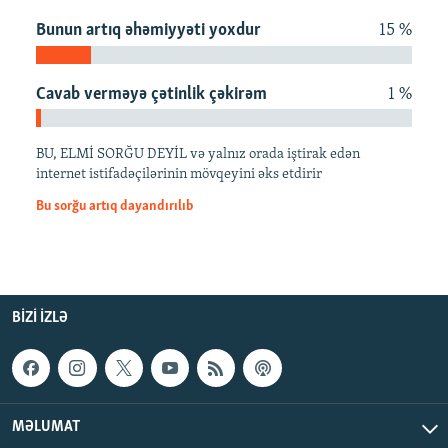
İNFOQRAFIKA
AZƏRBAYCAN ƏDƏBIYYATI KITABXANASI
MISSIYAMIZ
Bunun artıq əhəmiyyəti yoxdur
15 %
BIZI IZLƏ
KARIKATURA
İSLAM VƏ DEMOKRATIYA
PEŞƏ ETIKASI VƏ JURNALISTIKA STANDARTLARIMIZ
İZ - MƏDƏNIYYƏT PROQRAMI
MATERIALLARIMIZDAN ISTIFADƏ
Cavab verməyə çətinlik çəkirəm
1 %
AZADLIQRADIOSU MOBIL TELEFONUNUZDA
RFE/RL-in bütün saytları
BU, ELMİ SORĞU DEYİL və yalnız orada iştirak edən
BIZIMLƏ ƏLAQƏ
internet istifadəçilərinin mövqeyini əks etdirir
XƏBƏR BÜLLETENLƏRIMIZ
Bu sorğu artıq dayandırılıb
BIZI IZLƏ
MƏLUMAT