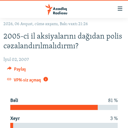
Keçid
linkləri
Əsas
2026, 06 Avqust, cümə axşamı, Bakı vaxtı 21:26
məzmuna
GÜNDƏM
2005-ci il aksiyalarını dağıdan polis
qayıt
#İZAHLA
Əsas
cəzalandırılmalıdırmı?
KORRUPSIOMETR
naviqasiyaya
qayıt
İyul 02, 2007
#ƏSLINDƏ
Axtarışa
Paylaş
FƏRQƏ BAX
keç
VPN-siz açmaq
QANUNI DOĞRU
ARAŞDIRMA
Bəli
81 %
MULTIMEDIA
RADIO ARXIV
VIDEO
Xeyr
3 %
HAQQIMIZDA
FOTOQALEREYA
OXU ZALI