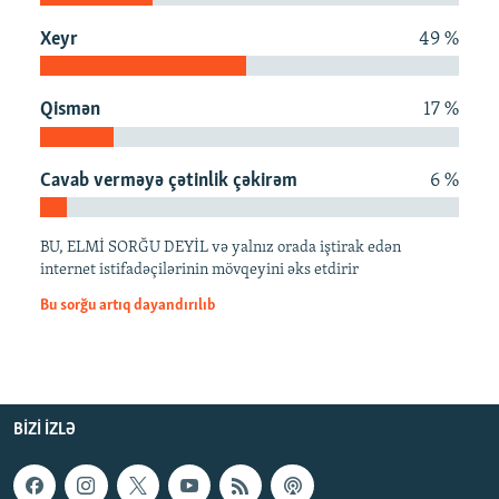
İNFOQRAFIKA
AZƏRBAYCAN ƏDƏBIYYATI KITABXANASI
MISSIYAMIZ
Xeyr
49 %
BIZI IZLƏ
KARIKATURA
İSLAM VƏ DEMOKRATIYA
PEŞƏ ETIKASI VƏ JURNALISTIKA STANDARTLARIMIZ
İZ - MƏDƏNIYYƏT PROQRAMI
MATERIALLARIMIZDAN ISTIFADƏ
Qismən
17 %
AZADLIQRADIOSU MOBIL TELEFONUNUZDA
RFE/RL-in bütün saytları
Cavab verməyə çətinlik çəkirəm
6 %
BIZIMLƏ ƏLAQƏ
XƏBƏR BÜLLETENLƏRIMIZ
BU, ELMİ SORĞU DEYİL və yalnız orada iştirak edən
internet istifadəçilərinin mövqeyini əks etdirir
Bu sorğu artıq dayandırılıb
BIZI IZLƏ