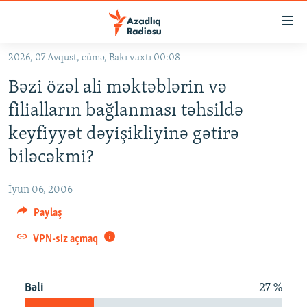
Keçid
linkləri
Əsas
2026, 07 Avqust, cümə, Bakı vaxtı 00:08
məzmuna
GÜNDƏM
Bəzi özəl ali məktəblərin və
qayıt
#İZAHLA
Əsas
filialların bağlanması təhsildə
KORRUPSIOMETR
naviqasiyaya
keyfiyyət dəyişikliyinə gətirə
qayıt
#ƏSLINDƏ
biləcəkmi?
Axtarışa
FƏRQƏ BAX
keç
İyun 06, 2006
QANUNI DOĞRU
Paylaş
ARAŞDIRMA
VPN-siz açmaq
MULTIMEDIA
RADIO ARXIV
VIDEO
Bəli
27 %
HAQQIMIZDA
FOTOQALEREYA
OXU ZALI