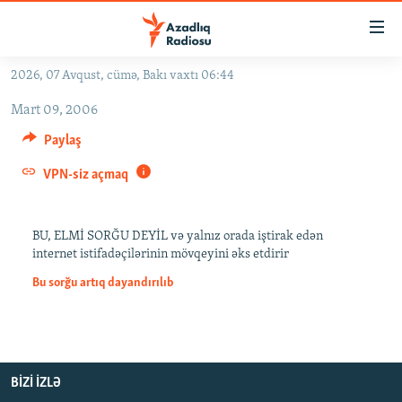
Keçid
linkləri
Əsas
2026, 07 Avqust, cümə, Bakı vaxtı 06:44
məzmuna
GÜNDƏM
Mart 09, 2006
qayıt
#İZAHLA
Əsas
Paylaş
KORRUPSIOMETR
naviqasiyaya
VPN-siz açmaq
qayıt
#ƏSLINDƏ
Axtarışa
FƏRQƏ BAX
keç
BU, ELMİ SORĞU DEYİL və yalnız orada iştirak edən
internet istifadəçilərinin mövqeyini əks etdirir
QANUNI DOĞRU
Bu sorğu artıq dayandırılıb
ARAŞDIRMA
MULTIMEDIA
RADIO ARXIV
VIDEO
BIZI IZLƏ
HAQQIMIZDA
FOTOQALEREYA
OXU ZALI