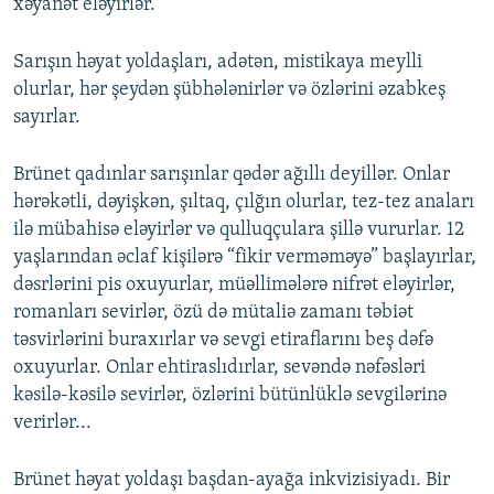
xəyanət eləyirlər.
Sarışın həyat yoldaşları, adətən, mistikaya meylli
olurlar, hər şeydən şübhələnirlər və özlərini əzabkeş
sayırlar.
Brünet qadınlar sarışınlar qədər ağıllı deyillər. Onlar
hərəkətli, dəyişkən, şıltaq, çılğın olurlar, tez-tez anaları
ilə mübahisə eləyirlər və qulluqçulara şillə vururlar. 12
yaşlarından əclaf kişilərə “fikir verməməyə” başlayırlar,
dəsrlərini pis oxuyurlar, müəllimələrə nifrət eləyirlər,
romanları sevirlər, özü də mütaliə zamanı təbiət
təsvirlərini buraxırlar və sevgi etiraflarını beş dəfə
oxuyurlar. Onlar ehtiraslıdırlar, sevəndə nəfəsləri
kəsilə-kəsilə sevirlər, özlərini bütünlüklə sevgilərinə
verirlər...
Brünet həyat yoldaşı başdan-ayağa inkvizisiyadı. Bir