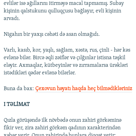
evlilər isə ağıllarını itirməyə macal tapmamış. Subay
kişinin qalstukunu qulluqçusu bağlayır, evli kişinin
arvadı.
Nigahın bir yaxşı cəhəti də asan olmağıdı.
Varlı, kasıb, kor, yaşlı, sağlam, xəstə, rus, çinli - hər kəs
evlənə bilər. Bircə əqli zəiflər və çılğınlar istisna təşkil
eləyir. Axmaqlar, kütbeyinlər və zırramalarsa ürəkləri
istədikləri qədər evlənə bilərlər.
Buna da bax:
Çexovun həyatı haqda heç bilmədikləriniz
I TƏLİMAT
Qızla görüşəndə ilk növbədə onun zahiri görkəminə
fikir ver, zira zahiri görkəm qadının xarakterindən
xəbər verir. Onun zahirində bunlara diqqət yetir: