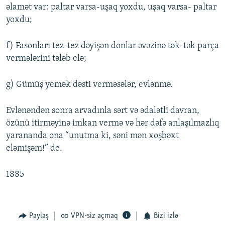
əlamət var: paltar varsa-uşaq yoxdu, uşaq varsa- paltar
yoxdu;
f) Fasonları tez-tez dəyişən donlar əvəzinə tək-tək parça
vermələrini tələb elə;
g) Gümüş yemək dəsti verməsələr, evlənmə.
Evlənəndən sonra arvadınla sərt və ədalətli davran,
özünü itirməyinə imkan vermə və hər dəfə anlaşılmazlıq
yarananda ona “unutma ki, səni mən xoşbəxt
eləmişəm!” de.
1885
Paylaş
VPN-siz açmaq
Bizi izlə