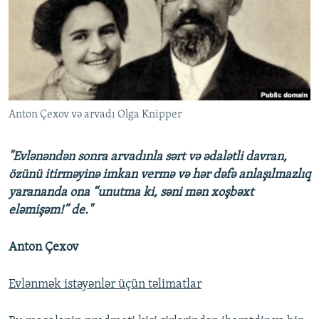
İNFOQRAFIKA
AZƏRBAYCAN ƏDƏBIYYATI KITABXANASI
MISSIYAMIZ
BIZI IZLƏ
KARIKATURA
İSLAM VƏ DEMOKRATIYA
PEŞƏ ETIKASI VƏ JURNALISTIKA STANDARTLARIMIZ
İZ - MƏDƏNIYYƏT PROQRAMI
MATERIALLARIMIZDAN ISTIFADƏ
AZADLIQRADIOSU MOBIL TELEFONUNUZDA
RFE/RL-in bütün saytları
Anton Çexov və arvadı Olga Knipper
BIZIMLƏ ƏLAQƏ
XƏBƏR BÜLLETENLƏRIMIZ
"Evlənəndən sonra arvadınla sərt və ədalətli davran,
özünü itirməyinə imkan vermə və hər dəfə anlaşılmazlıq
yarananda ona “unutma ki, səni mən xoşbəxt
eləmişəm!” de."
Anton Çexov
Evlənmək istəyənlər üçün təlimatlar