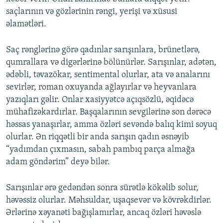
saçlarının və gözlərinin rəngi, yerişi və xüsusi
əlamətləri.
Saç rənglərinə görə qadınlar sarışınlara, brünetlərə,
qumrallara və digərlərinə bölünürlər. Sarışınlar, adətən,
ədəbli, təvazökar, sentimental olurlar, ata və analarını
sevirlər, roman oxuyanda ağlayırlar və heyvanlara
yazıqları gəlir. Onlar xasiyyətcə açıqsözlü, əqidəcə
mühafizəkardırlar. Başqalarının sevgilərinə son dərəcə
həssas yanaşırlar, amma özləri sevəndə balıq kimi soyuq
olurlar. Ən riqqətli bir anda sarışın qadın əsnəyib
“yadımdan çıxmasın, sabah pambıq parça almağa
adam göndərim” deyə bilər.
Sarışınlar ərə gedəndən sonra sürətlə kökəlib solur,
həvəssiz olurlar. Məhsuldar, uşaqsevər və kövrəkdirlər.
Ərlərinə xəyanəti bağışlamırlar, ancaq özləri həvəslə