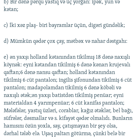
b) Bir dənə pərqu yastıq və üç yorğan: ipək, yun və
kətan;
c) İki xəz plaş- biri bayramlar üçün, digəri gündəlik;
d) Mümkün qədər çox çay, mətbəx və nahar dəstgahı:
e) ən yaxşı holland kətanından tikilmış 18 dənə naxışlı
köynək: eyni kətandan tikilmiş 6 dənə kənarı krujevalı
qaftan;6 dənə nansu qaftan; holland kətanından
tikilmiş 6 cüt pantalon; ingilis şifonundan tikilmiş 6 cüt
pantalon; madapolamdan tikilmiş 6 dənə köbəli və
naxışlı ətək;ən yaxşı batistdən tikilmiş penüar; eyni
materialdan 4 yarımpenüar; 6 cüt kanifas pantalon;
Mələfələr, yastıq üzləri, corablar, kağız ətəklər, bel bağı,
süfrələr, dəsmallar və s. kifayət qədər olmalıdı. Bunların
hamısını özün yoxla, say, çatışmayan bir şey olsa,
dərhal tələb elə. Uşaq paltarı götürmə, çünki belə bir