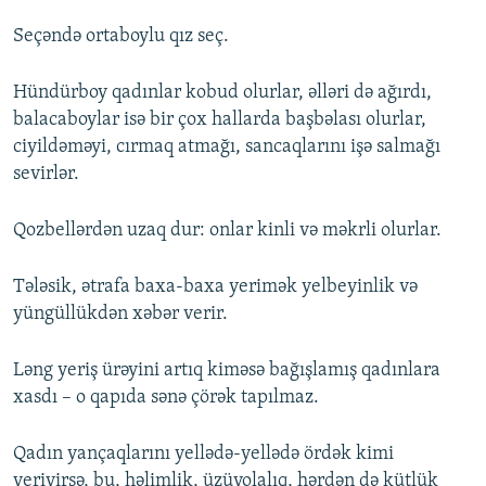
Seçəndə ortaboylu qız seç.
Hündürboy qadınlar kobud olurlar, əlləri də ağırdı,
balacaboylar isə bir çox hallarda başbəlası olurlar,
ciyildəməyi, cırmaq atmağı, sancaqlarını işə salmağı
sevirlər.
Qozbellərdən uzaq dur: onlar kinli və məkrli olurlar.
Tələsik, ətrafa baxa-baxa yerimək yelbeyinlik və
yüngüllükdən xəbər verir.
Ləng yeriş ürəyini artıq kiməsə bağışlamış qadınlara
xasdı – o qapıda sənə çörək tapılmaz.
Qadın yançaqlarını yellədə-yellədə ördək kimi
yeriyirsə, bu, həlimlik, üzüyolalıq, hərdən də kütlük