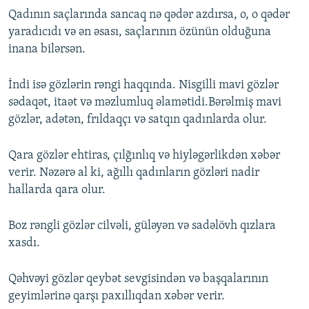
Qadının saçlarında sancaq nə qədər azdırsa, o, o qədər
yaradıcıdı və ən əsası, saçlarının özünün olduğuna
inana bilərsən.
İndi isə gözlərin rəngi haqqında. Nisgilli mavi gözlər
sədaqət, itaət və məzlumluq əlamətidi.Bərəlmiş mavi
gözlər, adətən, frıldaqçı və satqın qadınlarda olur.
Qara gözlər ehtiras, çılğınlıq və hiyləgərlikdən xəbər
verir. Nəzərə al ki, ağıllı qadınların gözləri nadir
hallarda qara olur.
Boz rəngli gözlər cilvəli, güləyən və sadəlövh qızlara
xasdı.
Qəhvəyi gözlər qeybət sevgisindən və başqalarının
geyimlərinə qarşı paxıllıqdan xəbər verir.