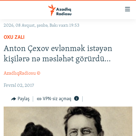
Keçid
linkləri
Əsas
2026, 08 Avqust, şənbə, Bakı vaxtı 19:53
məzmuna
GÜNDƏM
OXU ZALI
qayıt
#İZAHLA
Əsas
Anton Çexov evlənmək istəyən
KORRUPSIOMETR
naviqasiyaya
kişilərə nə məsləhət görürdü...
qayıt
#ƏSLINDƏ
Axtarışa
AzadlıqRadiosu ©
FƏRQƏ BAX
keç
Fevral 02, 2017
QANUNI DOĞRU
ARAŞDIRMA
Paylaş
VPN-siz açmaq
MULTIMEDIA
RADIO ARXIV
VIDEO
HAQQIMIZDA
FOTOQALEREYA
OXU ZALI