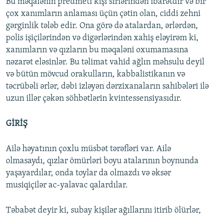
Bu məqalənin predmeti kişi sirlərindən ibarətdir və bir
çox xanımların anlaması üçün çətin olan, ciddi zehni
gərginlik tələb edir. Ona görə də atalardan, ərlərdən,
polis işiçilərindən və digərlərindən xahiş eləyirəm ki,
xanımların və qızların bu məqaləni oxumamasına
nəzarət eləsinlər. Bu təlimat vahid ağlın məhsulu deyil
və bütün mövcud orakulların, kabbalistikanın və
təcrübəli ərlər, dəbi izləyən dərzixanaların sahibələri ilə
uzun illər çəkən söhbətlərin kvintessensiyasıdır.
GİRİŞ
Ailə həyatının çoxlu müsbət tərəfləri var. Ailə
olmasaydı, qızlar ömürləri boyu atalarının boynunda
yaşayardılar, onda toylar da olmazdı və əksər
musiqiçilər ac-yalavac qalardılar.
Təbabət deyir ki, subay kişilər ağıllarını itirib ölürlər,