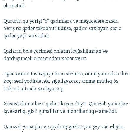
əlamətidi.
Qürurlu qu yerişi “o” qadınlara və məşuqələrə xasdı.
Yeriş nə qədər təkəbbürlüdüsə, qadını saxlayan kişi o
qədər yaşlı və varlıdı.
Qızların belə yeriməşi onların lovğalığından və
dardüşüncəli olmasından xəbər verir.
Əgər xanım tovuzquşu kimi süzürsə, onun yanından düz
keç: səni yedirdəcək, sığallayacaq, amma mütləq öz
hökmü altında saxlayacaq.
Xüsusi əlamətlər o qədər də çox deyil. Qəmzəli yanaqlar
işvəkarlıq, gizli günahlar və mehribanlıq əlamətidi.
Qəmzəli yanaqlar və qıyılmış gözlər çox şey vəd eləyir,