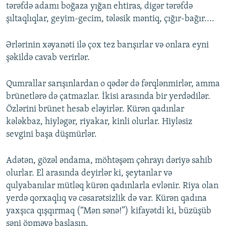
tərəfdə adamı boğaza yığan ehtiras, digər tərəfdə
şıltaqlıqlar, geyim-gecim, tələsik məntiq, çığır-bağır....
Ərlərinin xəyanəti ilə çox tez barışırlar və onlara eyni
şəkildə cavab verirlər.
Qumrallar sarışınlardan o qədər də fərqlənmirlər, amma
brünetlərə də çatmazlar. İkisi arasında bir yerdədilər.
Özlərini brünet hesab eləyirlər. Kürən qadınlar
kələkbaz, hiyləgər, riyakar, kinli olurlar. Hiyləsiz
sevgini başa düşmürlər.
Adətən, gözəl əndama, möhtəşəm çəhrayı dəriyə sahib
olurlar. El arasında deyirlər ki, şeytanlar və
qulyabanılar mütləq kürən qadınlarla evlənir. Riya olan
yerdə qorxaqlıq və cəsarətsizlik də var. Kürən qadına
yaxşıca qışqırmaq (“Mən sənə!”) kifayətdi ki, büzüşüb
səni öpməyə başlasın.