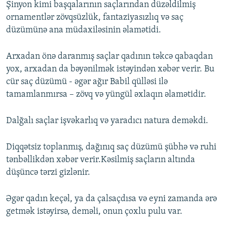
Şinyon kimi başqalarının saçlarından düzəldilmiş
ornamentlər zövqsüzlük, fantaziyasızlıq və saç
düzümünə ana müdaxiləsinin əlamətidi.
Arxadan önə daranmış saçlar qadının təkcə qabaqdan
yox, arxadan da bəyənilmək istəyindən xəbər verir. Bu
cür saç düzümü - əgər ağır Babil qülləsi ilə
tamamlanmırsa – zövq və yüngül əxlaqın əlamətidir.
Dalğalı saçlar işvəkarlıq və yaradıcı natura deməkdi.
Diqqətsiz toplanmış, dağınıq saç düzümü şübhə və ruhi
tənbəllikdən xəbər verir.Kəsilmiş saçların altında
düşüncə tərzi gizlənir.
Əgər qadın keçəl, ya da çalsaçdısa və eyni zamanda ərə
getmək istəyirsə, deməli, onun çoxlu pulu var.