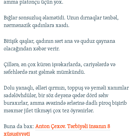
amma platonçu üçün yox.
Bığlar sonsuzluq əlamətidi. Uzun dırnaqlar tənbəl,
nərmənazik qadınlara xasdı.
Bitişik qaşlar, qadının sərt ana və quduz qaynana
olacağından xəbər verir.
Çillərə, ən çox kürən işvəkarlarda, cariyələrdə və
səfehlərdə rast gəlmək mümkündü.
Dolu yanaqlı, əlləri qırmızı, toppuş və yeməli xanımlar
sadəlövhdülər, bir söz deyənə qədər dörd səhv
buraxırlar, amma əvəzində ərlərinə dadlı piroq bişirib
məxmər jilet tikməyi çox tez öyrənirlər.
Buna da bax:
Anton Çexov. Tərbiyəli insanın 8
xüsusiyyəti