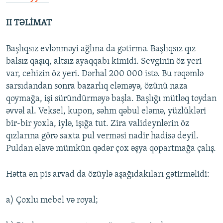
II TƏLİMAT
Başlıqsız evlənməyi ağlına da gətirmə. Başlıqsız qız
balsız qaşıq, altsız ayaqqabı kimidi. Sevginin öz yeri
var, cehizin öz yeri. Dərhal 200 000 istə. Bu rəqəmlə
sarsıdandan sonra bazarlıq eləməyə, özünü naza
qoymağa, işi süründürməyə başla. Başlığı mütləq toydan
əvvəl al. Veksel, kupon, səhm qəbul eləmə, yüzlükləri
bir-bir yoxla, iylə, işığa tut. Zira valideynlərin öz
qızlarına görə saxta pul verməsi nadir hadisə deyil.
Puldan əlavə mümkün qədər çox əşya qopartmağa çalış.
Hətta ən pis arvad da özüylə aşağıdakıları gətirməlidi:
a) Çoxlu mebel və royal;