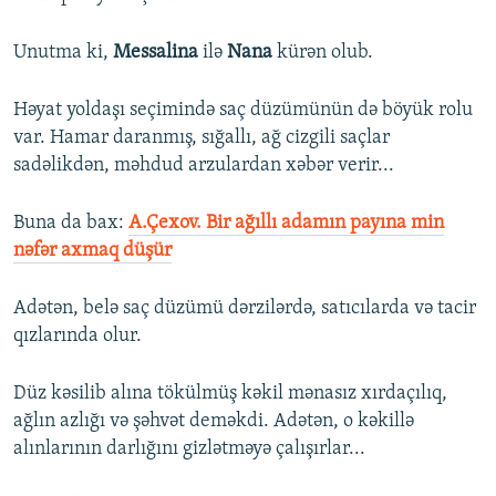
Unutma ki,
Messalina
ilə
Nana
kürən olub.
Həyat yoldaşı seçimində saç düzümünün də böyük rolu
var. Hamar daranmış, sığallı, ağ cizgili saçlar
sadəlikdən, məhdud arzulardan xəbər verir...
Buna da bax:
A.Çexov. Bir ağıllı adamın payına min
nəfər axmaq düşür
Adətən, belə saç düzümü dərzilərdə, satıcılarda və tacir
qızlarında olur.
Düz kəsilib alına tökülmüş kəkil mənasız xırdaçılıq,
ağlın azlığı və şəhvət deməkdi. Adətən, o kəkillə
alınlarının darlığını gizlətməyə çalışırlar...