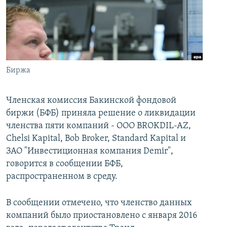
İNFOQRAFIKA
AZƏRBAYCAN ƏDƏBIYYATI KITABXANASI
MISSIYAMIZ
BIZI IZLƏ
KARIKATURA
İSLAM VƏ DEMOKRATIYA
PEŞƏ ETIKASI VƏ JURNALISTIKA STANDARTLARIMIZ
İZ - MƏDƏNIYYƏT PROQRAMI
MATERIALLARIMIZDAN ISTIFADƏ
AZADLIQRADIOSU MOBIL TELEFONUNUZDA
RFE/RL-in bütün saytları
Биржа
BIZIMLƏ ƏLAQƏ
Членская комиссия Бакинской фондовой
XƏBƏR BÜLLETENLƏRIMIZ
биржи (БФБ) приняла решение о ликвидации
членства пяти компаний - ООО BROKDIL-AZ,
Chelsi Kapital, Bob Broker, Standard Kapital и
ЗАО "Инвестиционная компания Demir",
говорится в сообщении БФБ,
распространенном в среду.
В сообщении отмечено, что членство данных
компаний было приостановлено с января 2016