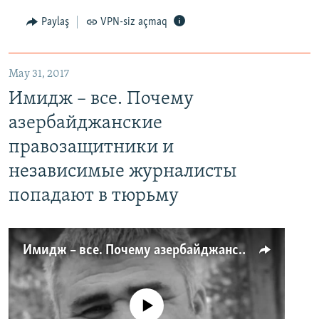
Paylaş
VPN-siz açmaq
May 31, 2017
Имидж – все. Почему
азербайджанские
правозащитники и
независимые журналисты
попадают в тюрьму
Имидж – все. Почему азербайджанские правозащитники и независимые журналисты попадают в тюрьму
No media source currently available