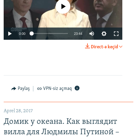
No media source currently available
0:00
23:44
Direct-ə keçid
Paylaş
VPN-siz açmaq
Aprel 28, 2017
Домик у океана. Как выглядит
вилла для Людмилы Путиной –