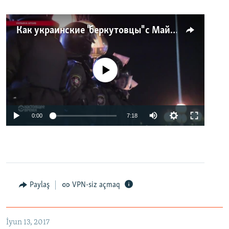
Как украинские "беркутовцы" с Майдана стали ОМОНом с Тверской
No media source currently available
0:00
7:18
Paylaş
VPN-siz açmaq
İyun 13, 2017