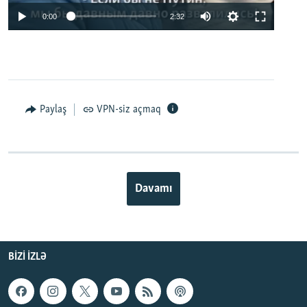
0:00
2:32
Paylaş
VPN-siz açmaq
Davamı
BIZI IZLƏ