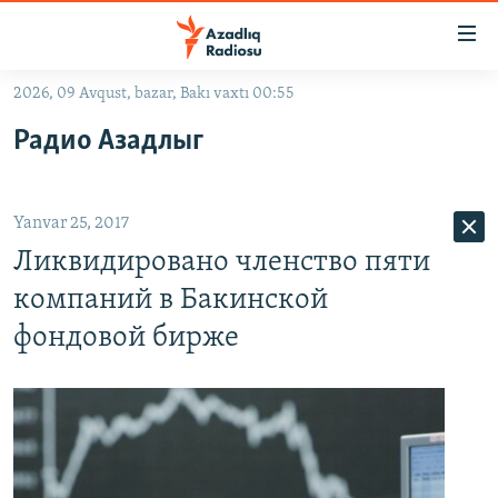
Keçid
linkləri
Əsas
2026, 09 Avqust, bazar, Bakı vaxtı 00:55
məzmuna
GÜNDƏM
Радио Азадлыг
qayıt
#İZAHLA
Əsas
KORRUPSIOMETR
naviqasiyaya
Yanvar 25, 2017
qayıt
#ƏSLINDƏ
Axtarışa
Ликвидировано членство пяти
FƏRQƏ BAX
keç
компаний в Бакинской
QANUNI DOĞRU
фондовой бирже
ARAŞDIRMA
MULTIMEDIA
RADIO ARXIV
VIDEO
HAQQIMIZDA
FOTOQALEREYA
OXU ZALI