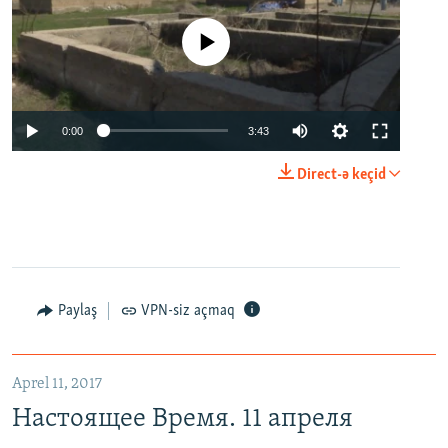
No media source currently available
0:00
3:43
Direct-ə keçid
Paylaş
VPN-siz açmaq
Aprel 11, 2017
Настоящее Время. 11 апреля