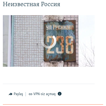
Неизвестная Россия
No media source currently available
0:00
0:24:27
EMBED
PAYLAŞ
Paylaş
VPN-siz açmaq
"Наш дурдом голосует за Путина": в Казани прошел арт-пикет "Открытой России"
EMBED
PAYLAŞ