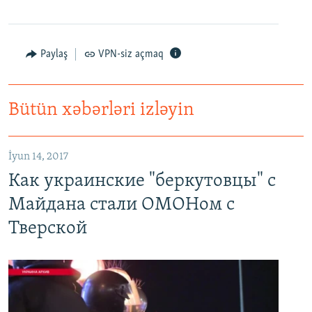
Paylaş
VPN-siz açmaq
Bütün xəbərləri izləyin
Как украинские "беркутовцы" с Майдана стали ОМОНом с Тверской
EMBED
PAYLAŞ
İyun 14, 2017
Как украинские "беркутовцы" с
Майдана стали ОМОНом с
Тверской