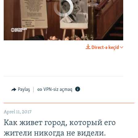
No media source currently available
0:00
0:23:20
Direct-ə keçid
EMBED
PAYLAŞ
Paylaş
VPN-siz açmaq
Как живет город, который его жители никогда не видели. Неизвестная Россия
EMBED
PAYLAŞ
Aprel 11, 2017
Как живет город, который его
жители никогда не видели.