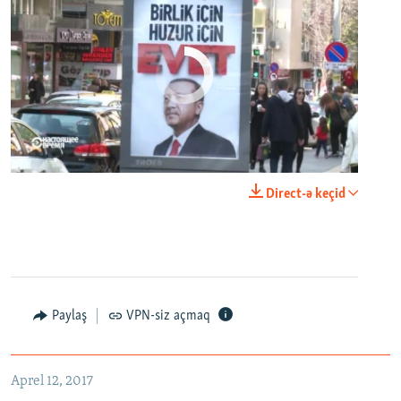
No media source currently available
0:00
0:24:40
Direct-ə keçid
EMBED
PAYLAŞ
Настоящее Время. 12 апреля
EMBED
PAYLAŞ
Paylaş
VPN-siz açmaq
Aprel 12, 2017