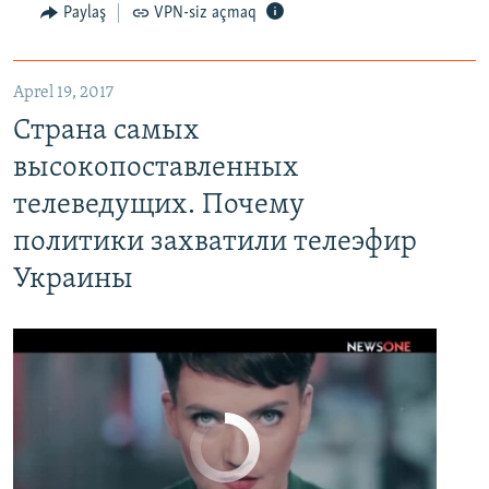
Paylaş
VPN-siz açmaq
Aprel 19, 2017
Страна самых высокопоставленных телеведущих. Почему политики захватили телеэфир Украины
Страна самых
EMBED
PAYLAŞ
высокопоставленных
телеведущих. Почему
политики захватили телеэфир
Украины
No media source currently available