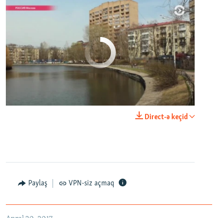
No media source currently available
0:00
0:29:00
Direct-ə keçid
EMBED
PAYLAŞ
Настоящее Время. 20 апреля
EMBED
PAYLAŞ
Paylaş
VPN-siz açmaq