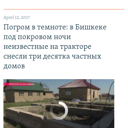
Aprel 12, 2017
Погром в темноте: в Бишкеке под покровом ночи неизвестные на тракторе снесли три десятка частных домов
Погром в темноте: в Бишкеке
EMBED
PAYLAŞ
под покровом ночи
неизвестные на тракторе
снесли три десятка частных
домов
No media source currently available