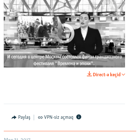
No media source currently available
0:00
0:02:18
Direct-ə keçid
EMBED
PAYLAŞ
Paylaş
VPN-siz açmaq