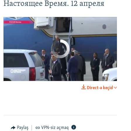
Настоящее Время. 12 апреля
No media source currently available
0:00
0:24:06
Direct-ə keçid
EMBED
PAYLAŞ
Paylaş
VPN-siz açmaq