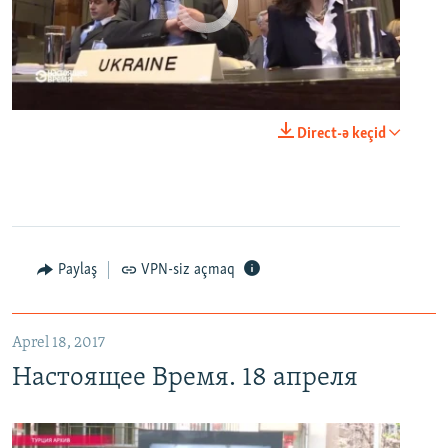
No media source currently available
0:00
0:25:27
Direct-ə keçid
EMBED
PAYLAŞ
Настоящее Время. 18 апреля
EMBED
PAYLAŞ
Paylaş
VPN-siz açmaq
Aprel 18, 2017
Настоящее Время. 18 апреля