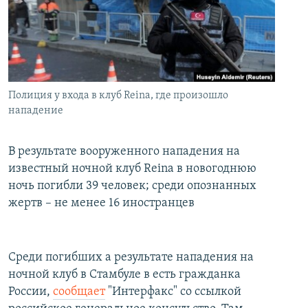
İNFOQRAFIKA
AZƏRBAYCAN ƏDƏBIYYATI KITABXANASI
MISSIYAMIZ
BIZI IZLƏ
KARIKATURA
İSLAM VƏ DEMOKRATIYA
PEŞƏ ETIKASI VƏ JURNALISTIKA STANDARTLARIMIZ
İZ - MƏDƏNIYYƏT PROQRAMI
MATERIALLARIMIZDAN ISTIFADƏ
AZADLIQRADIOSU MOBIL TELEFONUNUZDA
RFE/RL-in bütün saytları
Полиция у входа в клуб Reina, где произошло
нападение
BIZIMLƏ ƏLAQƏ
XƏBƏR BÜLLETENLƏRIMIZ
В результате вооруженного нападения на
известный ночной клуб Reina в новогоднюю
ночь погибли 39 человек; среди опознанных
жертв – не менее 16 иностранцев
Среди погибших а результате нападения на
ночной клуб в Стамбуле в есть гражданка
России,
сообщает
"Интерфакс" со ссылкой