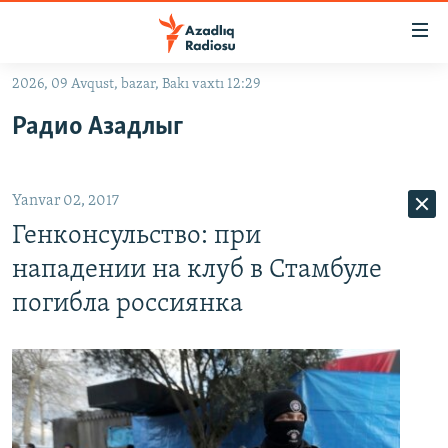
Keçid
linkləri
Əsas
2026, 09 Avqust, bazar, Bakı vaxtı 12:29
məzmuna
GÜNDƏM
Радио Азадлыг
qayıt
#İZAHLA
Əsas
KORRUPSIOMETR
naviqasiyaya
Yanvar 02, 2017
qayıt
#ƏSLINDƏ
Axtarışa
Генконсульство: при
FƏRQƏ BAX
keç
нападении на клуб в Стамбуле
QANUNI DOĞRU
погибла россиянка
ARAŞDIRMA
MULTIMEDIA
RADIO ARXIV
VIDEO
HAQQIMIZDA
FOTOQALEREYA
OXU ZALI