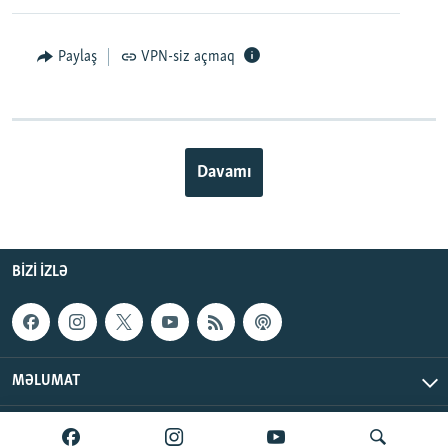
Paylaş
VPN-siz açmaq
Davamı
BIZI IZLƏ
MƏLUMAT
AzadlıqRadiosu © 2026 Inc. | Bütün hüquqlar qorunur