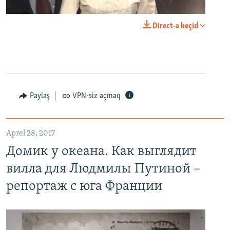
0:00
0:23:44
Direct-ə keçid
EMBED
PAYLAŞ
Paylaş
VPN-siz açmaq
Домик у океана. Как выглядит вилла для Людмилы Путиной – репортаж с юга Франции
EMBED
PAYLAŞ
Aprel 28, 2017
Домик у океана. Как выглядит
вилла для Людмилы Путиной –
репортаж с юга Франции