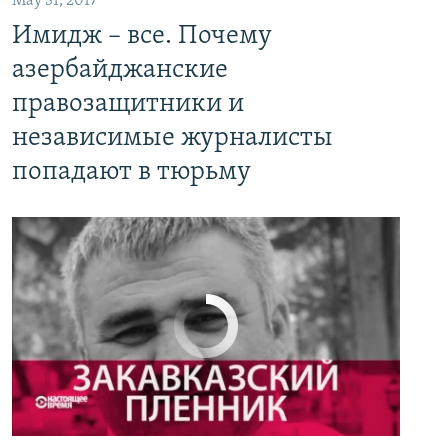
May 31, 2017
Имидж – все. Почему азербайджанские правозащитники и независимые журналисты попадают в тюрьму
Имидж – все. Почему
EMBED
PAYLAŞ
азербайджанские
правозащитники и
независимые журналисты
попадают в тюрьму
No media source currently available