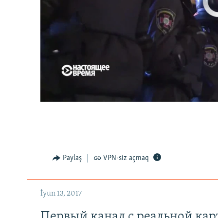
No media source 
Первый канал с реальной картинкой
0:00
0:07:18
Paylaş
VPN-siz açmaq
İyun 13, 2017
Первый канал с реальной ка