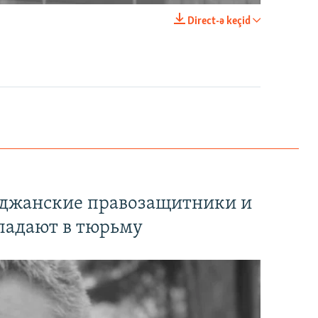
Direct-ə keçid
EMBED
PAYLAŞ
йджанские правозащитники и
падают в тюрьму