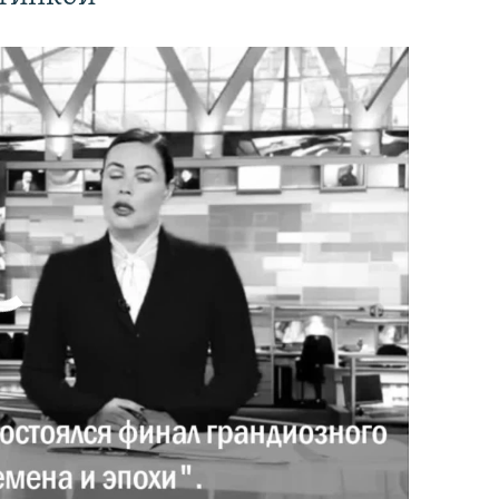
currently available
Имидж – все. Почему азербайджанские правозащитники и независимые журналисты попадают в тюрьму
EMBED
PAYLAŞ