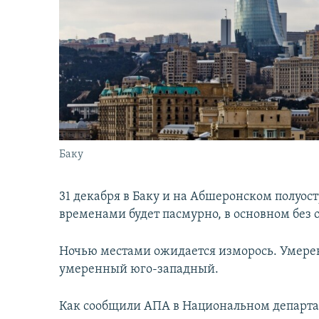
İNFOQRAFIKA
AZƏRBAYCAN ƏDƏBIYYATI KITABXANASI
MISSIYAMIZ
KARIKATURA
İSLAM VƏ DEMOKRATIYA
PEŞƏ ETIKASI VƏ JURNALISTIKA
STANDARTLARIMIZ
İZ - MƏDƏNIYYƏT PROQRAMI
MATERIALLARIMIZDAN ISTIFADƏ
AZADLIQRADIOSU MOBIL TELEFONUNUZDA
BIZIMLƏ ƏLAQƏ
XƏBƏR BÜLLETENLƏRIMIZ
Баку
31 декабря в Баку и на Абшеронском полуос
временами будет пасмурно, в основном без 
Ночью местами ожидается изморось. Умере
умеренный юго-западный.
Как сообщили АПА в Национальном департ