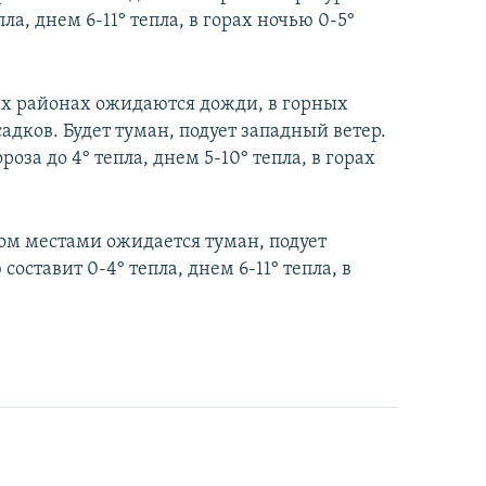
пла, днем 6-11° тепла, в горах ночью 0-5°
рых районах ожидаются дожди, в горных
садков. Будет туман, подует западный ветер.
оза до 4° тепла, днем 5-10° тепла, в горах
ром местами ожидается туман, подует
оставит 0-4° тепла, днем 6-11° тепла, в
Как украинские "беркутовцы" с Майдана стали ОМОНом с Тверской
EMBED
PAYLAŞ