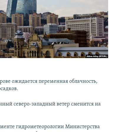
трове ожидается переменная облачность,
осадков.
нный северо-западный ветер сменится на
аменте гидрометеорологии Министерства