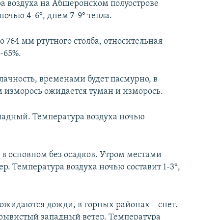
ра воздуха на Абшеронском полуострове
 ночью 4-6°, днем 7-9° тепла.
о 764 мм ртутного столба, относительная
-65%.
лачность, временами будет пасмурно, в
м изморось ожидается туман и изморось.
падный. Температура воздуха ночью
 в основном без осадков. Утром местами
р. Температура воздуха ночью составит 1-3°,
 ожидаются дожди, в горных районах – снег.
рывистый западный ветер. Температура