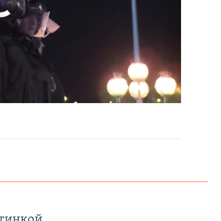
currently available
EMBED
PAYLAŞ
EMBED
PAYLAŞ
ртинкой