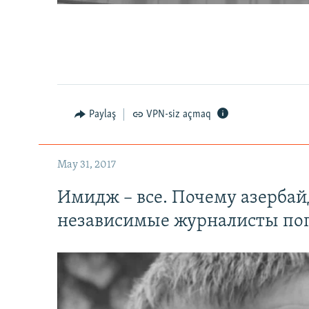
0:00
0:02:18
Paylaş
VPN-siz açmaq
May 31, 2017
Имидж – все. Почему азерба
независимые журналисты по