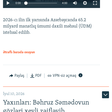
Auto
0:00
4:00
240p
2026-cı ilin ilk yarısında Azərbaycanda 65.2
360p
milyard manatlıq ümumi daxili məhsul (ÜDM)
480p
Auto
240p
360p
480p
istehsal edilib.
720p
720p
1080p
1080p
Ətraflı burada oxuyun
Paylaş
PDF
VPN-siz açmaq
İyul 10, 2026
Yaxınları: Bəhruz Səmədovun
gözləri xeyli zəifləyib