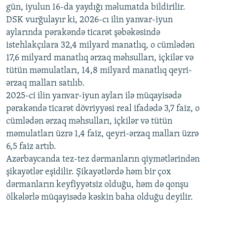
gün, iyulun 16-da yaydığı məlumatda bildirilir.
1080p
DSK vurğulayır ki, 2026-cı ilin yanvar-iyun
aylarında pərakəndə ticarət şəbəkəsində
istehlakçılara 32,4 milyard manatlıq, o cümlədən
17,6 milyard manatlıq ərzaq məhsulları, içkilər və
tütün məmulatları, 14,8 milyard manatlıq qeyri-
ərzaq malları satılıb.
2025-ci ilin yanvar-iyun ayları ilə müqayisədə
pərakəndə ticarət dövriyyəsi real ifadədə 3,7 faiz, o
cümlədən ərzaq məhsulları, içkilər və tütün
məmulatları üzrə 1,4 faiz, qeyri-ərzaq malları üzrə
6,5 faiz artıb.
Azərbaycanda tez-tez dərmanların qiymətlərindən
şikayətlər eşidilir. Şikayətlərdə həm bir çox
dərmanların keyfiyyətsiz olduğu, həm də qonşu
ölkələrlə müqayisədə kəskin baha olduğu deyilir.