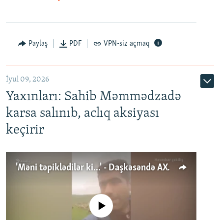
Paylaş
PDF
VPN-siz açmaq
İyul 09, 2026
Yaxınları: Sahib Məmmədzadə
karsa salınıb, aclıq aksiyası
keçirir
'Məni təpiklədilər ki...' - Daşkəsəndə AXCP fəalının yaxınları onun həbsinə etiraz edirlər
No media source currently available