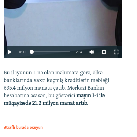
Auto
0:00
2:34
240p
Bu il iyunun 1-nə olan məlumata görə, ölkə
360p
banklarında vaxtı keçmiş kreditlərin məbləği
480p
635.4 milyon manata çatıb. Mərkəzi Bankın
720p
hesabatına əsasən, bu göstərici
mayın 1-i ilə
müqayisədə 21.2 milyon manat artıb.
1080p
Ətraflı burada oxuyun