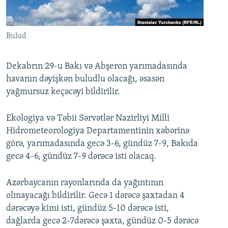
İNFOQRAFIKA
AZƏRBAYCAN ƏDƏBIYYATI KITABXANASI
MISSIYAMIZ
BIZI IZLƏ
KARIKATURA
İSLAM VƏ DEMOKRATIYA
PEŞƏ ETIKASI VƏ JURNALISTIKA STANDARTLARIMIZ
Bulud
İZ - MƏDƏNIYYƏT PROQRAMI
MATERIALLARIMIZDAN ISTIFADƏ
AZADLIQRADIOSU MOBIL TELEFONUNUZDA
RFE/RL-in bütün saytları
Dekabrın 29-u Bakı və Abşeron yarımadasında
havanın dəyişkən buludlu olacağı, əsasən
BIZIMLƏ ƏLAQƏ
yağmursuz keçəcəyi bildirilir.
XƏBƏR BÜLLETENLƏRIMIZ
Ekologiya və Təbii Sərvətlər Nazirliyi Milli
Hidrometeorologiya Departamentinin xəbərinə
görə, yarımadasında gecə 3-6, gündüz 7-9, Bakıda
gecə 4-6, gündüz 7-9 dərəcə isti olacaq.
Azərbaycanın rayonlarında da yağıntının
olmayacağı bildirilir. Gecə 1 dərəcə şaxtadan 4
dərəcəyə kimi isti, gündüz 5-10 dərəcə isti,
dağlarda gecə 2-7dərəcə şaxta, gündüz 0-5 dərəcə