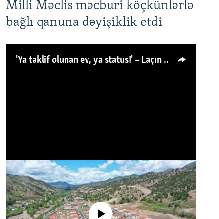
Milli Məclis məcburi köçkünlərlə
bağlı qanuna dəyişiklik etdi
'Ya təklif olunan ev, ya status!' – Laçın köçkünü: 'Laçından başqa heç hara!'
No media source currently available