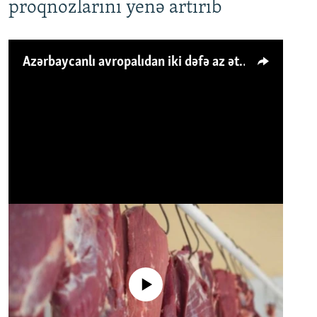
proqnozlarını yenə artırıb
Azərbaycanlı avropalıdan iki dəfə az ət yeyir, amma... 'Qiymət artımı qaçılmazdır'
No media source currently available