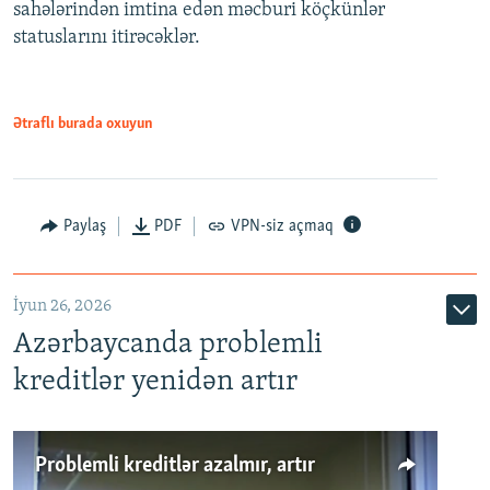
720p
sahələrindən imtina edən məcburi köçkünlər
statuslarını itirəcəklər.
1080p
Ətraflı burada oxuyun
Auto
240p
360p
480p
Paylaş
PDF
VPN-siz açmaq
720p
1080p
İyun 26, 2026
Azərbaycanda problemli
kreditlər yenidən artır
Problemli kreditlər azalmır, artır