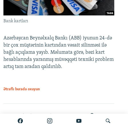
Bank kartları
Azərbaycan Beynəlxalq Bankı (ABB) iyunun 24-də
bir çox müştərinin kartından vəsait silinməsi ilə
bağlı açıqlama yayıb. Məlumata görə, bəzi kart
hesablarında yaranmış müvəqqəti texniki problem
artıq tam aradan qaldırılıb.
Ətraflı burada oxuyun
Paylaş
PDF
VPN-siz açmaq