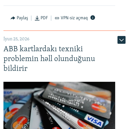
Auto
240p
360p
480p
Paylaş
PDF
VPN-siz açmaq
720p
1080p
İyun 25, 2026
ABB kartlardakı texniki
problemin həll olunduğunu
bildirir