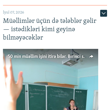
İyul 07, 2026
Müəllimlər üçün də tələblər gəlir
— istədikləri kimi geyinə
bilməyəcəklər
50 min müəllim işini itirə bilər. Birinci sinfə gedənlər azalır