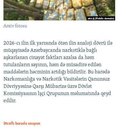
Arxiv fotosu
2026-cı ilin ilk yarısında ötən ilin analoji dövrü ilə
müqayisədə Azərbaycanda narkotiklə bağlı
aşkarlanan cinayət faktları azalsa da həm
tutulanların sayının, həm də müsadirə edilən
maddələrin həcminin artdığı bildirilir. Bu barədə
Narkomanlığa və Narkotik Vasitələrin Qanunsuz
Dövriyyəsinə Qarşı Mübarizə üzrə Dövlət
Komissiyasının İşçi Qrupunun məlumatında qeyd
edilir.
Ətraflı burada oxuyun