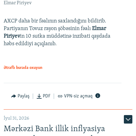
Elmar Piriyev
AXCP daha bir fəalının saxlandığını bildirib.
Partiyanın Tovuz rayon şöbəsinin fəalı
Elmar
Piriyev
in 10 sutka müddətinə inzibati qaydada
həbs edildiyi açıqlanıb.
Ətraflı burada oxuyun
Paylaş
PDF
VPN-siz açmaq
İyul 31, 2026
Mərkəzi Bank illik inflyasiya