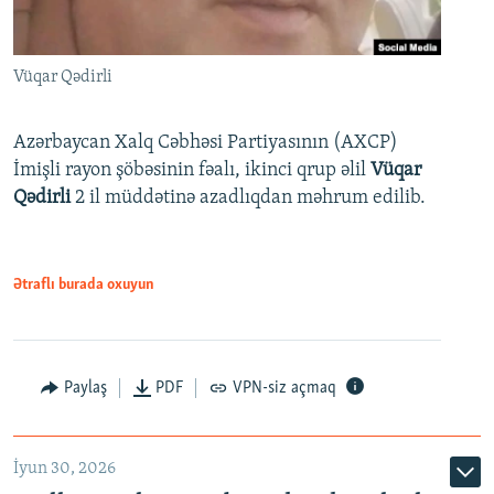
Vüqar Qədirli
Azərbaycan Xalq Cəbhəsi Partiyasının (AXCP)
İmişli rayon şöbəsinin fəalı, ikinci qrup əlil
Vüqar
Qədirli
2 il müddətinə azadlıqdan məhrum edilib.
Ətraflı burada oxuyun
Paylaş
PDF
VPN-siz açmaq
İyun 30, 2026