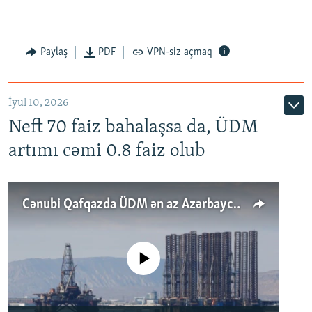
Paylaş
PDF
VPN-siz açmaq
İyul 10, 2026
Neft 70 faiz bahalaşsa da, ÜDM
artımı cəmi 0.8 faiz olub
Cənubi Qafqazda ÜDM ən az Azərbaycanda artır: Qonşuları niyə Bakını qabaqlaya bilir?
No media source currently available