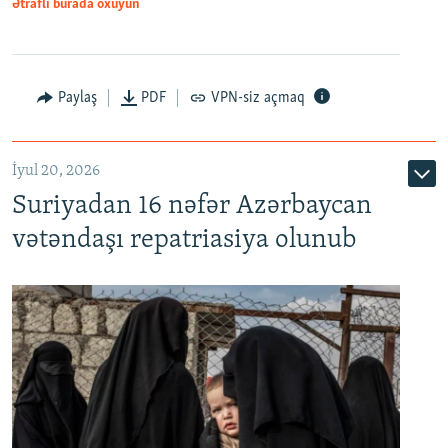
1080p
Ətraflı burada oxuyun
Paylaş
PDF
VPN-siz açmaq
İyul 20, 2026
Auto
240p
360p
480p
Suriyadan 16 nəfər Azərbaycan
720p
1080p
vətəndaşı repatriasiya olunub