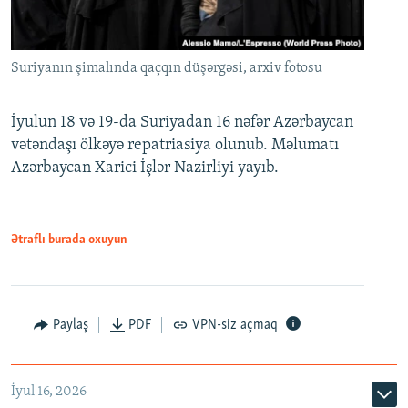
Suriyanın şimalında qaçqın düşərgəsi, arxiv fotosu
İyulun 18 və 19-da Suriyadan 16 nəfər Azərbaycan
vətəndaşı ölkəyə repatriasiya olunub. Məlumatı
Azərbaycan Xarici İşlər Nazirliyi yayıb.
Ətraflı burada oxuyun
Paylaş
PDF
VPN-siz açmaq
İyul 16, 2026