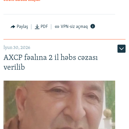
Paylaş
PDF
VPN-siz açmaq
İyun 30, 2026
AXCP fəalına 2 il həbs cəzası
verilib