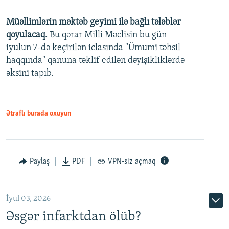
240p
Müəllimlərin məktəb geyimi ilə bağlı tələblər
360p
qoyulacaq.
Bu qərar Milli Məclisin bu gün —
480p
iyulun 7-də keçirilən iclasında "Ümumi təhsil
720p
haqqında" qanuna təklif edilən dəyişikliklərdə
əksini tapıb.
1080p
Ətraflı burada oxuyun
Auto
240p
360p
480p
Paylaş
PDF
VPN-siz açmaq
720p
1080p
İyul 03, 2026
Əsgər infarktdan ölüb?