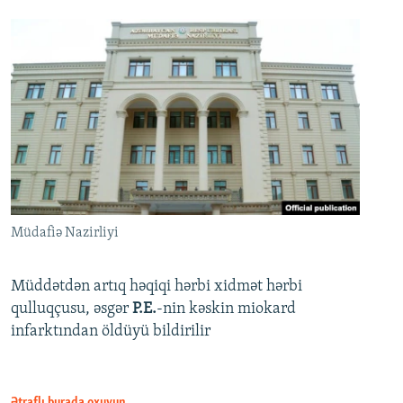
Müdafiə Nazirliyi
Müddətdən artıq həqiqi hərbi xidmət hərbi
qulluqçusu, əsgər
P.E.
-nin kəskin miokard
infarktından öldüyü bildirilir
Ətraflı burada oxuyun