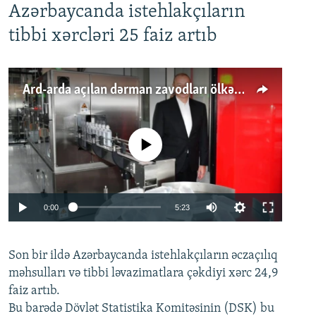
Azərbaycanda istehlakçıların
tibbi xərcləri 25 faiz artıb
Ard-arda açılan dərman zavodları ölkənin tələbatını ödəyirmi?
No media source currently available
Auto
0:00
5:23
240p
Son bir ildə Azərbaycanda istehlakçıların
360p
əczaçılıq
məhsulları və tibbi ləvazimatlara çəkdiyi xərc 24,9
480p
Auto
240p
360p
480p
faiz artıb.
720p
Bu barədə Dövlət Statistika Komitəsinin (DSK) bu
720p
1080p