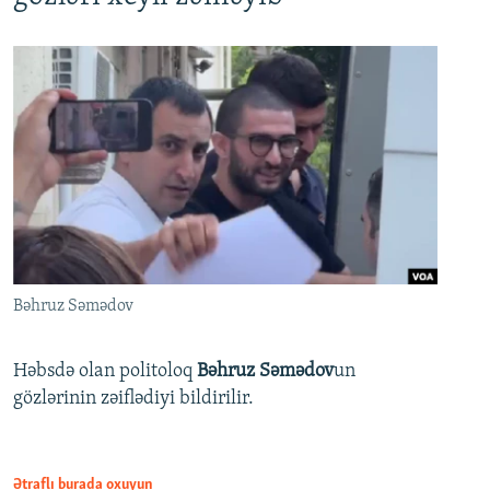
Bəhruz Səmədov
Həbsdə olan politoloq
Bəhruz Səmədov
un
gözlərinin zəiflədiyi bildirilir.
Ətraflı burada oxuyun