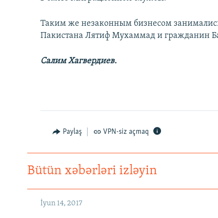
Таким же незаконным бизнесом занимались
Пакистана Лятиф Мухаммад и гражданин Б
Салим Хагвердиев.
Paylaş
VPN-siz açmaq
Bütün xəbərləri izləyin
İyun 14, 2017