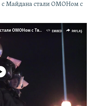
" с Майдана стали ОМОНом с
Как украинские "беркутовцы" с Майдана стали ОМОНом с Тверской
EMBED
PAYLAŞ
currently available