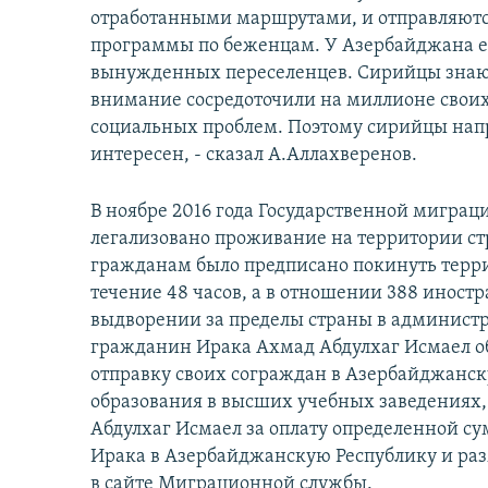
отработанными маршрутами, и отправляются
программы по беженцам. У Азербайджана ес
вынужденных переселенцев. Сирийцы знают,
внимание сосредоточили на миллионе свои
социальных проблем. Поэтому сирийцы напр
интересен, - сказал А.Аллахверенов.
В ноябре 2016 года Государственной мигра
легализовано проживание на территории ст
гражданам было предписано покинуть терр
течение 48 часов, а в отношении 388 инос
выдворении за пределы страны в администра
гражданин Ирака Ахмад Абдулхаг Исмаел о
отправку своих сограждан в Азербайджанск
образования в высших учебных заведениях
Абдулхаг Исмаел за оплату определенной с
Ирака в Азербайджанскую Республику и раз
в сайте Миграционной службы.