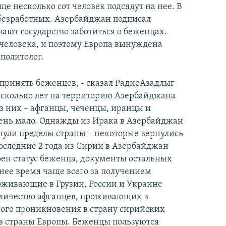
е несколько сот человек подсядут на нее. В
 безработных. Азербайджан подписал
ют государство заботиться о беженцах.
 человека, и поэтому Европа вынуждена
политолог.
 принять беженцев, - сказал РадиоАзадлыг
несколько лет на территорию Азербайджана
 них – афганцы, чеченцы, иранцы и
ень мало. Однажды из Ирака в Азербайджан
нули пределы страны – некоторые вернулись
последние 2 года из Сирии в Азербайджан
оен статус беженца, документы остальных
днее время чаще всего за получением
живающие в Грузии, России и Украине
личество афганцев, проживающих в
вого проникновения в страну сирийских
 в страны Европы. Беженцы пользуются