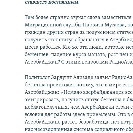
ставшего постоянным.
Тем более странно звучат слова заместител
Миграционной службы Парвиза Мусаева, ко
граждан других стран за получением стату
получить этот статус обращаются в Азерба
места работы». Кто же эти люди, которые 
беженцев, падение курса маната, рост цен 
Азербайджан? С этими вопросами РадиоАзад
Политолог Зардушт Ализаде заявил РадиоАза
беженца происходит потому, что в мире ест
Азербайджан: «Немало азербайджанцев вс
эмигрировать, получить статус беженца в б
неблагополучных, чем Азербайджан стран сч
условия для работы здесь приемлемы. Это в
Азербайджане растет безработица, нет потр
нас несовершенная система социального обе