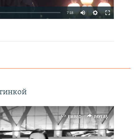
7:18
EMBED
PAYLAŞ
ртинкой
EMBED
PAYLAŞ