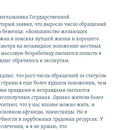
я начальника Государственной
торый заявил, что выросло число обращений
са беженца: «Большинство желающих
йджан в поисках лучшей жизни и хорошего
несмотря на незавидное положение местных
и массовую безработицу пытаются попасть в
лыг обратилось к экспертам.
длыг, что рост числа обращений за статусом
ь страны в еще более худшем положении, чем
еми правдами и неправдами пытаются
лагополучных странах. Однако жители более
итают, что у нас вполне можно жить, и
 основном афганцы, пакистанцы. Но в
ебности в зарубежных трудовых ресурсах. У
спечения, и я не думаю, что