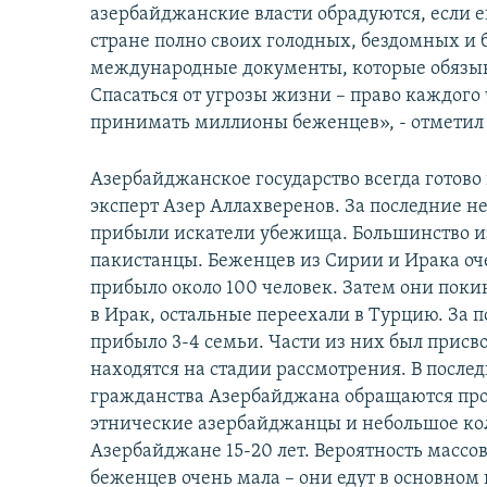
азербайджанские власти обрадуются, если ещ
стране полно своих голодных, бездомных и
международные документы, которые обязыва
Спасаться от угрозы жизни – право каждого
принимать миллионы беженцев», - отметил 
Азербайджанское государство всегда готово
эксперт Азер Аллахверенов. За последние 
прибыли искатели убежища. Большинство из
пакистанцы. Беженцев из Сирии и Ирака оч
прибыло около 100 человек. Затем они поки
в Ирак, остальные переехали в Турцию. За 
прибыло 3-4 семьи. Части из них был присв
находятся на стадии рассмотрения. В после
гражданства Азербайджана обращаются про
этнические азербайджанцы и небольшое ко
Азербайджане 15-20 лет. Вероятность массо
беженцев очень мала – они едут в основном