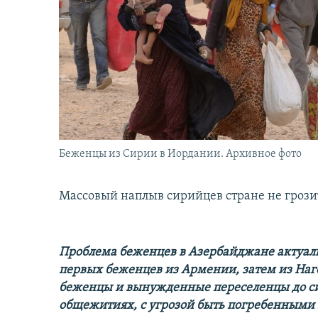
İNFOQRAFIKA
AZƏRBAYCAN ƏDƏBIYYATI KITABXANASI
MISSIYAMIZ
KARIKATURA
İSLAM VƏ DEMOKRATIYA
PEŞƏ ETIKASI VƏ JURNALISTIKA
STANDARTLARIMIZ
İZ - MƏDƏNIYYƏT PROQRAMI
MATERIALLARIMIZDAN ISTIFADƏ
AZADLIQRADIOSU MOBIL TELEFONUNUZDA
BIZIMLƏ ƏLAQƏ
XƏBƏR BÜLLETENLƏRIMIZ
Беженцы из Сирии в Иордании. Архивное фото
Массовый наплыв сирийцев стране не грозит
Проблема беженцев в Азербайджане актуаль
первых беженцев из Армении, затем из Наг
беженцы и вынужденные переселенцы до си
общежитиях, с угрозой быть погребенными