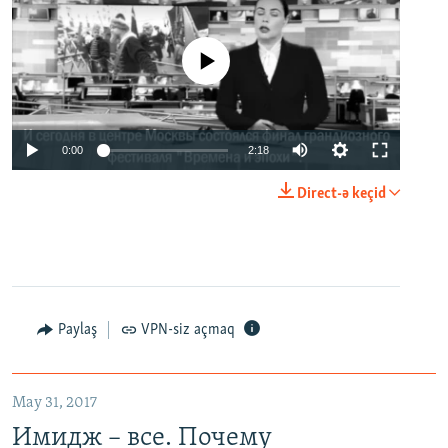
No media source currently available
0:00
2:18
Direct-ə keçid
Paylaş
VPN-siz açmaq
May 31, 2017
Имидж – все. Почему