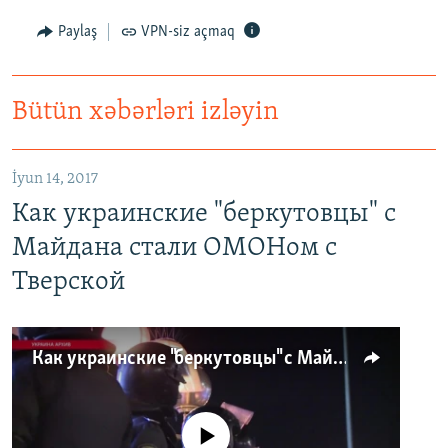
Paylaş
VPN-siz açmaq
Bütün xəbərləri izləyin
İyun 14, 2017
Как украинские "беркутовцы" с
Майдана стали ОМОНом с
Тверской
Как украинские "беркутовцы" с Майдана стали ОМОНом с Тверской
No media source currently available