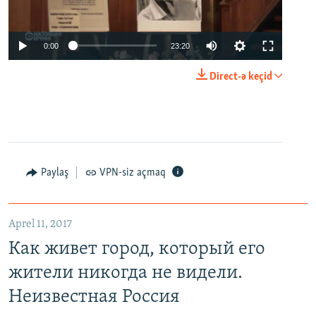
0:00
23:20
Direct-ə keçid
Paylaş
VPN-siz açmaq
Aprel 11, 2017
Как живет город, который его
жители никогда не видели.
Неизвестная Россия