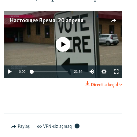
Настоящее Время. 20 апреля
No media source currently available
0:00
21:34
Direct-ə keçid
Paylaş
VPN-siz açmaq