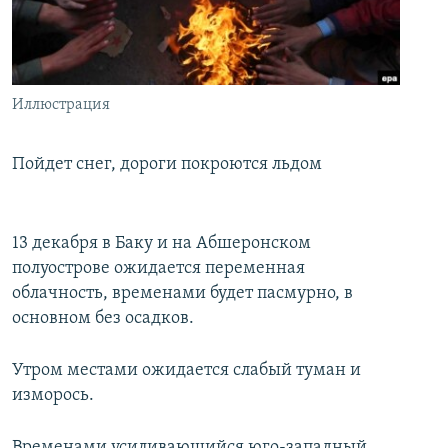
İNFOQRAFIKA
AZƏRBAYCAN ƏDƏBIYYATI KITABXANASI
MISSIYAMIZ
BIZI IZLƏ
KARIKATURA
İSLAM VƏ DEMOKRATIYA
PEŞƏ ETIKASI VƏ JURNALISTIKA STANDARTLARIMIZ
İZ - MƏDƏNIYYƏT PROQRAMI
MATERIALLARIMIZDAN ISTIFADƏ
Иллюстрация
AZADLIQRADIOSU MOBIL TELEFONUNUZDA
RFE/RL-in bütün saytları
BIZIMLƏ ƏLAQƏ
Пойдет снег, дороги покроются льдом
XƏBƏR BÜLLETENLƏRIMIZ
13 декабря в Баку и на Абшеронском
полуострове ожидается переменная
облачность, временами будет пасмурно, в
основном без осадков.
Утром местами ожидается слабый туман и
изморось.
Временами усиливающийся юго-западный