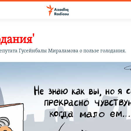
одания'
епутата Гусейнбалы Мираламова о пользе голодания.