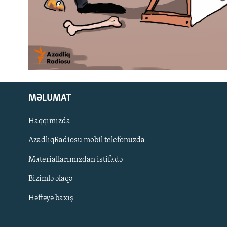
MƏLUMAT
Haqqımızda
AzadlıqRadiosu mobil telefonuzda
Materiallarımızdan istifadə
BIZI IZLƏ
Bizimlə əlaqə
Həftəyə baxış
RFE/RL-in bütün saytları