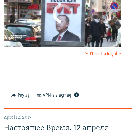
No media source currently available
0:00
0:24:40
Direct-ə keçid
EMBED
PAYLAŞ
Настоящее Время. 12 апреля
EMBED
PAYLAŞ
Paylaş
VPN-siz açmaq
Aprel 12, 2017
Настоящее Время. 12 апреля