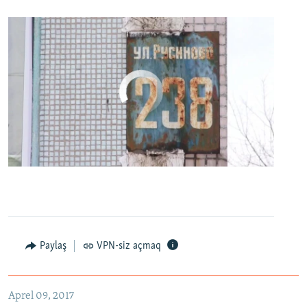
No media source currently available
0:00
0:24:27
EMBED
PAYLAŞ
Paylaş
VPN-siz açmaq
"Наш дурдом голосует за Путина": в Казани прошел арт-пикет "Открытой России"
EMBED
PAYLAŞ
Aprel 09, 2017