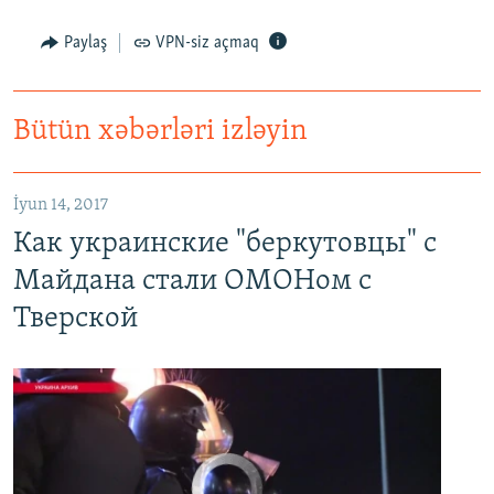
Paylaş
VPN-siz açmaq
Bütün xəbərləri izləyin
Как украинские "беркутовцы" с Майдана стали ОМОНом с Тверской
EMBED
PAYLAŞ
İyun 14, 2017
Как украинские "беркутовцы" с
Майдана стали ОМОНом с
Тверской
No media source currently available