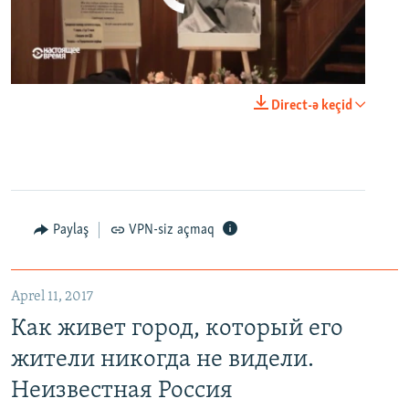
0:00
0:23:20
Direct-ə keçid
EMBED
PAYLAŞ
Paylaş
VPN-siz açmaq
Как живет город, который его жители никогда не видели. Неизвестная Россия
EMBED
PAYLAŞ
Aprel 11, 2017
Как живет город, который его
жители никогда не видели.
Неизвестная Россия