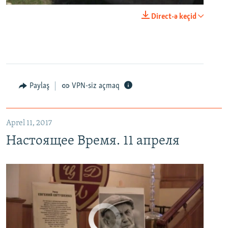
0:00
0:03:43
Direct-ə keçid
EMBED
PAYLAŞ
Настоящее Время. 11 апреля
EMBED
PAYLAŞ
Paylaş
VPN-siz açmaq
Aprel 11, 2017
Настоящее Время. 11 апреля
No media source currently available