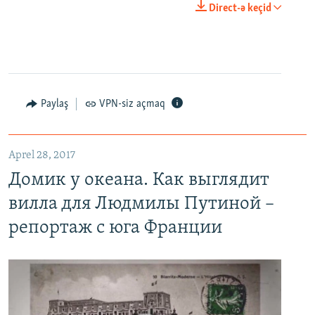
0:00
0:23:44
Direct-ə keçid
EMBED
PAYLAŞ
Paylaş
VPN-siz açmaq
Домик у океана. Как выглядит вилла для Людмилы Путиной – репортаж с юга Франции
EMBED
PAYLAŞ
Aprel 28, 2017
Домик у океана. Как выглядит
вилла для Людмилы Путиной –
репортаж с юга Франции