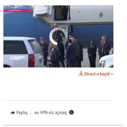
No media source currently available
0:00
0:24:06
Direct-ə keçid
EMBED
PAYLAŞ
Paylaş
VPN-siz açmaq