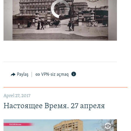
No media source currently available
0:00
0:06:04
EMBED
PAYLAŞ
Настоящее Время. 27 апреля
EMBED
PAYLAŞ
Paylaş
VPN-siz açmaq
Aprel 27, 2017
Настоящее Время. 27 апреля