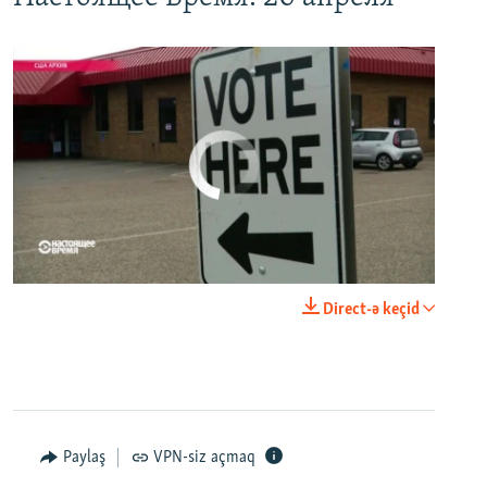
No media source currently available
0:00
0:21:34
Direct-ə keçid
EMBED
PAYLAŞ
Paylaş
VPN-siz açmaq