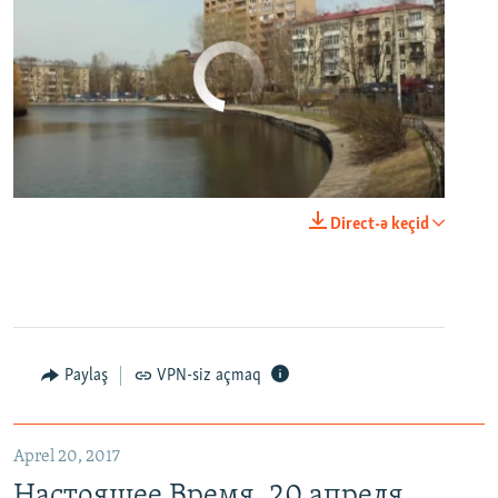
No media source currently available
0:00
0:29:00
Direct-ə keçid
EMBED
PAYLAŞ
Настоящее Время. 20 апреля
EMBED
PAYLAŞ
Paylaş
VPN-siz açmaq
Aprel 20, 2017
Настоящее Время. 20 апреля