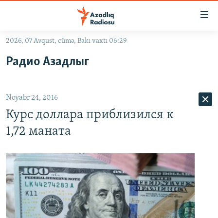
Keçid
linkləri
Əsas
2026, 07 Avqust, cümə, Bakı vaxtı 06:29
məzmuna
GÜNDƏM
Радио Азадлыг
qayıt
#İZAHLA
Əsas
KORRUPSIOMETR
naviqasiyaya
Noyabr 24, 2016
qayıt
#ƏSLINDƏ
Axtarışa
Курс доллара приблизился к
FƏRQƏ BAX
keç
1,72 маната
QANUNI DOĞRU
ARAŞDIRMA
MULTIMEDIA
RADIO ARXIV
VIDEO
HAQQIMIZDA
FOTOQALEREYA
OXU ZALI