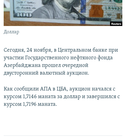
İNFOQRAFIKA
AZƏRBAYCAN ƏDƏBIYYATI KITABXANASI
MISSIYAMIZ
BIZI IZLƏ
KARIKATURA
İSLAM VƏ DEMOKRATIYA
PEŞƏ ETIKASI VƏ JURNALISTIKA STANDARTLARIMIZ
İZ - MƏDƏNIYYƏT PROQRAMI
MATERIALLARIMIZDAN ISTIFADƏ
Доллар
AZADLIQRADIOSU MOBIL TELEFONUNUZDA
RFE/RL-in bütün saytları
BIZIMLƏ ƏLAQƏ
Сегодня, 24 ноября, в Центральном банке при
участии Государственного нефтяного фонда
XƏBƏR BÜLLETENLƏRIMIZ
Азербайджана прошел очередной
двусторонний валютный аукцион.
Как сообщили АПА в ЦБА, аукцион начался с
курсом 1,7146 маната за доллар и завершился с
курсом 1,7196 маната.