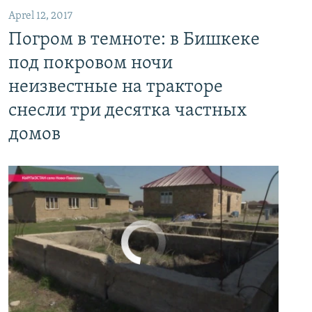
Aprel 12, 2017
Погром в темноте: в Бишкеке под покровом ночи неизвестные на тракторе снесли три десятка частных домов
Погром в темноте: в Бишкеке
EMBED
PAYLAŞ
под покровом ночи
неизвестные на тракторе
снесли три десятка частных
домов
No media source currently available