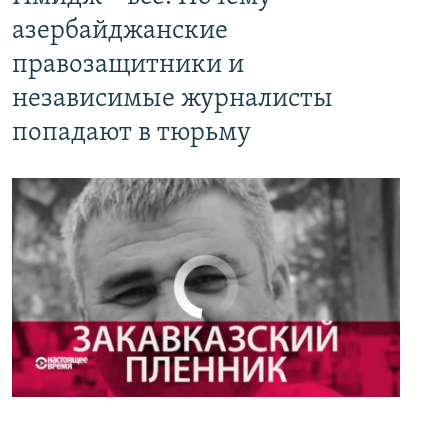
азербайджанские
правозащитники и
независимые журналисты
попадают в тюрьму
No media source currently available
0:00
0:27:35
EMBED
PAYLAŞ