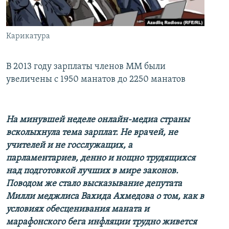
İNFOQRAFIKA
AZƏRBAYCAN ƏDƏBIYYATI KITABXANASI
MISSIYAMIZ
BIZI IZLƏ
KARIKATURA
İSLAM VƏ DEMOKRATIYA
PEŞƏ ETIKASI VƏ JURNALISTIKA STANDARTLARIMIZ
Карикатура
İZ - MƏDƏNIYYƏT PROQRAMI
MATERIALLARIMIZDAN ISTIFADƏ
AZADLIQRADIOSU MOBIL TELEFONUNUZDA
RFE/RL-in bütün saytları
В 2013 году зарплаты членов ММ были
увеличены с 1950 манатов до 2250 манатов
BIZIMLƏ ƏLAQƏ
XƏBƏR BÜLLETENLƏRIMIZ
На минувшей неделе онлайн-медиа страны
всколыхнула тема зарплат. Не врачей, не
учителей и не госслужащих, а
парламентариев, денно и нощно трудящихся
над подготовкой лучших в мире законов.
Поводом же стало высказывание депутата
Милли меджлиса Вахида Ахмедова о том, как в
условиях обесценивания маната и
марафонского бега инфляции трудно живется