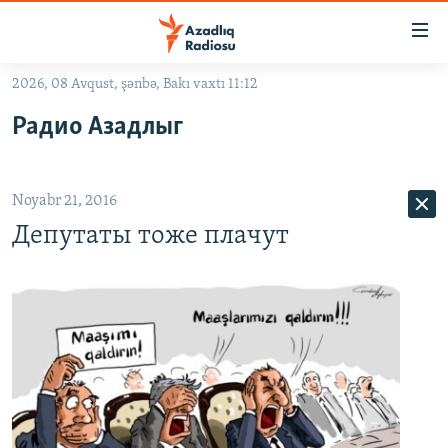
Keçid
linkləri
Əsas
2026, 08 Avqust, şənbə, Bakı vaxtı 11:12
məzmuna
GÜNDƏM
Радио Азадлыг
qayıt
#İZAHLA
Əsas
KORRUPSIOMETR
naviqasiyaya
Noyabr 21, 2016
qayıt
#ƏSLINDƏ
Axtarışa
Депутаты тоже плачут
FƏRQƏ BAX
keç
QANUNI DOĞRU
ARAŞDIRMA
MULTIMEDIA
RADIO ARXIV
VIDEO
HAQQIMIZDA
FOTOQALEREYA
OXU ZALI