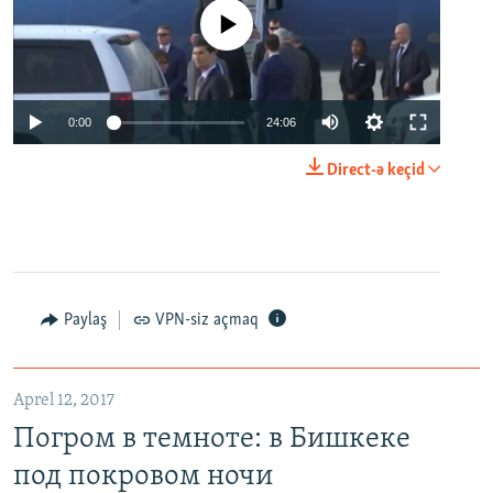
No media source currently available
0:00
24:06
Direct-ə keçid
Paylaş
VPN-siz açmaq
Aprel 12, 2017
Погром в темноте: в Бишкеке
под покровом ночи