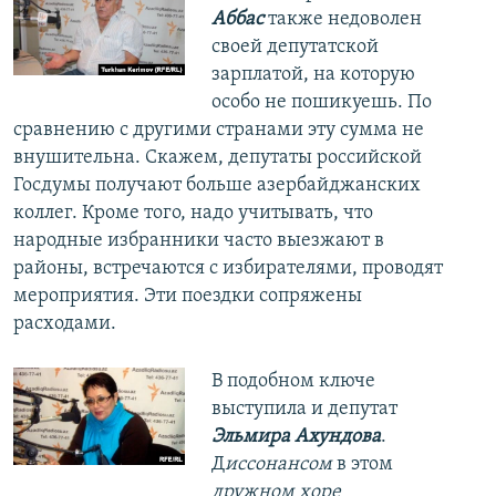
Аббас
также недоволен
своей депутатской
зарплатой, на которую
особо не пошикуешь. По
сравнению с другими странами эту сумма не
внушительна. Скажем, депутаты российской
Госдумы получают больше азербайджанских
коллег. Кроме того, надо учитывать, что
народные избранники часто выезжают в
районы, встречаются с избирателями, проводят
мероприятия. Эти поездки сопряжены
расходами.
В подобном ключе
выступила и депутат
Эльмира Ахундова
.
Д
иссонансом
в этом
дружном хоре