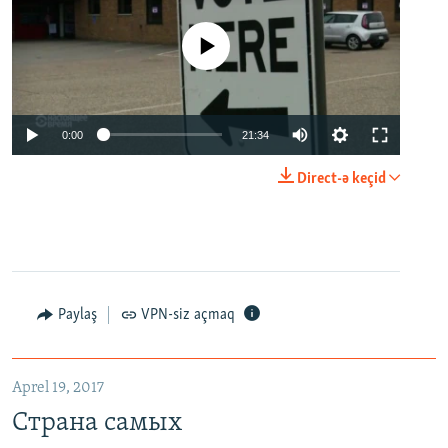
No media source currently available
0:00
21:34
Direct-ə keçid
Paylaş
VPN-siz açmaq
Aprel 19, 2017
Страна самых