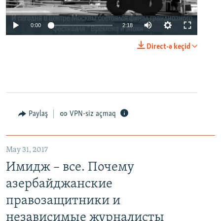
0:00
2:18
Direct-ə keçid
Paylaş
VPN-siz açmaq
May 31, 2017
Имидж – все. Почему
азербайджанские
правозащитники и
независимые журналисты