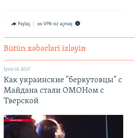
Paylaş
VPN-siz açmaq
Bütün xəbərləri izləyin
Как украинские "беркутовцы" с Майдана стали ОМОНом с Тверской
EMBED
PAYLAŞ
İyun 14, 2017
Как украинские "беркутовцы" с
Майдана стали ОМОНом с
Тверской