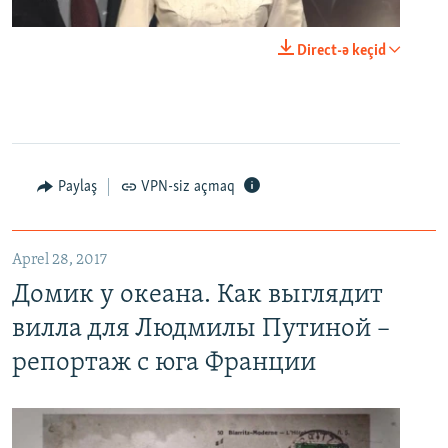
0:00
0:23:44
Direct-ə keçid
EMBED
PAYLAŞ
Paylaş
VPN-siz açmaq
Домик у океана. Как выглядит вилла для Людмилы Путиной – репортаж с юга Франции
EMBED
PAYLAŞ
Aprel 28, 2017
Домик у океана. Как выглядит
вилла для Людмилы Путиной –
репортаж с юга Франции