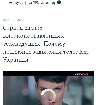
Paylaş
VPN-siz açmaq
Aprel 19, 2017
Страна самых высокопоставленных телеведущих. Почему политики захватили телеэфир Украины
Страна самых
EMBED
PAYLAŞ
высокопоставленных
телеведущих. Почему
политики захватили телеэфир
Украины
No media source currently available