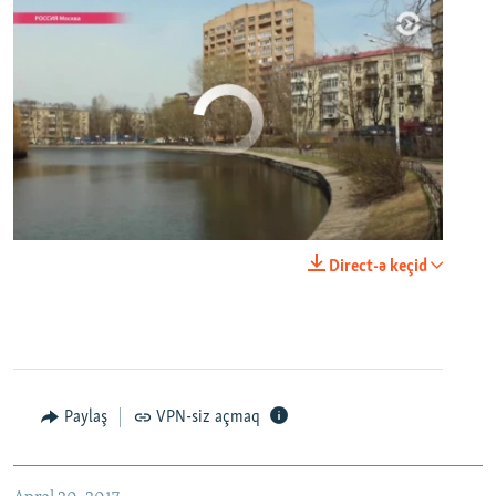
No media source currently available
0:00
0:29:00
Direct-ə keçid
EMBED
PAYLAŞ
Настоящее Время. 20 апреля
EMBED
PAYLAŞ
Paylaş
VPN-siz açmaq