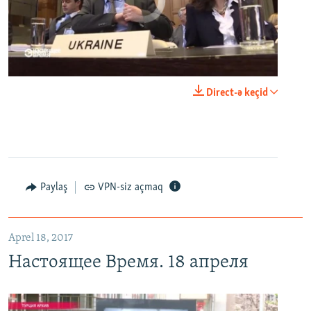
No media source currently available
0:00
0:25:27
Direct-ə keçid
EMBED
PAYLAŞ
Настоящее Время. 18 апреля
EMBED
PAYLAŞ
Paylaş
VPN-siz açmaq
Aprel 18, 2017
Настоящее Время. 18 апреля