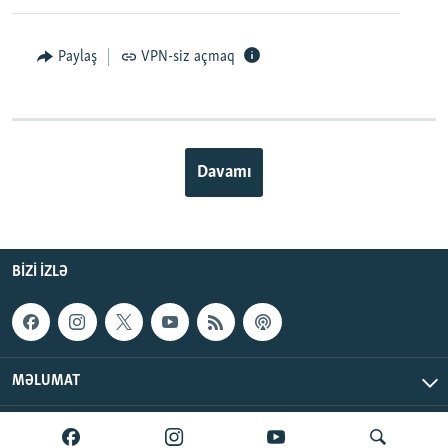
Paylaş
VPN-siz açmaq
Davamı
BIZI IZLƏ
MƏLUMAT
AzadlıqRadiosu © 2026 Inc. | Bütün hüquqlar qorunur