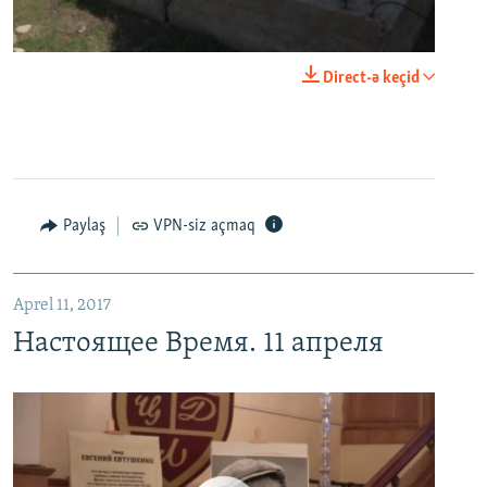
0:00
0:03:43
Direct-ə keçid
EMBED
PAYLAŞ
Настоящее Время. 11 апреля
EMBED
PAYLAŞ
Paylaş
VPN-siz açmaq
Aprel 11, 2017
Настоящее Время. 11 апреля