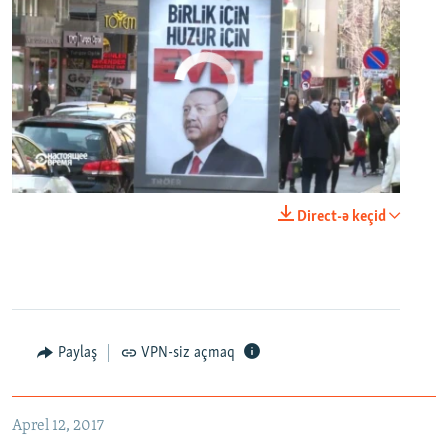
No media source currently available
0:00
0:24:40
Direct-ə keçid
EMBED
PAYLAŞ
Настоящее Время. 12 апреля
EMBED
PAYLAŞ
Paylaş
VPN-siz açmaq
Aprel 12, 2017