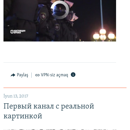
No media source currently available
0:00
0:07:18
EMBED
PAYLAŞ
Первый канал с реальной картинкой
Paylaş
VPN-siz açmaq
EMBED
PAYLAŞ
İyun 13, 2017
Первый канал с реальной
картинкой