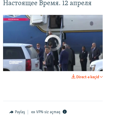
Настоящее Время. 12 апреля
No media source currently available
0:00
0:24:06
Direct-ə keçid
EMBED
PAYLAŞ
Paylaş
VPN-siz açmaq