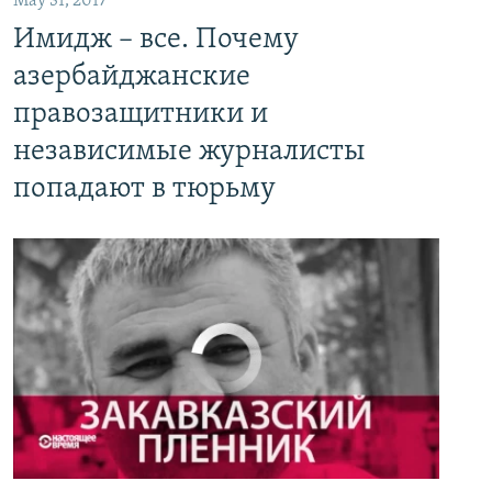
May 31, 2017
Имидж – все. Почему азербайджанские правозащитники и независимые журналисты попадают в тюрьму
Имидж – все. Почему
EMBED
PAYLAŞ
азербайджанские
правозащитники и
независимые журналисты
попадают в тюрьму
No media source currently available