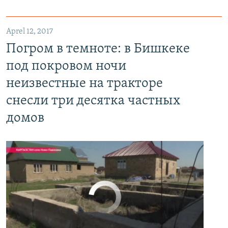
Aprel 12, 2017
Погром в темноте: в Бишкеке под покровом ночи неизвестные на тракторе снесли три десятка частных домов
Погром в темноте: в Бишкеке
EMBED
PAYLAŞ
под покровом ночи
неизвестные на тракторе
снесли три десятка частных
домов
No media source currently available