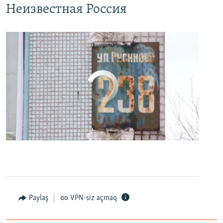
Неизвестная Россия
No media source currently available
0:00
0:24:27
EMBED
PAYLAŞ
Paylaş
VPN-siz açmaq
"Наш дурдом голосует за Путина": в Казани прошел арт-пикет "Открытой России"
EMBED
PAYLAŞ