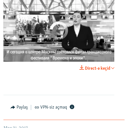
No media source currently available
0:00
0:02:18
Direct-ə keçid
EMBED
PAYLAŞ
Paylaş
VPN-siz açmaq