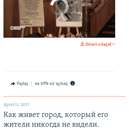
No media source currently available
0:00
0:23:20
Direct-ə keçid
EMBED
PAYLAŞ
Paylaş
VPN-siz açmaq
Как живет город, который его жители никогда не видели. Неизвестная Россия
EMBED
PAYLAŞ
Aprel 11, 2017
Как живет город, который его
жители никогда не видели.