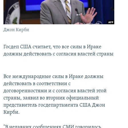
İNFOQRAFIKA
AZƏRBAYCAN ƏDƏBIYYATI KITABXANASI
MISSIYAMIZ
BIZI IZLƏ
KARIKATURA
İSLAM VƏ DEMOKRATIYA
PEŞƏ ETIKASI VƏ JURNALISTIKA STANDARTLARIMIZ
İZ - MƏDƏNIYYƏT PROQRAMI
MATERIALLARIMIZDAN ISTIFADƏ
Джон Кирби
AZADLIQRADIOSU MOBIL TELEFONUNUZDA
RFE/RL-in bütün saytları
BIZIMLƏ ƏLAQƏ
Госдеп США считает, что все силы в Ираке
должны действовать с согласия властей страны
XƏBƏR BÜLLETENLƏRIMIZ
Все международные силы в Ираке должны
действовать в соответствии с
договоренностями и с согласия властей этой
страны, заявил во вторник официальный
представитель госдепартамента США Джон
Кирби.
"В недавних сообщениях СМИ говорилось