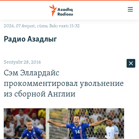
Keçid
linkləri
Əsas
2026, 07 Avqust, cümə, Bakı vaxtı 15:32
məzmuna
GÜNDƏM
Радио Азадлыг
qayıt
#İZAHLA
Əsas
KORRUPSIOMETR
naviqasiyaya
Sentyabr 28, 2016
qayıt
#ƏSLINDƏ
Axtarışa
Сэм Эллардайс
FƏRQƏ BAX
keç
прокомментировал увольнение
QANUNI DOĞRU
из сборной Англии
ARAŞDIRMA
MULTIMEDIA
RADIO ARXIV
VIDEO
HAQQIMIZDA
FOTOQALEREYA
OXU ZALI