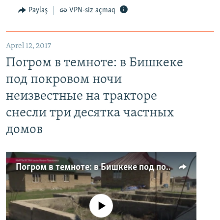
Paylaş
VPN-siz açmaq
Aprel 12, 2017
Погром в темноте: в Бишкеке
под покровом ночи
неизвестные на тракторе
снесли три десятка частных
домов
Погром в темноте: в Бишкеке под покровом ночи неизвестные на тракторе снесли три десятка частных домов
No media source currently available