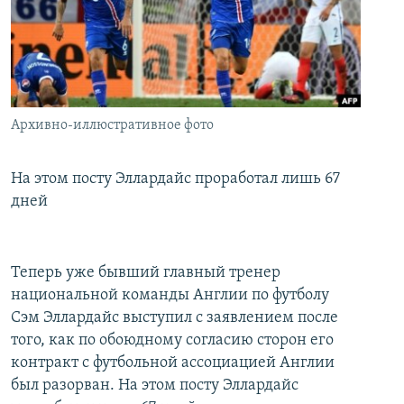
İNFOQRAFIKA
AZƏRBAYCAN ƏDƏBIYYATI KITABXANASI
MISSIYAMIZ
BIZI IZLƏ
KARIKATURA
İSLAM VƏ DEMOKRATIYA
PEŞƏ ETIKASI VƏ JURNALISTIKA STANDARTLARIMIZ
İZ - MƏDƏNIYYƏT PROQRAMI
MATERIALLARIMIZDAN ISTIFADƏ
AZADLIQRADIOSU MOBIL TELEFONUNUZDA
RFE/RL-in bütün saytları
Архивно-иллюстративное фото
BIZIMLƏ ƏLAQƏ
На этом посту Эллардайс проработал лишь 67
XƏBƏR BÜLLETENLƏRIMIZ
дней
Теперь уже бывший главный тренер
национальной команды Англии по футболу
Сэм Эллардайс выступил с заявлением после
того, как по обоюдному согласию сторон его
контракт с футбольной ассоциацией Англии
был разорван. На этом посту Эллардайс