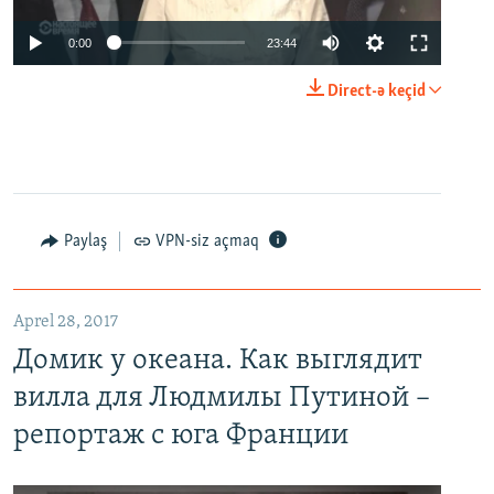
0:00
23:44
Direct-ə keçid
Paylaş
VPN-siz açmaq
Aprel 28, 2017
Домик у океана. Как выглядит
вилла для Людмилы Путиной –
репортаж с юга Франции