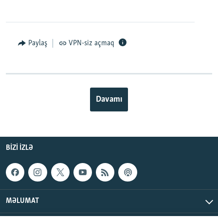
Paylaş
VPN-siz açmaq
Davamı
BIZI IZLƏ
MƏLUMAT