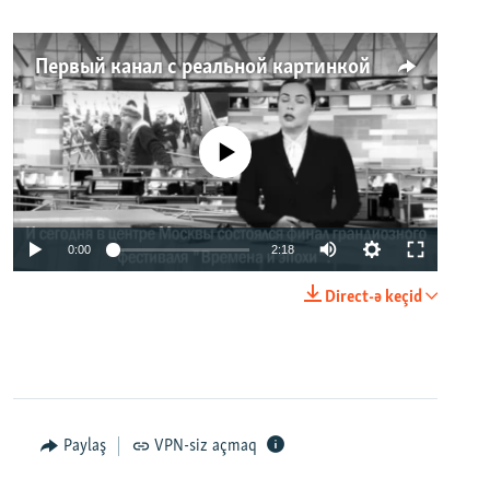
Первый канал с реальной картинкой
No media source currently available
0:00
2:18
Direct-ə keçid
Paylaş
VPN-siz açmaq