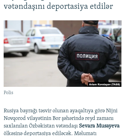
vətəndaşını deportasiya etdilər
Polis
Rusiya bayrağı təsvir olunan ayaqaltıya görə Nijni
Novqorod vilayətinin Bor şəhərində reyd zamanı
saxlanılan Özbəkistan vətəndaşı
Sevara Musayeva
ölkəsinə deportasiya ediləcək. Məlumatı