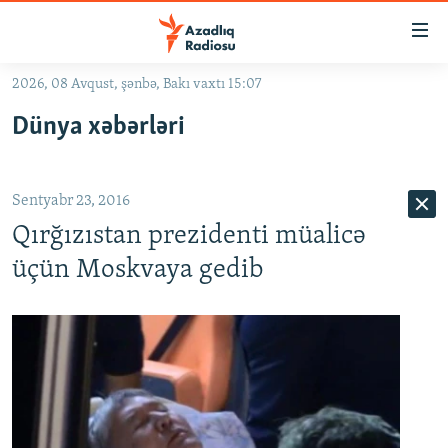
Keçid
linkləri
Əsas
2026, 08 Avqust, şənbə, Bakı vaxtı 15:07
məzmuna
GÜNDƏM
Dünya xəbərləri
qayıt
#İZAHLA
Əsas
KORRUPSIOMETR
naviqasiyaya
Sentyabr 23, 2016
qayıt
#ƏSLINDƏ
Axtarışa
Qırğızıstan prezidenti müalicə
FƏRQƏ BAX
keç
üçün Moskvaya gedib
QANUNI DOĞRU
ARAŞDIRMA
MULTIMEDIA
RADIO ARXIV
VIDEO
HAQQIMIZDA
FOTOQALEREYA
OXU ZALI