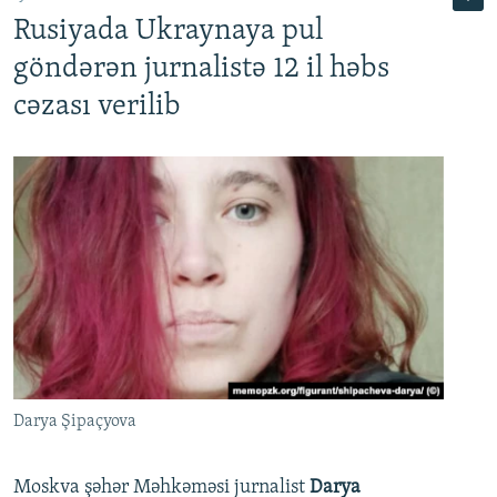
Rusiyada Ukraynaya pul
göndərən jurnalistə 12 il həbs
cəzası verilib
Darya Şipaçyova
Moskva şəhər Məhkəməsi jurnalist
Darya