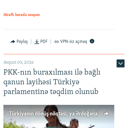
Ətraflı burada oxuyun
Paylaş
PDF
VPN-siz açmaq
Avqust 05, 2026
PKK-nın buraxılması ilə bağlı
qanun layihəsi Türkiyə
parlamentinə təqdim olunub
Türkiyənin dönüş nöqtəsi, ya Ərdoğana üçüncü şans: PKK ilə qəfil barışıq nə deməkdir?