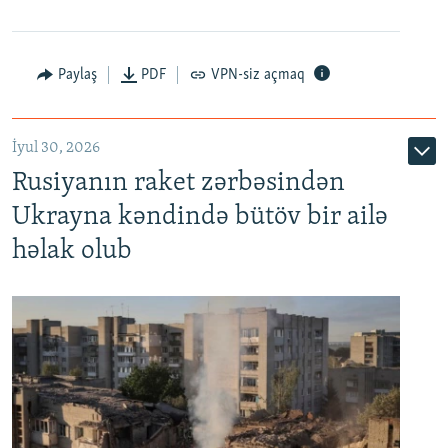
Paylaş
PDF
VPN-siz açmaq
İyul 30, 2026
Rusiyanın raket zərbəsindən
Ukrayna kəndində bütöv bir ailə
həlak olub