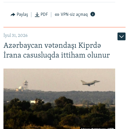
Paylaş
PDF
VPN-siz açmaq
İyul 31, 2026
Azərbaycan vətəndaşı Kiprdə
İrana casusluqda ittiham olunur