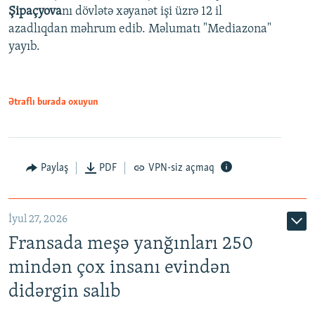
Şipaçyova
nı dövlətə xəyanət işi üzrə 12 il
azadlıqdan məhrum edib. Məlumatı "Mediazona"
yayıb.
Ətraflı burada oxuyun
Paylaş
PDF
VPN-siz açmaq
İyul 27, 2026
Fransada meşə yanğınları 250
mindən çox insanı evindən
didərgin salıb