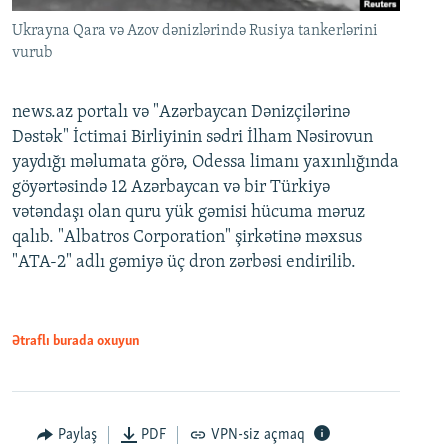
Ukrayna Qara və Azov dənizlərində Rusiya tankerlərini
vurub
news.az portalı və "Azərbaycan Dənizçilərinə
Dəstək" İctimai Birliyinin sədri İlham Nəsirovun
yaydığı məlumata görə, Odessa limanı yaxınlığında
göyərtəsində 12 Azərbaycan və bir Türkiyə
vətəndaşı olan quru yük gəmisi hücuma məruz
qalıb. "Albatros Corporation" şirkətinə məxsus
"ATA-2" adlı gəmiyə üç dron zərbəsi endirilib.
Ətraflı burada oxuyun
Paylaş
PDF
VPN-siz açmaq