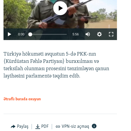
No media source currently available
Auto
0:00
5:56
240p
Türkiyə hökuməti avqustun 5-də PKK-nın
360p
(Kürdüstan Fəhlə Partiyası) buraxılması və
480p
Auto
240p
360p
480p
tərksilah olunması prosesini tənzimləyən qanun
720p
layihəsini parlamentə təqdim edib.
720p
1080p
1080p
Ətraflı burada oxuyun
Paylaş
PDF
VPN-siz açmaq