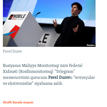
Pavel Durov
Rusiyanın Maliyyə Monitorinqi üzrə Federal
Xidməti (Rosfinmonitorinq) "Telegram"
messencerinin qurucusu
Pavel Durov
u "terrorçular
və ekstremistlər" siyahısına salıb.
Ətraflı burada oxuyun