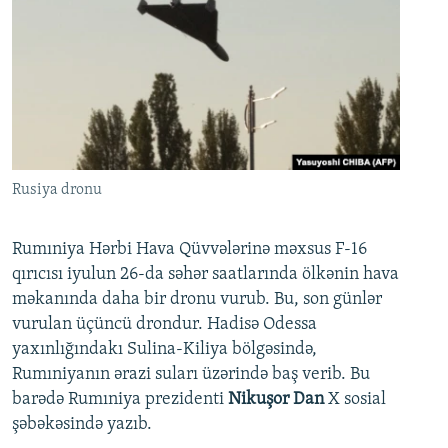
Rusiya dronu
Rumıniya Hərbi Hava Qüvvələrinə məxsus F-16
qırıcısı iyulun 26-da səhər saatlarında ölkənin hava
məkanında daha bir dronu vurub. Bu, son günlər
vurulan üçüncü drondur. Hadisə Odessa
yaxınlığındakı Sulina-Kiliya bölgəsində,
Rumıniyanın ərazi suları üzərində baş verib. Bu
barədə Rumıniya prezidenti
Nikuşor Dan
X sosial
şəbəkəsində yazıb.