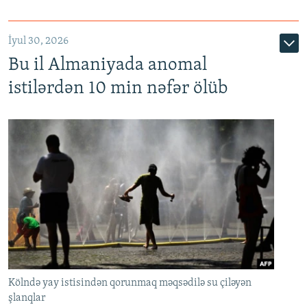
İyul 30, 2026
Bu il Almaniyada anomal
istilərdən 10 min nəfər ölüb
Kölndə yay istisindən qorunmaq məqsədilə su çiləyən
şlanqlar