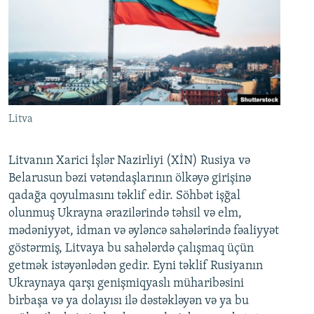
Litva
Litvanın Xarici İşlər Nazirliyi (XİN) Rusiya və
Belarusun bəzi vətəndaşlarının ölkəyə girişinə
qadağa qoyulmasını təklif edir. Söhbət işğal
olunmuş Ukrayna ərazilərində təhsil və elm,
mədəniyyət, idman və əyləncə sahələrində fəaliyyət
göstərmiş, Litvaya bu sahələrdə çalışmaq üçün
getmək istəyənlədən gedir. Eyni təklif Rusiyanın
Ukraynaya qarşı genişmiqyaslı müharibəsini
birbaşa və ya dolayısı ilə dəstəkləyən və ya bu