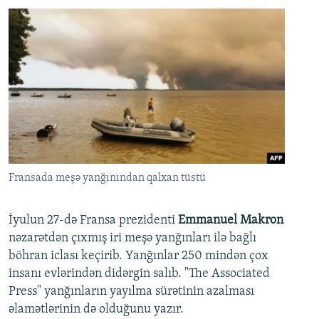
Fransada meşə yanğınından qalxan tüstü
İyulun 27-də Fransa prezidenti
Emmanuel Makron
nəzarətdən çıxmış iri meşə yanğınları ilə bağlı
böhran iclası keçirib. Yanğınlar 250 mindən çox
insanı evlərindən didərgin salıb. "The Associated
Press" yanğınların yayılma sürətinin azalması
əlamətlərinin də olduğunu yazır.