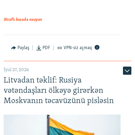
Ətraflı burada oxuyun
Paylaş
PDF
VPN-siz açmaq
İyul 27, 2026
Litvadan təklif: Rusiya
vətəndaşları ölkəyə girərkən
Moskvanın təcavüzünü pisləsin