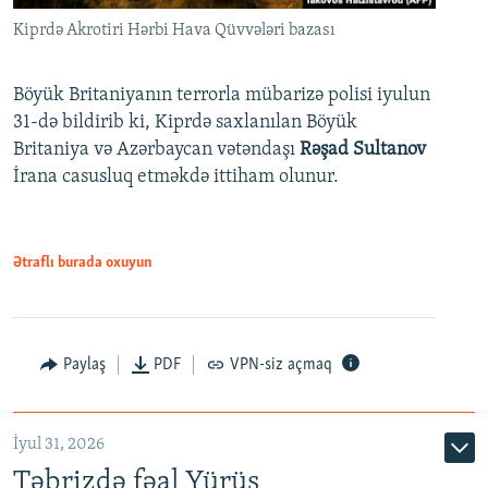
Kiprdə Akrotiri Hərbi Hava Qüvvələri bazası
Böyük Britaniyanın terrorla mübarizə polisi iyulun
31-də bildirib ki, Kiprdə saxlanılan Böyük
Britaniya və Azərbaycan vətəndaşı
Rəşad Sultanov
İrana casusluq etməkdə ittiham olunur.
Ətraflı burada oxuyun
Paylaş
PDF
VPN-siz açmaq
İyul 31, 2026
Təbrizdə fəal Yürüş