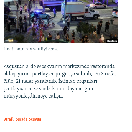
Hadisənin baş verdiyi ərazi
Avqustun 2-də Moskvanın mərkəzində restoranda
əldəqayırma partlayıcı qurğu işə salınıb, azı 3 nəfər
ölüb, 21 nəfər yaralanıb. İstintaq orqanları
partlayışın arxasında kimin dayandığını
müəyyənləşdirməyə çalışır.
Ətraflı burada oxuyun