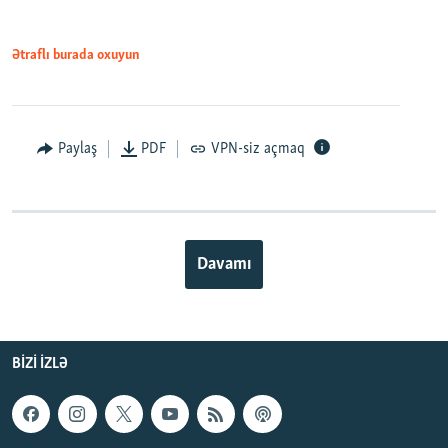
Ətraflı burada oxuyun
Paylaş
PDF
VPN-siz açmaq
Davamı
BIZI IZLƏ