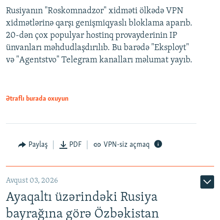
Rusiyanın "Roskomnadzor" xidməti ölkədə VPN
xidmətlərinə qarşı genişmiqyaslı bloklama aparıb.
20-dən çox populyar hostinq provayderinin IP
ünvanları məhdudlaşdırılıb. Bu barədə "Eksployt"
və "Agentstvo" Telegram kanalları məlumat yayıb.
Ətraflı burada oxuyun
Paylaş
PDF
VPN-siz açmaq
Avqust 03, 2026
Ayaqaltı üzərindəki Rusiya
bayrağına görə Özbəkistan