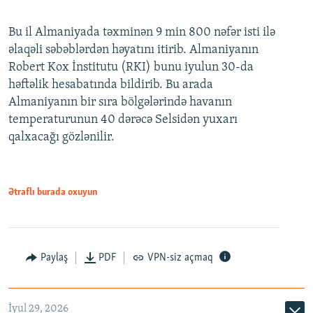
Bu il Almaniyada təxminən 9 min 800 nəfər isti ilə
əlaqəli səbəblərdən həyatını itirib. Almaniyanın
Robert Kox İnstitutu (RKI) bunu iyulun 30-da
həftəlik hesabatında bildirib. Bu arada
Almaniyanın bir sıra bölgələrində havanın
temperaturunun 40 dərəcə Selsidən yuxarı
qalxacağı gözlənilir.
Ətraflı burada oxuyun
Paylaş
PDF
VPN-siz açmaq
İyul 29, 2026