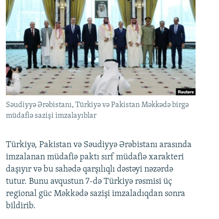
Səudiyyə Ərəbistanı, Türkiyə və Pakistan Məkkədə birgə
müdafiə sazişi imzalayıblar
Türkiyə, Pakistan və Səudiyyə Ərəbistanı arasında
imzalanan müdafiə paktı sırf müdafiə xarakteri
daşıyır və bu sahədə qarşılıqlı dəstəyi nəzərdə
tutur. Bunu avqustun 7-də Türkiyə rəsmisi üç
regional güc Məkkədə sazişi imzaladıqdan sonra
bildirib.