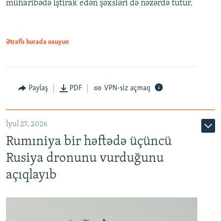
müharibədə iştirak edən şəxsləri də nəzərdə tutur.
Ətraflı burada oxuyun
Paylaş
PDF
VPN-siz açmaq
İyul 27, 2026
Rumıniya bir həftədə üçüncü
Rusiya dronunu vurduğunu
açıqlayıb