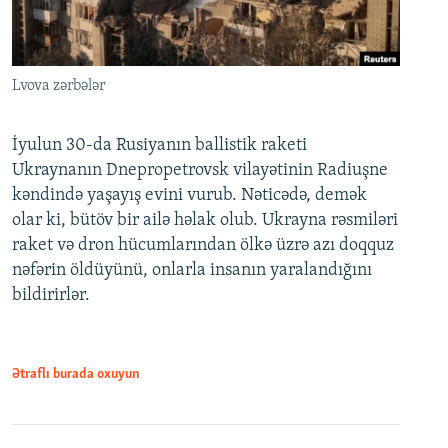
Lvova zərbələr
İyulun 30-da Rusiyanın ballistik raketi
Ukraynanın Dnepropetrovsk vilayətinin Radiuşne
kəndində yaşayış evini vurub. Nəticədə, demək
olar ki, bütöv bir ailə həlak olub. Ukrayna rəsmiləri
raket və dron hücumlarından ölkə üzrə azı doqquz
nəfərin öldüyünü, onlarla insanın yaralandığını
bildirirlər.
Ətraflı burada oxuyun