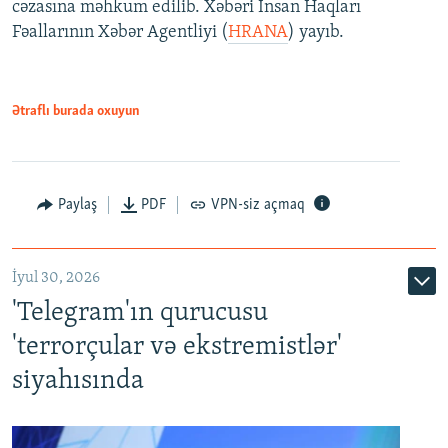
cəzasına məhkum edilib. Xəbəri İnsan Haqları
Fəallarının Xəbər Agentliyi (
HRANA
) yayıb.
Ətraflı burada oxuyun
Paylaş
PDF
VPN-siz açmaq
İyul 30, 2026
'Telegram'ın qurucusu
'terrorçular və ekstremistlər'
siyahısında