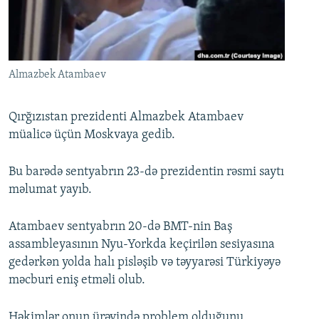
İNFOQRAFIKA
AZƏRBAYCAN ƏDƏBIYYATI KITABXANASI
MISSIYAMIZ
BIZI IZLƏ
KARIKATURA
İSLAM VƏ DEMOKRATIYA
PEŞƏ ETIKASI VƏ JURNALISTIKA STANDARTLARIMIZ
İZ - MƏDƏNIYYƏT PROQRAMI
MATERIALLARIMIZDAN ISTIFADƏ
Almazbek Atambaev
AZADLIQRADIOSU MOBIL TELEFONUNUZDA
RFE/RL-in bütün saytları
BIZIMLƏ ƏLAQƏ
Qırğızıstan prezidenti Almazbek Atambaev
müalicə üçün Moskvaya gedib.
XƏBƏR BÜLLETENLƏRIMIZ
Bu barədə sentyabrın 23-də prezidentin rəsmi saytı
məlumat yayıb.
Atambaev sentyabrın 20-də BMT-nin Baş
assambleyasının Nyu-Yorkda keçirilən sesiyasına
gedərkən yolda halı pisləşib və təyyarəsi Türkiyəyə
məcburi eniş etməli olub.
Həkimlər onun ürəyində problem olduğunu