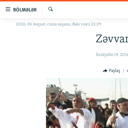
Keçid
BÖLMƏLƏR
linkləri
Axtar
Əsas
2026, 06 Avqust, cümə axşamı, Bakı vaxtı 22:29
GÜNDƏM
məzmuna
#İZAHLA
Zəvvar
qayıt
Əsas
KORRUPSIOMETR
naviqasiyaya
Sentyabr 19, 201
#ƏSLINDƏ
qayıt
Axtarışa
FƏRQƏ BAX
Paylaş
keç
QANUNI DOĞRU
ARAŞDIRMA
MULTIMEDIA
RADIO ARXIV
VIDEO
HAQQIMIZDA
FOTOQALEREYA
OXU ZALI