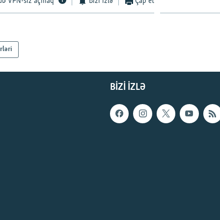
VPN-siz açmaq
Bizi izlə
Çap et
rləri
BIZI IZLƏ