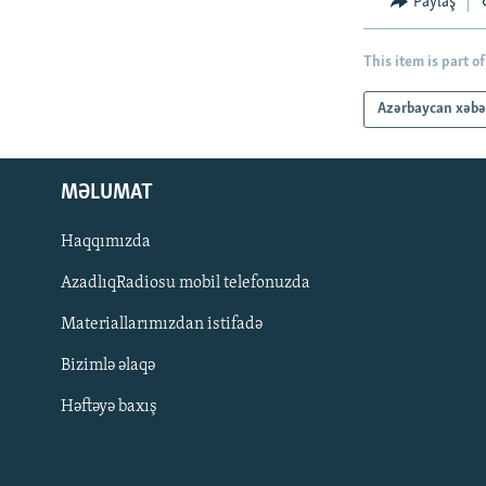
Paylaş
This item is part of
Azərbaycan xəbə
MƏLUMAT
Haqqımızda
AzadlıqRadiosu mobil telefonuzda
Materiallarımızdan istifadə
BIZI IZLƏ
Bizimlə əlaqə
Həftəyə baxış
RFE/RL-in bütün saytları