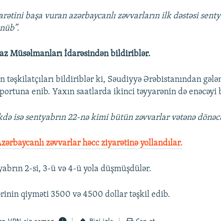
arətini başa vuran azərbaycanlı zəvvarların ilk dəstəsi sent
nüb”.
az Müsəlmanları İdarəsindən bildiriblər.
n təşkilatçıları bildiriblər ki, Səudiyyə Ərəbistanından gələn
portuna enib. Yaxın saatlarda ikinci təyyarənin də enəcəyi bi
də isə sentyabrın 22-nə kimi bütün zəvvarlar vətənə dönəc
zərbaycanlı zəvvarlar həcc ziyarətinə yollandılar.
yabrın 2-si, 3-ü və 4-ü yola düşmüşdülər.
ərinin qiyməti 3500 və 4500 dollar təşkil edib.