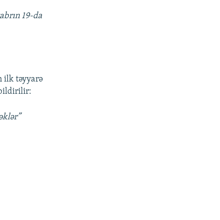
yabrın 19-da
 ilk təyyarə
ldirilir:
əklər”