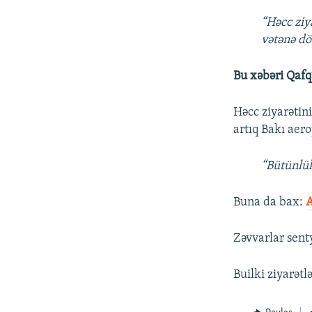
“Həcc ziy
vətənə dö
Bu xəbəri Qafq
Həcc ziyarətini
artıq Bakı aero
“Bütünlük
Buna da bax:​
A
Zəvvarlar sent
Builki ziyarətl