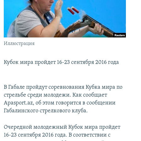
İNFOQRAFIKA
AZƏRBAYCAN ƏDƏBIYYATI KITABXANASI
MISSIYAMIZ
BIZI IZLƏ
KARIKATURA
İSLAM VƏ DEMOKRATIYA
PEŞƏ ETIKASI VƏ JURNALISTIKA STANDARTLARIMIZ
İZ - MƏDƏNIYYƏT PROQRAMI
MATERIALLARIMIZDAN ISTIFADƏ
AZADLIQRADIOSU MOBIL TELEFONUNUZDA
RFE/RL-in bütün saytları
Иллюстрация
BIZIMLƏ ƏLAQƏ
Кубок мира пройдет 16-23 сентября 2016 года
XƏBƏR BÜLLETENLƏRIMIZ
В Габале пройдут соревнования Кубка мира по
стрельбе среди молодежи. Как сообщает
Apasport.az, об этом говорится в сообщении
Габалинского стрелкового клуба.
Очередной молодежный Кубок мира пройдет
16-23 сентября 2016 года. В соответствии с