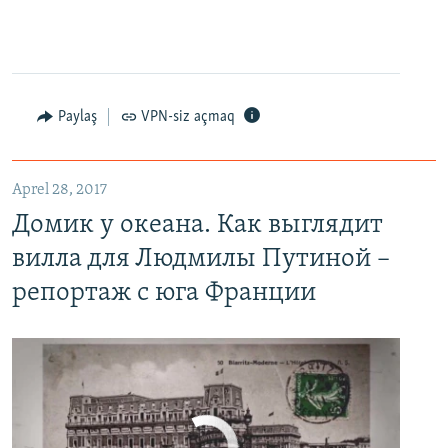
Paylaş
VPN-siz açmaq
Домик у океана. Как выглядит вилла для Людмилы Путиной – репортаж с юга Франции
EMBED
PAYLAŞ
Aprel 28, 2017
Домик у океана. Как выглядит
вилла для Людмилы Путиной –
репортаж с юга Франции
No media source currently available