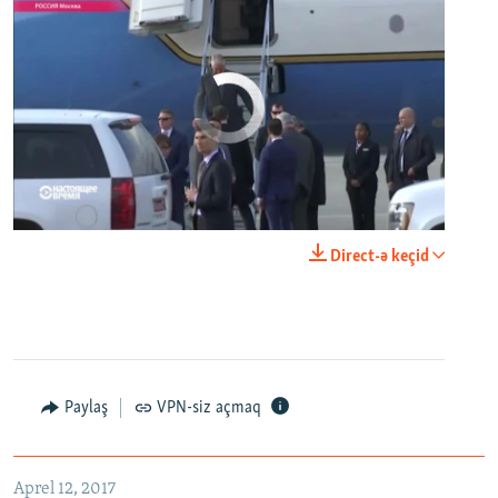
No media source currently available
0:00
0:24:06
Direct-ə keçid
EMBED
PAYLAŞ
Paylaş
VPN-siz açmaq
Aprel 12, 2017