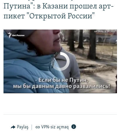
Путина": в Казани прошел арт-
пикет "Открытой России"
No media source currently available
0:00
0:02:32
EMBED
PAYLAŞ
Paylaş
VPN-siz açmaq