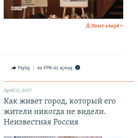
0:00
0:23:20
Direct-ə keçid
EMBED
PAYLAŞ
Paylaş
VPN-siz açmaq
Как живет город, который его жители никогда не видели. Неизвестная Россия
EMBED
PAYLAŞ
Aprel 11, 2017
Как живет город, который его
жители никогда не видели.
Неизвестная Россия