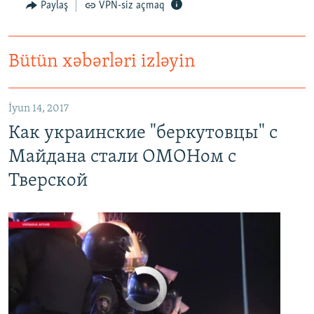
Paylaş
VPN-siz açmaq
Bütün xəbərləri izləyin
Как украинские "беркутовцы" с Майдана стали ОМОНом с Тверской
EMBED
PAYLAŞ
İyun 14, 2017
Как украинские "беркутовцы" с
Майдана стали ОМОНом с
Тверской
No media source currently available