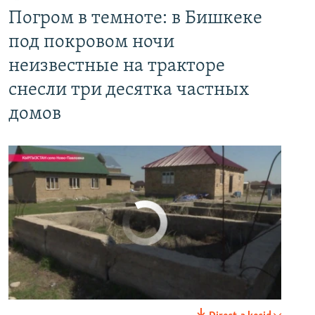
Погром в темноте: в Бишкеке под покровом ночи неизвестные на тракторе снесли три десятка частных домов
Погром в темноте: в Бишкеке
EMBED
PAYLAŞ
под покровом ночи
неизвестные на тракторе
снесли три десятка частных
домов
No media source currently available
0:00
0:03:43