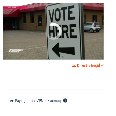
No media source currently available
0:00
0:21:34
Direct-ə keçid
EMBED
PAYLAŞ
Paylaş
VPN-siz açmaq