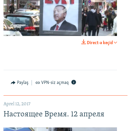
No media source currently available
0:00
0:24:40
Direct-ə keçid
EMBED
PAYLAŞ
Настоящее Время. 12 апреля
EMBED
PAYLAŞ
Paylaş
VPN-siz açmaq
Aprel 12, 2017
Настоящее Время. 12 апреля