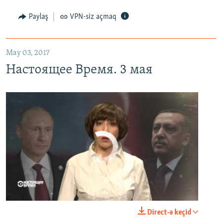
Настоящее Время. 3 мая
EMBED
PAYLAŞ
Paylaş
VPN-siz açmaq
May 03, 2017
Настоящее Время. 3 мая
No media source currently available
0:00
0:23:44
Direct-ə keçid
EMBED
PAYLAŞ