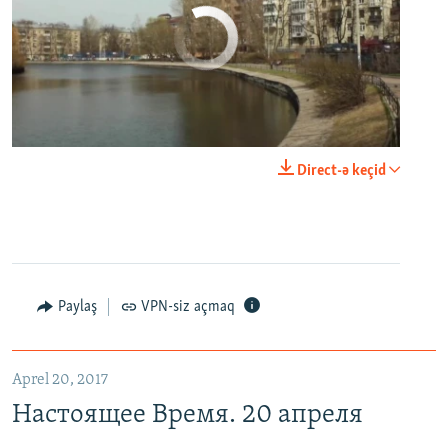
No media source currently available
0:00
0:29:00
Direct-ə keçid
EMBED
PAYLAŞ
Настоящее Время. 20 апреля
EMBED
PAYLAŞ
Paylaş
VPN-siz açmaq
Aprel 20, 2017
Настоящее Время. 20 апреля