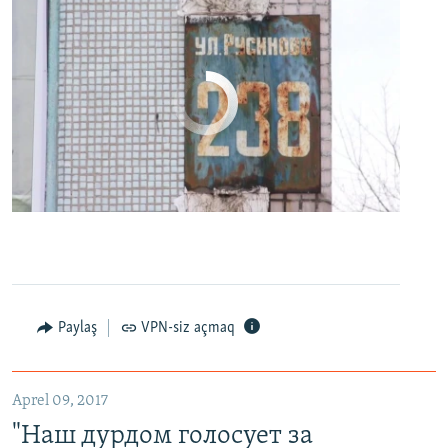
No media source currently available
0:00
0:24:27
EMBED
PAYLAŞ
Paylaş
VPN-siz açmaq
"Наш дурдом голосует за Путина": в Казани прошел арт-пикет "Открытой России"
EMBED
PAYLAŞ
Aprel 09, 2017
"Наш дурдом голосует за