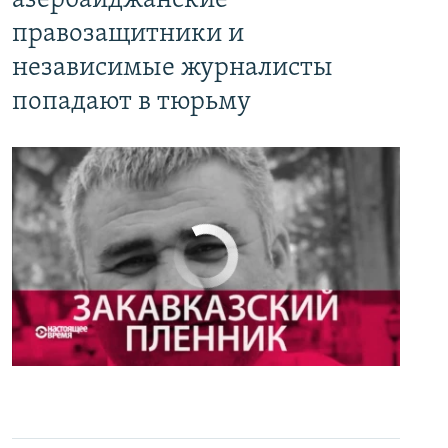
азербайджанские
правозащитники и
независимые журналисты
попадают в тюрьму
No media source currently available
0:00
0:27:35
EMBED
PAYLAŞ