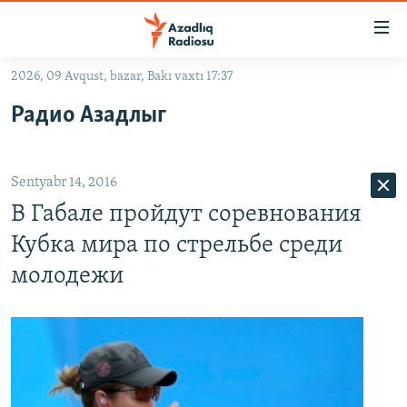
Keçid
linkləri
Əsas
2026, 09 Avqust, bazar, Bakı vaxtı 17:37
məzmuna
GÜNDƏM
Радио Азадлыг
qayıt
#İZAHLA
Əsas
KORRUPSIOMETR
naviqasiyaya
Sentyabr 14, 2016
qayıt
#ƏSLINDƏ
Axtarışa
В Габале пройдут соревнования
FƏRQƏ BAX
keç
Кубка мира по стрельбе среди
QANUNI DOĞRU
молодежи
ARAŞDIRMA
MULTIMEDIA
RADIO ARXIV
VIDEO
HAQQIMIZDA
FOTOQALEREYA
OXU ZALI