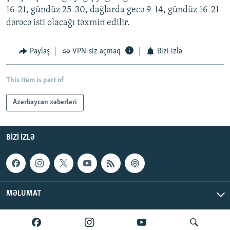
16-21, gündüz 25-30, dağlarda gecə 9-14, gündüz 16-21
dərəcə isti olacağı təxmin edilir.
Paylaş
VPN-siz açmaq
Bizi izlə
This item is part of
Azərbaycan xəbərləri
BIZI IZLƏ
MƏLUMAT
AzadlıqRadiosu © 2026 Inc. | Bütün hüquqlar qorunur