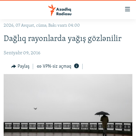
Keçid
linkləri
Əsas
2026, 07 Avqust, cümə, Bakı vaxtı 04:00
məzmuna
GÜNDƏM
Dağlıq rayonlarda yağış gözlənilir
qayıt
#İZAHLA
Əsas
Sentyabr 09, 2016
KORRUPSIOMETR
naviqasiyaya
qayıt
#ƏSLINDƏ
Paylaş
VPN-siz açmaq
Axtarışa
FƏRQƏ BAX
keç
QANUNI DOĞRU
ARAŞDIRMA
MULTIMEDIA
RADIO ARXIV
VIDEO
HAQQIMIZDA
FOTOQALEREYA
OXU ZALI