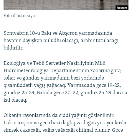
İNFOQRAFIKA
AZƏRBAYCAN ƏDƏBIYYATI KITABXANASI
MISSIYAMIZ
BIZI IZLƏ
Foto illüstrasiya
KARIKATURA
İSLAM VƏ DEMOKRATIYA
PEŞƏ ETIKASI VƏ JURNALISTIKA STANDARTLARIMIZ
İZ - MƏDƏNIYYƏT PROQRAMI
MATERIALLARIMIZDAN ISTIFADƏ
Sentyabrın 10-u Bakı və Abşeron yarımadasında
AZADLIQRADIOSU MOBIL TELEFONUNUZDA
RFE/RL-in bütün saytları
havanın dəyişkən buludlu olacağı, arabir tutulacağı
bildirilir.
BIZIMLƏ ƏLAQƏ
XƏBƏR BÜLLETENLƏRIMIZ
Ekologiya və Təbii Sərvətlər Nazirliyinin Milli
Hidrometeorologiya Departamentinin xəbərinə görə,
səhər və gündüz yarımadanın bəzi yerlərində
qısamüddətli yağış yağacaq. Yarımadada gecə 19-22,
gündüz 25-29, Bakıda gecə 20-22, gündüz 25-29 dərəcə
isti olacaq.
Ölkənin rayonlarında da ciddi yağıntı gözlənilmir.
Lakin axşam və gecə bəzi dağlıq və dağətəyi rayonlarda
şimşək çaxacağı, yağış yağacağı ehtimal olunur. Gecə