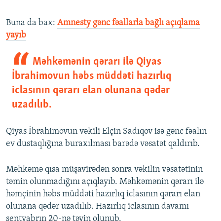
Buna da bax:​
Amnesty gənc fəallarla bağlı açıqlama
yayıb
Məhkəmənin qərarı ilə Qiyas
İbrahimovun həbs müddəti hazırlıq
iclasının qərarı elan olunana qədər
uzadılıb.
Qiyas İbrahimovun vəkili Elçin Sadıqov isə gənc fəalın
ev dustaqlığına buraxılması barədə vəsatət qaldırıb.
Məhkəmə qısa müşavirədən sonra vəkilin vəsatətinin
təmin olunmadığını açıqlayıb. Məhkəmənin qərarı ilə
həmçinin həbs müddəti hazırlıq iclasının qərarı elan
olunana qədər uzadılıb. Hazırlıq iclasının davamı
sentyabrın 20-nə təyin olunub.