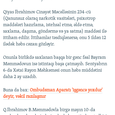
Qiyas İbrahimov Cinayət Məcəlləsinin 234-cü
(Qanunsuz olaraq narkotik vasitələri, psixotrop
maddələri hazırlama, istehsal etmə, əldə etmə,
saxlama, daşıma, göndərmə və ya satma) maddəsi ilə
ittiham edilir. İttihamlar təsdiqlənərsə, onu 5 ildən 12
ilədək həbs cəzası gözləyir.
Onunla birlikdə saxlanan başqa bir gənc fəal Bayram
Məmmədovun isə istintaqı başa çatmayıb. Sentyabrın
6-da Xətai Rayon Məhkəməsi onun həbs müddətini
daha 2 ay uzadıb.
Buna da bax:​
Ombudsman Aparatı 'işgəncə yoxdur'
deyir, vəkil razılaşmır
Q.İbrahimov B.Məmmədovla birgə mayın 10-da