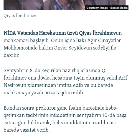
İNFOQRAFIKA
AZƏRBAYCAN ƏDƏBIYYATI KITABXANASI
MISSIYAMIZ
BIZI IZLƏ
Qiyas İbrahimov
KARIKATURA
İSLAM VƏ DEMOKRATIYA
PEŞƏ ETIKASI VƏ JURNALISTIKA STANDARTLARIMIZ
İZ - MƏDƏNIYYƏT PROQRAMI
MATERIALLARIMIZDAN ISTIFADƏ
NİDA Vətəndaş Hərəkatının üzvü Qiyas İbrahimov
un
AZADLIQRADIOSU MOBIL TELEFONUNUZDA
RFE/RL-in bütün saytları
məhkəməsi başlayıb. Onun işinə Bakı Ağır Cinayətlər
Məhkəməsində hakim Ənvər Seyidovun sədrliyi ilə
BIZIMLƏ ƏLAQƏ
baxılır.
XƏBƏR BÜLLETENLƏRIMIZ
Sentyabrın 8-də keçirilən hazırlıq iclasında Q.
İbrahimov ona dövlət hesabına təyin olunmuş vəkil Arif
Nəsirovun xidmətindən imtina edib və bu barədə
məhkəməyə yazılı ərizə təqdim edib.
Bundan sonra prokuror gənc fəalın barəsində həbs-
qətimkan tədbirinin müddətinin sentyabrın 10-da başa
catacağını bildirərək, həbs müddətinin uzadılması
barədə vəsatət verib.