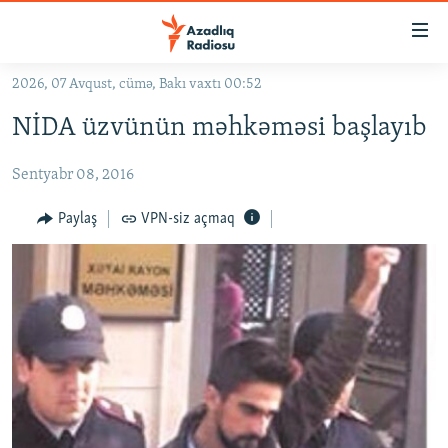
Keçid
linkləri
Əsas
2026, 07 Avqust, cümə, Bakı vaxtı 00:52
məzmuna
GÜNDƏM
NİDA üzvünün məhkəməsi başlayıb
qayıt
#İZAHLA
Əsas
Sentyabr 08, 2016
KORRUPSIOMETR
naviqasiyaya
qayıt
#ƏSLINDƏ
Paylaş
VPN-siz açmaq
Axtarışa
FƏRQƏ BAX
keç
QANUNI DOĞRU
ARAŞDIRMA
MULTIMEDIA
RADIO ARXIV
VIDEO
HAQQIMIZDA
FOTOQALEREYA
OXU ZALI