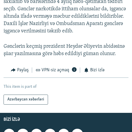
saxlanıb və barələrində 4 aylıq həbs-qətimkan tədbiri
seçib. Gənclər narkotikdə ittiham olunsalar da, işgəncə
altında ifadə verməyə məcbur edildiklərini bildiriblər.
Daxili İşlər Nazirliyi və Ombudsman Aparatı gənclərə
işgəncə verilməsini təkzib edib.
Gənclərin keçmiş prezident Heydər Əliyevin abidəsinə
şüar yazılmasına görə həbs edildiyi güman olunur.
Paylaş
VPN-siz açmaq
Bizi izlə
This item is part of
Azərbaycan xəbərləri
BIZI IZLƏ