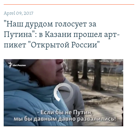
"Наш дурдом голосует за Путина": в Казани прошел арт-пикет "Открытой России"
EMBED
PAYLAŞ
Aprel 09, 2017
"Наш дурдом голосует за
Путина": в Казани прошел арт-
пикет "Открытой России"
No media source currently available
0:00
0:02:32
EMBED
PAYLAŞ