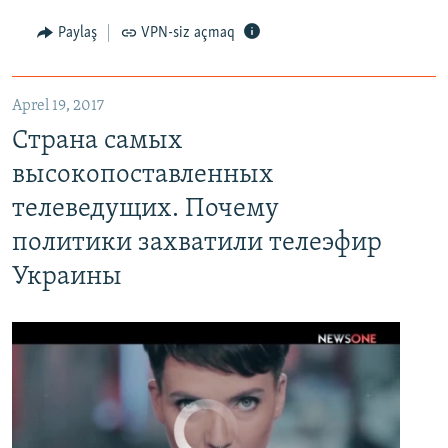
Paylaş
VPN-siz açmaq
Aprel 19, 2017
Страна самых высокопоставленных телеведущих. Почему политики захватили телеэфир Украины
Страна самых
EMBED
PAYLAŞ
высокопоставленных
телеведущих. Почему
политики захватили телеэфир
Украины
No media source currently available