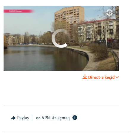
No media source currently available
0:00
0:29:00
Direct-ə keçid
EMBED
PAYLAŞ
Настоящее Время. 20 апреля
EMBED
PAYLAŞ
Paylaş
VPN-siz açmaq