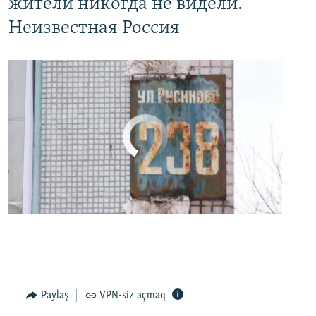
жители никогда не видели.
Неизвестная Россия
No media source currently available
0:00
0:24:27
EMBED
PAYLAŞ
Paylaş
VPN-siz açmaq