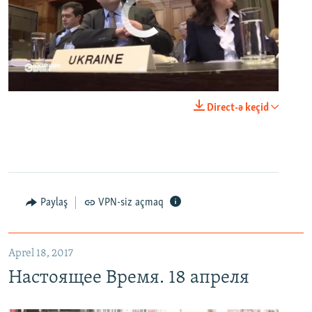
No media source currently available
0:00
0:25:27
Direct-ə keçid
EMBED
PAYLAŞ
Настоящее Время. 18 апреля
EMBED
PAYLAŞ
Paylaş
VPN-siz açmaq
Aprel 18, 2017
Настоящее Время. 18 апреля