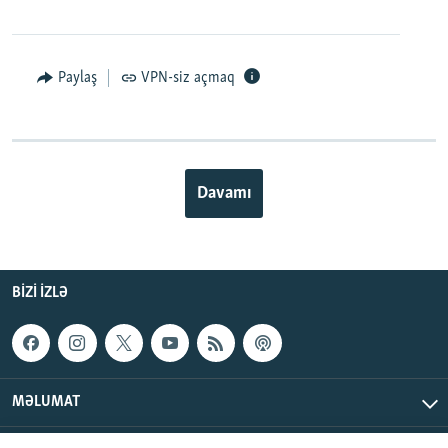
Paylaş
VPN-siz açmaq
Davamı
BIZI IZLƏ
MƏLUMAT