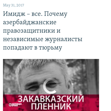
May 31, 2017
Имидж – все. Почему азербайджанские правозащитники и независимые журналисты попадают в тюрьму
Имидж – все. Почему
EMBED
PAYLAŞ
азербайджанские
правозащитники и
независимые журналисты
попадают в тюрьму
No media source currently available