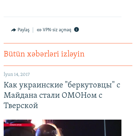
Paylaş
VPN-siz açmaq
Bütün xəbərləri izləyin
Как украинские "беркутовцы" с Майдана стали ОМОНом с Тверской
EMBED
PAYLAŞ
İyun 14, 2017
Как украинские "беркутовцы" с
Майдана стали ОМОНом с
Тверской