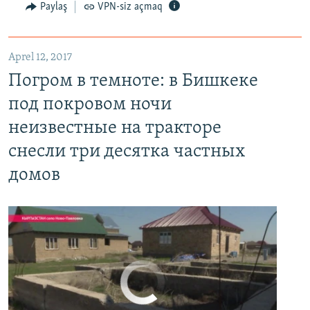
Paylaş
VPN-siz açmaq
Aprel 12, 2017
Погром в темноте: в Бишкеке под покровом ночи неизвестные на тракторе снесли три десятка частных домов
Погром в темноте: в Бишкеке
EMBED
PAYLAŞ
под покровом ночи
неизвестные на тракторе
снесли три десятка частных
домов
No media source currently available