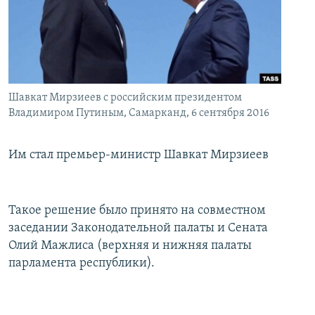
İNFOQRAFIKA
AZƏRBAYCAN ƏDƏBIYYATI KITABXANASI
MISSIYAMIZ
BIZI IZLƏ
KARIKATURA
İSLAM VƏ DEMOKRATIYA
PEŞƏ ETIKASI VƏ JURNALISTIKA STANDARTLARIMIZ
İZ - MƏDƏNIYYƏT PROQRAMI
MATERIALLARIMIZDAN ISTIFADƏ
AZADLIQRADIOSU MOBIL TELEFONUNUZDA
RFE/RL-in bütün saytları
Шавкат Мирзиеев c российским президентом
Владимиром Путиным, Самарканд, 6 сентября 2016
BIZIMLƏ ƏLAQƏ
XƏBƏR BÜLLETENLƏRIMIZ
Им стал премьер-министр Шавкат Мирзиеев
Такое решение было принято на совместном
заседании Законодательной палаты и Сената
Олий Мажлиса (верхняя и нижняя палаты
парламента республики).