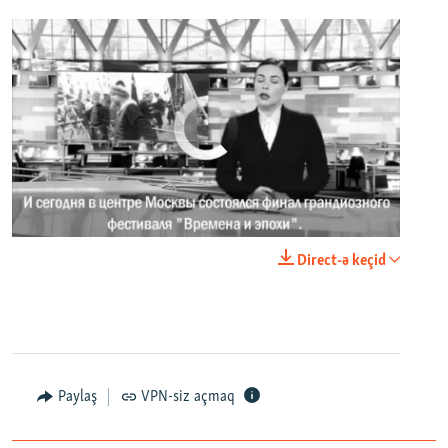
No media source currently available
0:00
0:02:18
Direct-ə keçid
EMBED
PAYLAŞ
Paylaş
VPN-siz açmaq