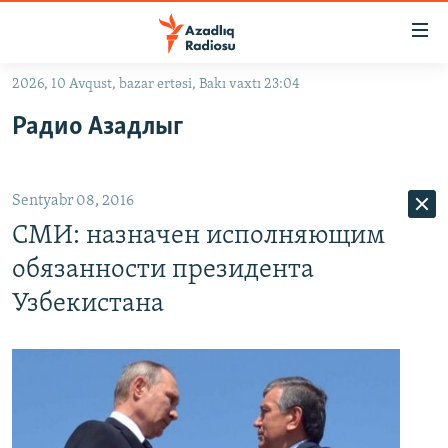
Keçid
linkləri
Əsas
2026, 10 Avqust, bazar ertəsi, Bakı vaxtı 23:04
məzmuna
GÜNDƏM
Радио Азадлыг
qayıt
#İZAHLA
Əsas
KORRUPSIOMETR
naviqasiyaya
Sentyabr 08, 2016
qayıt
#ƏSLINDƏ
Axtarışa
СМИ: назначен исполняющим
FƏRQƏ BAX
keç
обязанности президента
QANUNI DOĞRU
Узбекистана
ARAŞDIRMA
MULTIMEDIA
RADIO ARXIV
VIDEO
HAQQIMIZDA
FOTOQALEREYA
OXU ZALI