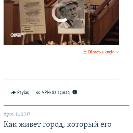
No media source currently available
0:00
0:23:20
Direct-ə keçid
EMBED
PAYLAŞ
Paylaş
VPN-siz açmaq
Как живет город, который его жители никогда не видели. Неизвестная Россия
EMBED
PAYLAŞ
Aprel 11, 2017
Как живет город, который его