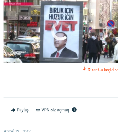
No media source currently available
0:00
0:24:40
Direct-ə keçid
EMBED
PAYLAŞ
Настоящее Время. 12 апреля
EMBED
PAYLAŞ
Paylaş
VPN-siz açmaq
Aprel 12, 2017