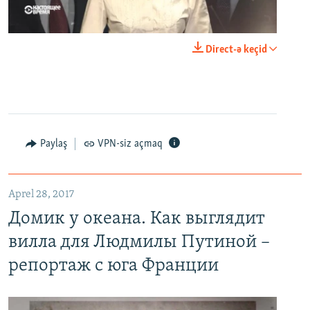
0:00
0:23:44
Direct-ə keçid
EMBED
PAYLAŞ
Paylaş
VPN-siz açmaq
Домик у океана. Как выглядит вилла для Людмилы Путиной – репортаж с юга Франции
EMBED
PAYLAŞ
Aprel 28, 2017
Домик у океана. Как выглядит
вилла для Людмилы Путиной –
репортаж с юга Франции