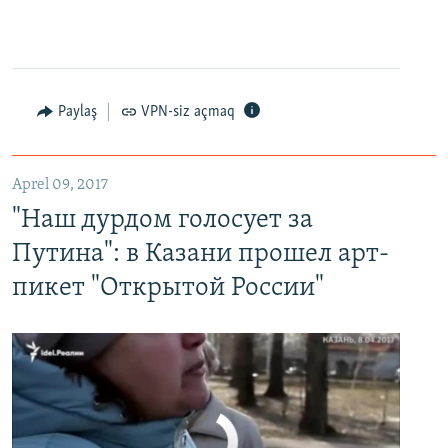
0:00
0:24:27
EMBED
PAYLAŞ
Paylaş
VPN-siz açmaq
"Наш дурдом голосует за Путина": в Казани прошел арт-пикет "Открытой России"
EMBED
PAYLAŞ
Aprel 09, 2017
"Наш дурдом голосует за
Путина": в Казани прошел арт-
пикет "Открытой России"
No media source currently available