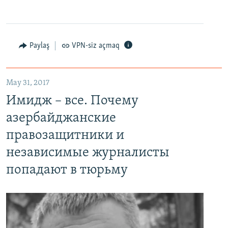
Paylaş
VPN-siz açmaq
May 31, 2017
Имидж – все. Почему азербайджанские правозащитники и независимые журналисты попадают в тюрьму
Имидж – все. Почему
EMBED
PAYLAŞ
азербайджанские
правозащитники и
независимые журналисты
попадают в тюрьму