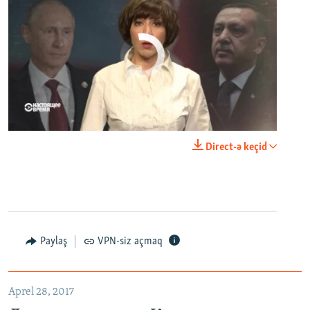
No media source currently available
0:00
0:23:44
Direct-ə keçid
EMBED
PAYLAŞ
Paylaş
VPN-siz açmaq
Домик у океана. Как выглядит вилла для Людмилы Путиной – репортаж с юга Франции
EMBED
PAYLAŞ
Aprel 28, 2017