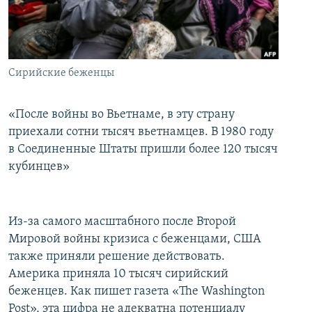
İNFOQRAFIKA
AZƏRBAYCAN ƏDƏBIYYATI KITABXANASI
MISSIYAMIZ
BIZI IZLƏ
KARIKATURA
İSLAM VƏ DEMOKRATIYA
PEŞƏ ETIKASI VƏ JURNALISTIKA STANDARTLARIMIZ
İZ - MƏDƏNIYYƏT PROQRAMI
MATERIALLARIMIZDAN ISTIFADƏ
Сирийские беженцы
AZADLIQRADIOSU MOBIL TELEFONUNUZDA
RFE/RL-in bütün saytları
BIZIMLƏ ƏLAQƏ
«После войны во Вьетнаме, в эту страну
приехали сотни тысяч вьетнамцев. В 1980 году
XƏBƏR BÜLLETENLƏRIMIZ
в Соединенные Штаты пришли более 120 тысяч
кубинцев»
Из-за самого масштабного после Второй
Мировой войны кризиса с беженцами, США
также приняли решение действовать.
Америка приняла 10 тысяч сирийский
беженцев. Как пишет газета «The Washington
Post», эта цифра не адекватна потенциалу