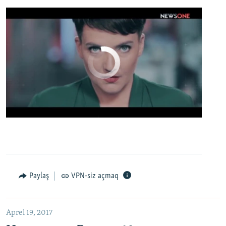
No media source currently available
0:00
0:02:13
EMBED
PAYLAŞ
Настоящее Время. 19 апреля
EMBED
PAYLAŞ
Paylaş
VPN-siz açmaq
Aprel 19, 2017