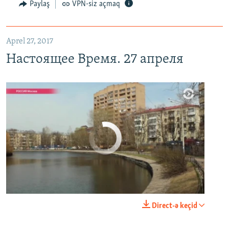
Paylaş
VPN-siz açmaq
Aprel 27, 2017
Настоящее Время. 27 апреля
No media source currently available
0:00
0:29:00
Direct-ə keçid
EMBED
PAYLAŞ