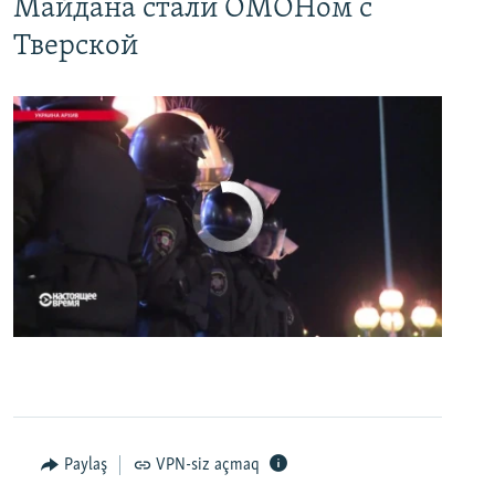
Майдана стали ОМОНом с
Тверской
No media source currently available
0:00
0:07:18
EMBED
PAYLAŞ
Первый канал с реальной картинкой
Paylaş
VPN-siz açmaq
EMBED
PAYLAŞ