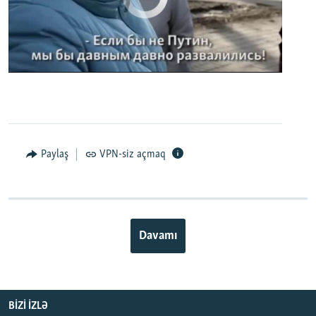
0:00
0:02:32
EMBED
PAYLAŞ
Paylaş
VPN-siz açmaq
Davamı
BIZI IZLƏ