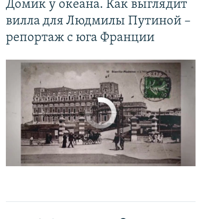
Домик у океана. Как выглядит
вилла для Людмилы Путиной –
репортаж с юга Франции
No media source currently available
0:00
0:06:04
EMBED
PAYLAŞ
Настоящее Время. 27 апреля
EMBED
PAYLAŞ