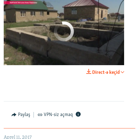
No media source currently available
0:00
0:03:43
Direct-ə keçid
EMBED
PAYLAŞ
Настоящее Время. 11 апреля
EMBED
PAYLAŞ
Paylaş
VPN-siz açmaq
Aprel 11, 2017