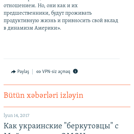
отношением. Но, они как и их
предшественники, будут проживать
продуктивную жизнь и привносить свой вклад
в динамизм Америки».
Paylaş
VPN-siz açmaq
Bütün xəbərləri izləyin
Как украинские "беркутовцы" с Майдана стали ОМОНом с Тверской
EMBED
PAYLAŞ
İyun 14, 2017
Как украинские "беркутовцы" с