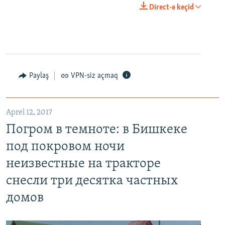
0:00
0:24:06
Direct-ə keçid
EMBED
PAYLAŞ
Paylaş
VPN-siz açmaq
Aprel 12, 2017
Погром в темноте: в Бишкеке под покровом ночи неизвестные на тракторе снесли три десятка частных домов
Погром в темноте: в Бишкеке
EMBED
PAYLAŞ
под покровом ночи
неизвестные на тракторе
снесли три десятка частных
домов