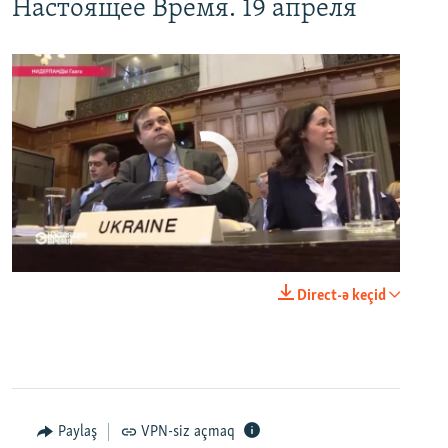
Настоящее Время. 19 апреля
No media source currently available
0:00
0:25:27
Direct-ə keçid
EMBED
PAYLAŞ
Настоящее Время. 18 апреля
EMBED
PAYLAŞ
Paylaş
VPN-siz açmaq