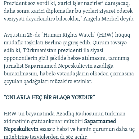
Prezident söz verdi ki, xarici işlər nazirləri danışacaq,
daha sonra xarici diplomatlar bu yerləri ziyarət edərək
vəziyyəti dəyərləndirə biləcəklər," Angela Merkel deyib.
Avqustun 25-də "Human Rights Watch" (HRW) hüquq
müdafiə təşkilatı Berlinə çağırış edib. Qurum tövsiyə
edib ki, Türkmənistan prezidenti ilə siyasi
opponentlərin gizli şəkildə həbsə atılmasını, tanınmış
jurnalist Saparmamed Nepeskulievin azadlığa
buraxılmasını, habelə vətəndaşların ölkədən çıxmasına
qoyulan qadağaları müzakirə etsinlər.
“ONLARLA HEÇ BİR ƏLAQƏ YOXDUR”
HRW-un bəyanatında Azadlıq Radiosunun türkmən
xidmətinin ştatdankənar müxbiri
Saparmamed
Nepeskulievin
əsassız həbsi və həmin qurumun daha üç
müxbirinə təzyiqlərdən dı söz açılır.