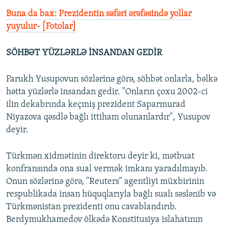
Buna da bax: Prezidentin səfəri ərəfəsində yollar
yuyulur- [Fotolar]
SÖHBƏT YÜZLƏRLƏ İNSANDAN GEDİR
Farukh Yusupovun sözlərinə görə, söhbət onlarla, bəlkə
hətta yüzlərlə insandan gedir. "Onların çoxu 2002-ci
ilin dekabrında keçmiş prezident Saparmurad
Niyazova qəsdlə bağlı ittiham olunanlardır", Yusupov
deyir.
Türkmən xidmətinin direktoru deyir ki, mətbuat
konfransında ona sual vermək imkanı yaradılmayıb.
Onun sözlərinə görə, "Reuters" agentliyi müxbirinin
respublikada insan hüquqlarıyla bağlı sualı səslənib və
Türkmənistan prezidenti onu cavablandırıb.
Berdymukhamedov ölkədə Konstitusiya islahatının