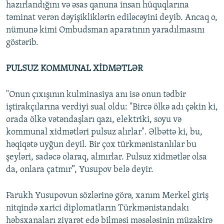
hazırlandığını və əsas qanuna insan hüquqlarına
təminat verən dəyişikliklərin ediləcəyini deyib. Ancaq o,
nümunə kimi Ombudsman aparatının yaradılmasını
göstərib.
PULSUZ KOMMUNAL XİDMƏTLƏR
"Onun çıxışının kulminasiya anı isə onun tədbir
iştirakçılarına verdiyi sual oldu: "Bircə ölkə adı çəkin ki,
orada ölkə vətəndaşları qazı, elektriki, soyu və
kommunal xidmətləri pulsuz alırlar". Əlbəttə ki, bu,
həqiqətə uyğun deyil. Bir çox türkmənistanlılar bu
şeyləri, sadəcə olaraq, almırlar. Pulsuz xidmətlər olsa
da, onlara çatmır”, Yusupov belə deyir.
Farukh Yusupovun sözlərinə görə, xanım Merkel giriş
nitqində xarici diplomatların Türkmənistandakı
həbsxanaları ziyarət edə bilməsi məsələsinin müzakirə