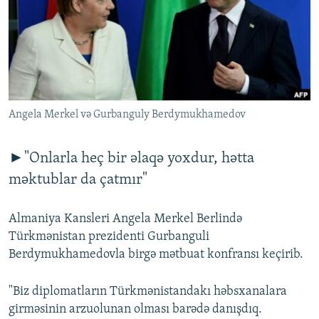
İNFOQRAFIKA
AZƏRBAYCAN ƏDƏBIYYATI KITABXANASI
MISSIYAMIZ
BIZI IZLƏ
KARIKATURA
İSLAM VƏ DEMOKRATIYA
PEŞƏ ETIKASI VƏ JURNALISTIKA STANDARTLARIMIZ
İZ - MƏDƏNIYYƏT PROQRAMI
MATERIALLARIMIZDAN ISTIFADƏ
AZADLIQRADIOSU MOBIL TELEFONUNUZDA
RFE/RL-in bütün saytları
Angela Merkel və Gurbanguly Berdymukhamedov
BIZIMLƏ ƏLAQƏ
XƏBƏR BÜLLETENLƏRIMIZ
►"Onlarla heç bir əlaqə yoxdur, hətta
məktublar da çatmır"
Almaniya Kansleri Angela Merkel Berlində
Türkmənistan prezidenti Gurbanguli
Berdymukhamedovla birgə mətbuat konfransı keçirib.
"Biz diplomatların Türkmənistandakı həbsxanalara
girməsinin arzuolunan olması barədə danışdıq.