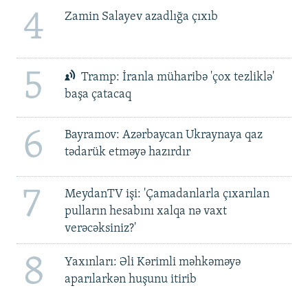
4
Zamin Salayev azadlığa çıxıb
5
Tramp: İranla müharibə 'çox tezliklə'
başa çatacaq
6
Bayramov: Azərbaycan Ukraynaya qaz
tədarük etməyə hazırdır
7
MeydanTV işi: 'Çamadanlarla çıxarılan
pulların hesabını xalqa nə vaxt
verəcəksiniz?'
8
Yaxınları: Əli Kərimli məhkəməyə
aparılarkən huşunu itirib