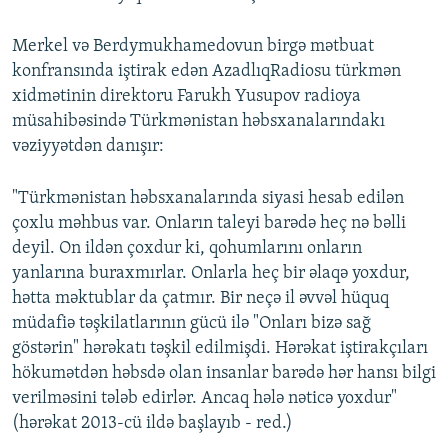
Merkel və Berdymukhamedovun birgə mətbuat
konfransında iştirak edən AzadlıqRadiosu türkmən
xidmətinin direktoru Farukh Yusupov radioya
müsahibəsində Türkmənistan həbsxanalarındakı
vəziyyətdən danışır:
"Türkmənistan həbsxanalarında siyasi hesab edilən
çoxlu məhbus var. Onların taleyi barədə heç nə bəlli
deyil. On ildən çoxdur ki, qohumlarını onların
yanlarına buraxmırlar. Onlarla heç bir əlaqə yoxdur,
hətta məktublar da çatmır. Bir neçə il əvvəl hüquq
müdafiə təşkilatlarının gücü ilə "Onları bizə sağ
göstərin" hərəkatı təşkil edilmişdi. Hərəkat iştirakçıları
hökumətdən həbsdə olan insanlar barədə hər hansı bilgi
verilməsini tələb edirlər. Ancaq hələ nəticə yoxdur"
(hərəkat 2013-cü ildə başlayıb - red.)