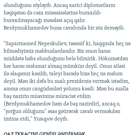
olunduğunu söyləyib. Ancaq xarici diplomatların
həqiqətən də cəza müəssisələrinə buraxılıb-
buraxılmayacağı məsələsi açıq qalır.
Berdymukhamedov buna cavabında bir söz deməyib.
"Saparmamed Nepeskuliev, təəssüf ki, haqqında heç nə
bilmədiyimiz məhbuslardandır. Biz onun hansı
müddətə həbs olunduğunu belə bilmirik. Hökumətdən
hər hansı məlumat almaq mümkün deyil. Onun ailəsi
ilə əlaqəmiz kəsilib, taleyi barədə bizə heç nə məlum
deyil. Mən iki dəfə bu sualı prezidentə vermək istədim,
amma onun cangüdənləri yolumu kəsdi. Mən bu sualla
baş nazirin müavininə müraciət etdim
(Berdymukhamedov həm də baş nazirdir), ancaq o,
"yorğun olduğunu" əsas gətirərək cavab verməkdən
imtina etdi," Yusupov deyib.
QAZ İXRACINI GENİŞLƏNDİRMƏK