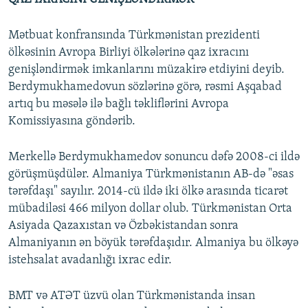
Mətbuat konfransında Türkmənistan prezidenti
ölkəsinin Avropa Birliyi ölkələrinə qaz ixracını
genişləndirmək imkanlarını müzakirə etdiyini deyib.
Berdymukhamedovun sözlərinə görə, rəsmi Aşqabad
artıq bu məsələ ilə bağlı təkliflərini Avropa
Komissiyasına göndərib.
Merkellə Berdymukhamedov sonuncu dəfə 2008-ci ildə
görüşmüşdülər. Almaniya Türkmənistanın AB-də "əsas
tərəfdaşı" sayılır. 2014-cü ildə iki ölkə arasında ticarət
mübadiləsi 466 milyon dollar olub. Türkmənistan Orta
Asiyada Qazaxıstan və Özbəkistandan sonra
Almaniyanın ən böyük tərəfdaşıdır. Almaniya bu ölkəyə
istehsalat avadanlığı ixrac edir.
BMT və ATƏT üzvü olan Türkmənistanda insan