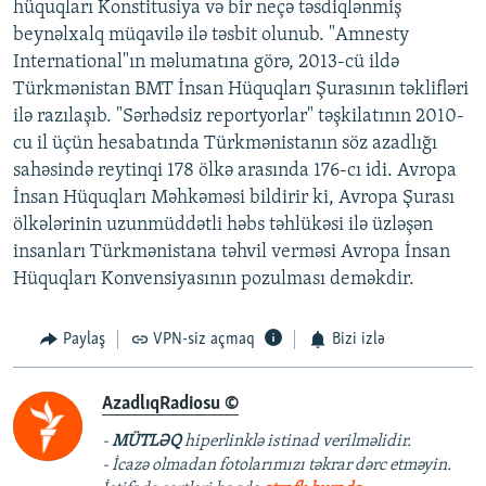
hüquqları Konstitusiya və bir neçə təsdiqlənmiş
beynəlxalq müqavilə ilə təsbit olunub. "Amnesty
International"ın məlumatına görə, 2013-cü ildə
Türkmənistan BMT İnsan Hüquqları Şurasının təklifləri
ilə razılaşıb. "Sərhədsiz reportyorlar" təşkilatının 2010-
cu il üçün hesabatında Türkmənistanın söz azadlığı
sahəsində reytinqi 178 ölkə arasında 176-cı idi. Avropa
İnsan Hüquqları Məhkəməsi bildirir ki, Avropa Şurası
ölkələrinin uzunmüddətli həbs təhlükəsi ilə üzləşən
insanları Türkmənistana təhvil verməsi Avropa İnsan
Hüquqları Konvensiyasının pozulması deməkdir.
Paylaş
VPN-siz açmaq
Bizi izlə
AzadlıqRadiosu ©
-
MÜTLƏQ
hiperlinklə istinad verilməlidir.
- İcazə olmadan fotolarımızı təkrar dərc etməyin.