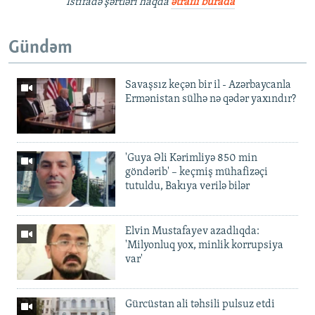
İstifadə şərtləri haqda
ətraflı burada
Gündəm
Savaşsız keçən bir il - Azərbaycanla
Ermənistan sülhə nə qədər yaxındır?
'Guya Əli Kərimliyə 850 min
göndərib' – keçmiş mühafizəçi
tutuldu, Bakıya verilə bilər
Elvin Mustafayev azadlıqda:
'Milyonluq yox, minlik korrupsiya
var'
Gürcüstan ali təhsili pulsuz etdi