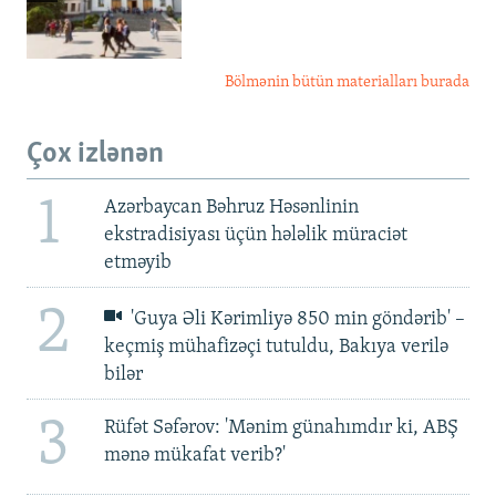
Bölmənin bütün materialları burada
Çox izlənən
1
Azərbaycan Bəhruz Həsənlinin
ekstradisiyası üçün hələlik müraciət
etməyib
2
'Guya Əli Kərimliyə 850 min göndərib' –
keçmiş mühafizəçi tutuldu, Bakıya verilə
bilər
3
Rüfət Səfərov: 'Mənim günahımdır ki, ABŞ
mənə mükafat verib?'