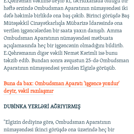
E.Qəhrəman vəkilinə deyib ki, təcridxanada olduğu bir
həftə ərzində Ombudsman Aparatının nümayəndəsi iki
dəfə həkimlə birlikdə ona baş çəkib. Birinci görüşdə Baş
Mütəşəkkil Cinayətkarlıqla Mübarizə İdarəsində ona
verilən işgəncələrdən bir saata yaxın danışıb. Amma
Ombudsman Aparatının nümayəndəsi mətbuata
açıqlamasında heç bir işgəncənin olmadığını bildirib.
E.Qəhrəmanın digər vəkili Nemət Kərimli isə bunu
təkzib edib. Bundan sonra avqustun 25-də Ombudsman
Aparatının nümayəndəsi yenidən Elgizlə görüşüb.
Buna da bax: Ombudsman Aparatı 'işgəncə yoxdur'
deyir, vəkil razılaşmır
DUBİNKA YERLƏRİ AĞRIYIRMIŞ
"Elgizin dediyinə görə, Ombudsman Aparatının
nümayəndəsi ikinci görüşdə ona üzərində heç bir