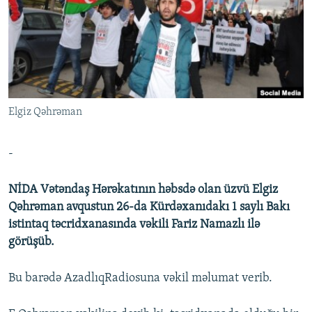
İNFOQRAFIKA
AZƏRBAYCAN ƏDƏBIYYATI KITABXANASI
MISSIYAMIZ
BIZI IZLƏ
KARIKATURA
İSLAM VƏ DEMOKRATIYA
PEŞƏ ETIKASI VƏ JURNALISTIKA STANDARTLARIMIZ
İZ - MƏDƏNIYYƏT PROQRAMI
MATERIALLARIMIZDAN ISTIFADƏ
AZADLIQRADIOSU MOBIL TELEFONUNUZDA
RFE/RL-in bütün saytları
Elgiz Qəhrəman
BIZIMLƏ ƏLAQƏ
XƏBƏR BÜLLETENLƏRIMIZ
-
NİDA Vətəndaş Hərəkatının həbsdə olan üzvü Elgiz
Qəhrəman avqustun 26-da Kürdəxanıdakı 1 saylı Bakı
istintaq təcridxanasında vəkili Fariz Namazlı ilə
görüşüb.
Bu barədə AzadlıqRadiosuna vəkil məlumat verib.