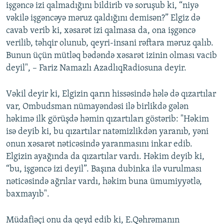
işgəncə izi qalmadığını bildirib və soruşub ki, “niyə
vəkilə işgəncəyə məruz qaldığını demisən?” Elgiz də
cavab verib ki, xəsarət izi qalmasa da, ona işgəncə
verilib, təhqir olunub, qeyri-insani rəftara məruz qalıb.
Bunun üçün mütləq bədəndə xəsarət izinin olması vacib
deyil", – Fariz Namazlı AzadlıqRadiosuna deyir.
Vəkil deyir ki, Elgizin qarın hissəsində hələ də qızartılar
var, Ombudsman nümayəndəsi ilə birlikdə gələn
həkimə ilk görüşdə həmin qızartıları göstərib: "Həkim
isə deyib ki, bu qızartılar natəmizlikdən yaranıb, yəni
onun xəsarət nəticəsində yaranmasını inkar edib.
Elgizin ayağında da qızartılar vardı. Həkim deyib ki,
“bu, işgəncə izi deyil”. Başına dubinka ilə vurulması
nəticəsində ağrılar vardı, həkim buna ümumiyyətlə,
baxmayıb".
Müdafiəçi onu da qeyd edib ki, E.Qəhrəmanın