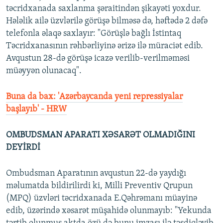
təcridxanada saxlanma şəraitindən şikayəti yoxdur.
Hələlik ailə üzvlərilə görüşə bilməsə də, həftədə 2 dəfə
telefonla əlaqə saxlayır: "Görüşlə bağlı İstintaq
Təcridxanasının rəhbərliyinə ərizə ilə müraciət edib.
Avqustun 28-də görüşə icazə verilib-verilməməsi
müəyyən olunacaq".
Buna da bax: 'Azərbaycanda yeni repressiyalar
başlayıb' - HRW
OMBUDSMAN APARATI XƏSARƏT OLMADIĞINI
DEYİRDİ
Ombudsman Aparatının avqustun 22-də yaydığı
məlumatda bildirilirdi ki, Milli Preventiv Qrupun
(MPQ) üzvləri təcridxanada E.Qəhrəmanı müayinə
edib, üzərində xəsarət müşahidə olunmayıb: "Yekunda