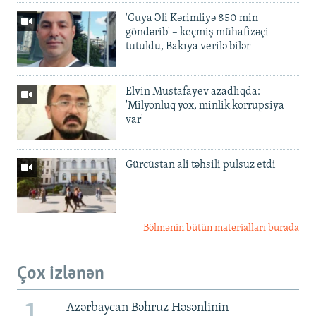
'Guya Əli Kərimliyə 850 min
göndərib' – keçmiş mühafizəçi
tutuldu, Bakıya verilə bilər
Elvin Mustafayev azadlıqda:
'Milyonluq yox, minlik korrupsiya
var'
Gürcüstan ali təhsili pulsuz etdi
Bölmənin bütün materialları burada
Çox izlənən
Azərbaycan Bəhruz Həsənlinin