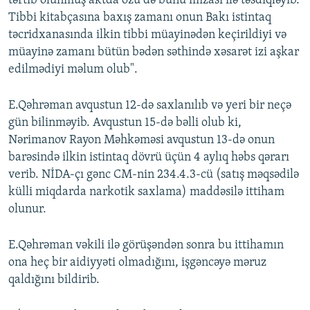
tərtib olunmuş aktda özü də bunu imzası ilə təsdiqləyib.
Tibbi kitabçasına baxış zamanı onun Bakı istintaq
təcridxanasında ilkin tibbi müayinədən keçirildiyi və
müayinə zamanı bütün bədən səthində xəsarət izi aşkar
edilmədiyi məlum olub".
E.Qəhrəman avqustun 12-də saxlanılıb və yeri bir neçə
gün bilinməyib. Avqustun 15-də bəlli olub ki,
Nərimanov Rayon Məhkəməsi avqustun 13-də onun
barəsində ilkin istintaq dövrü üçün 4 aylıq həbs qərarı
verib. NİDA-çı gənc CM-nin 234.4.3-cü (satış məqsədilə
külli miqdarda narkotik saxlama) maddəsilə ittiham
olunur.
E.Qəhrəman vəkili ilə görüşəndən sonra bu ittihamın
ona heç bir aidiyyəti olmadığını, işgəncəyə məruz
qaldığını bildirib.