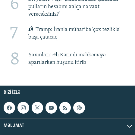
6
pulların hesabını xalqa nə vaxt
verəcəksiniz?'
7
Tramp: İranla müharibə 'çox tezliklə'
başa çatacaq
8
Yaxınları: Əli Kərimli məhkəməyə
aparılarkən huşunu itirib
BIZI IZLƏ
MƏLUMAT