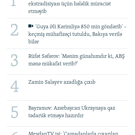
1
ekstradisiyası üçün hələlik müraciət
etməyib
2
'Guya Əli Kərimliyə 850 min göndərib' –
keçmiş mühafizəçi tutuldu, Bakıya verilə
bilər
3
Rüfət Səfərov: 'Mənim günahımdır ki, ABŞ
mənə mükafat verib?'
4
Zamin Salayev azadlığa çıxıb
5
Bayramov: Azərbaycan Ukraynaya qaz
tədarük etməyə hazırdır
MeydanTV işi: 'Çamadanlarla çıxarılan