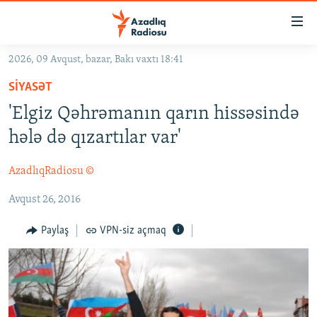
Keçid
linkləri
Əsas
2026, 09 Avqust, bazar, Bakı vaxtı 18:41
məzmuna
GÜNDƏM
SIYASƏT
qayıt
#İZAHLA
Əsas
'Elgiz Qəhrəmanın qarın hissəsində
KORRUPSIOMETR
naviqasiyaya
hələ də qızartılar var'
qayıt
#ƏSLINDƏ
Axtarışa
AzadlıqRadiosu ©
FƏRQƏ BAX
keç
Avqust 26, 2016
QANUNI DOĞRU
ARAŞDIRMA
Paylaş
VPN-siz açmaq
MULTIMEDIA
RADIO ARXIV
VIDEO
HAQQIMIZDA
FOTOQALEREYA
OXU ZALI