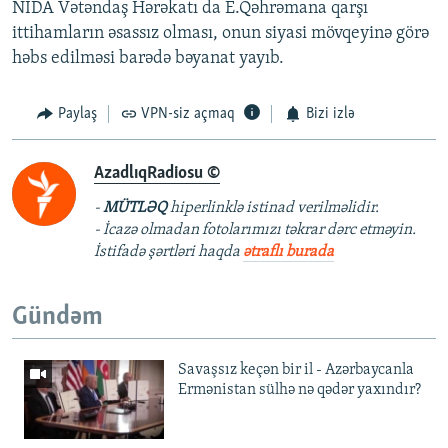
NİDA Vətəndaş Hərəkatı da E.Qəhrəmana qarşı
ittihamların əsassız olması, onun siyasi mövqeyinə görə
həbs edilməsi barədə bəyanat yayıb.
Paylaş
VPN-siz açmaq
Bizi izlə
AzadlıqRadiosu ©
-
MÜTLƏQ
hiperlinklə istinad verilməlidir.
- İcazə olmadan fotolarımızı təkrar dərc etməyin.
İstifadə şərtləri haqda
ətraflı burada
Gündəm
Savaşsız keçən bir il - Azərbaycanla
Ermənistan sülhə nə qədər yaxındır?