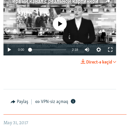
Первый канал с реальной картинкой
No media source currently available
0:00
2:18
Direct-ə keçid
Paylaş
VPN-siz açmaq
May 31, 2017