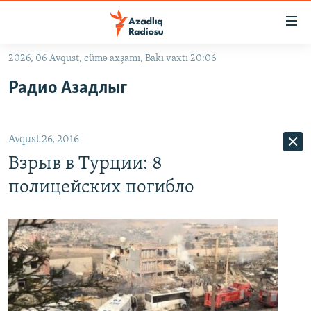
Keçid
linkləri
Əsas
2026, 06 Avqust, cümə axşamı, Bakı vaxtı 20:06
məzmuna
GÜNDƏM
Радио Азадлыг
qayıt
#İZAHLA
Əsas
KORRUPSIOMETR
naviqasiyaya
Avqust 26, 2016
qayıt
#ƏSLINDƏ
Axtarışa
Взрыв в Турции: 8
FƏRQƏ BAX
keç
полицейских погибло
QANUNI DOĞRU
ARAŞDIRMA
MULTIMEDIA
RADIO ARXIV
VIDEO
HAQQIMIZDA
FOTOQALEREYA
OXU ZALI