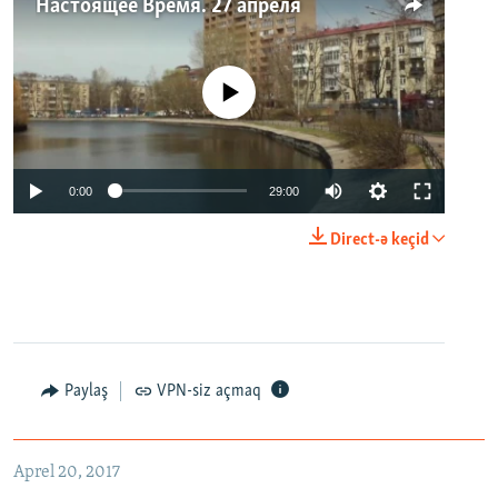
Настоящее Время. 27 апреля
No media source currently available
0:00
29:00
Direct-ə keçid
Paylaş
VPN-siz açmaq
Aprel 20, 2017