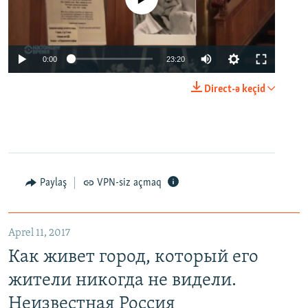
0:00
23:20
Direct-ə keçid
Paylaş
VPN-siz açmaq
Aprel 11, 2017
Как живет город, который его
жители никогда не видели.
Неизвестная Россия