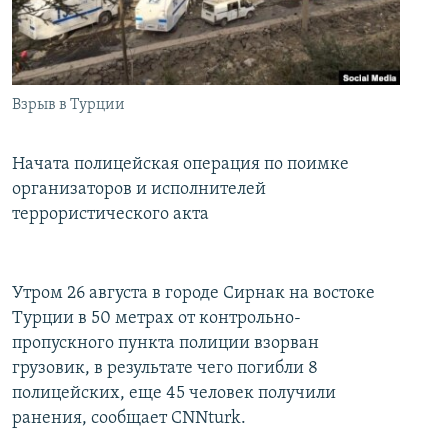
İNFOQRAFIKA
AZƏRBAYCAN ƏDƏBIYYATI KITABXANASI
MISSIYAMIZ
BIZI IZLƏ
KARIKATURA
İSLAM VƏ DEMOKRATIYA
PEŞƏ ETIKASI VƏ JURNALISTIKA STANDARTLARIMIZ
İZ - MƏDƏNIYYƏT PROQRAMI
MATERIALLARIMIZDAN ISTIFADƏ
Взрыв в Турции
AZADLIQRADIOSU MOBIL TELEFONUNUZDA
RFE/RL-in bütün saytları
BIZIMLƏ ƏLAQƏ
Начата полицейская операция по поимке
организаторов и исполнителей
XƏBƏR BÜLLETENLƏRIMIZ
террористического акта
Утром 26 августа в городе Сирнак на востоке
Турции в 50 метрах от контрольно-
пропускного пункта полиции взорван
грузовик, в результате чего погибли 8
полицейских, еще 45 человек получили
ранения, сообщает CNNturk.