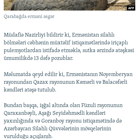
İNFOQRAFIKA
AZƏRBAYCAN ƏDƏBIYYATI KITABXANASI
MISSIYAMIZ
BIZI IZLƏ
Qarabağda erməni əsgər
KARIKATURA
İSLAM VƏ DEMOKRATIYA
PEŞƏ ETIKASI VƏ JURNALISTIKA STANDARTLARIMIZ
İZ - MƏDƏNIYYƏT PROQRAMI
MATERIALLARIMIZDAN ISTIFADƏ
Müdafiə Nazirliyi bildirir ki, Ermənistan silahlı
AZADLIQRADIOSU MOBIL TELEFONUNUZDA
RFE/RL-in bütün saytları
bölmələri cəbhənin müxtəlif istiqamətlərində iriçaplı
pulemyotlardan istifadə etməklə, sutka ərzində atəşkəsi
BIZIMLƏ ƏLAQƏ
ümumilikdə 13 dəfə pozublar.
XƏBƏR BÜLLETENLƏRIMIZ
Məlumatda qeyd edilir ki, Ermənistanın Noyemberyan
rayonundan Qazax rayonunun Kəmərli və Balacəfərli
kəndləri atəşə tutulub.
Bundan başqa, işğal altında olan Füzuli rayonunun
Qaraxanbəyli, Aşağı Seyidəhmədli kəndləri
yaxınlığında və Goranboy rayonu istiqamətində də
Azərbaycan Silahlı Qüvvələrinin mövqelərinin
vurulduğu açıqlanıb.