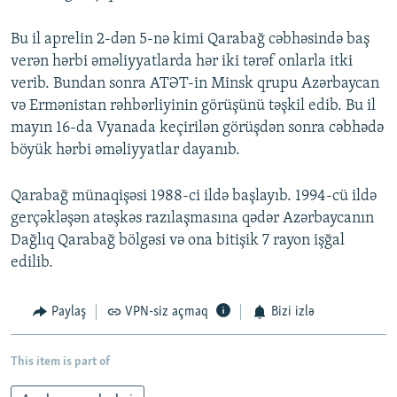
Bu il aprelin 2-dən 5-nə kimi Qarabağ cəbhəsində baş
verən hərbi əməliyyatlarda hər iki tərəf onlarla itki
verib. Bundan sonra ATƏT-in Minsk qrupu Azərbaycan
və Ermənistan rəhbərliyinin görüşünü təşkil edib. Bu il
mayın 16-da Vyanada keçirilən görüşdən sonra cəbhədə
böyük hərbi əməliyyatlar dayanıb.
Qarabağ münaqişəsi 1988-ci ildə başlayıb. 1994-cü ildə
gerçəkləşən atəşkəs razılaşmasına qədər Azərbaycanın
Dağlıq Qarabağ bölgəsi və ona bitişik 7 rayon işğal
edilib.
Paylaş
VPN-siz açmaq
Bizi izlə
This item is part of